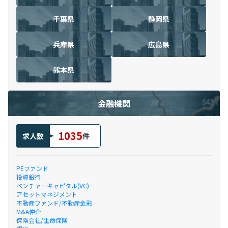
千葉県
静岡県
兵庫県
広島県
熊本県
金融機関
1035
求人数
件
PEファンド
投資銀行
ベンチャーキャピタル(VC)
アセットマネジメント
不動産ファンド/不動産金融
M&A仲介
保険会社/生命保険