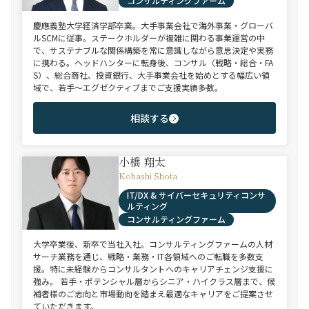
コンサルティングファーム
慶應義塾大学経済学部卒業。大手事業会社で海外事業・グローバ
ルSCMに従事。ステークホルダーが複雑に関わる事業運営の中
で、サステナブルな関係構築を常に意識しながら意思決定や実務
に携わる。ヘッドハンターに転身後、コンサル（戦略・総合・FA
S）、総合商社、投資銀行、大手事業会社を始めとする幅広い領
域で、若手～エグゼクティブまでご支援実績多数。
相談する
小橋 翔太
Kobashi Shota
IT/DX & サイバーセキュリティコンサ
ルティング
コンサルティングファーム
大学卒業後、新卒で当社入社。コンサルティングファームの人材
サーチ業務を通じ、戦略・業務・IT各領域へのご転職を多数支
援。特に未経験からコンサルタントへのキャリアチェンジ支援に
強み。 若手・ポテンシャル層からシニア・ハイクラス層まで、候
補者様のご志向と市場動向を踏まえ最適なキャリアをご提案させ
ていただきます。