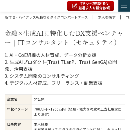
年収1,000万円超に特化
厳選求人を紹介依頼
高年収・ハイクラス転職ならタイグロンパートナーズ
|
求人を探す
|
コ
金融×生成AIに特化したDX支援ベンチャ
ー｜ITコンサルタント（セキュリティ）
1. AI・CoE組織の人材育成、データ分析支援
2. 生成AIプロダクト(Trust TLanP、Trust GenGA)の開
発、活用支援
3. システム開発のコンサルティング
4. デジタル人材育成、フリーランス・副業支援
企業名
非公開
年収イメージ
700万円〜1700万円（経験・能力を考慮の上当社規定に
より決定）
仕事内容
求人概要
金融業界最大手クラスのクライアントに対し、セキュリ