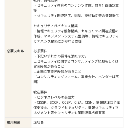
・セキュリティ教育のコンテンツ作成、教育計画策定支
援
・セキュリティ関連制度、規制、技術動向等の情報提供
セキュリティガバナンス構築
・情報セキュリティ態勢構築、セキュリティ関連規程の
作成、マネジメントシステム整備等、情報セキュリティ
ガナバンス構築にかかわる支援
必要スキル
必須要件
・下記いずれかの要件を満たす方。
∟セキュリティに関するコンサルティング経験もしくは
実装経験があること
∟企画立案業務経験があること
（コンサルティングファーム、事業会社、ベンダーは不
問）
歓迎要件
・ビジネスレベルの英語力
・CISSP、SCCP、CCSP、CISA、CISM、情報処理安全確
保支援士、クラウドセキュリティ、情報セキュリティマ
ネジメント等セキュリティ対策関連資格保有者
雇用形態
正社員