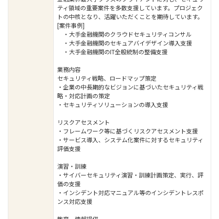
ティ領域の重要案件を多数支援しています。プロジェク
トの中核となり、活躍いただくことを期待しています。
[案件事例]
・大手金融機関のクラウドセキュリティコンサル
・大手金融機関のセキュアバイデザイン導入支援
・大手金融機関のIT全般統制の整備支援
業務内容
セキュリティ戦略、ロードマップ策定
・企業の中長期的なビジョンに基づいたセキュリティ戦
略・対応計画の策定
・セキュリティソリューションの導入支援
リスクアセスメント
・フレームワーク等に基づくリスクアセスメント支援
・サービス導入、システム化案件に対するセキュリティ
評価支援
演習・訓練
・サイバーセキュリティ演習・訓練計画策定、実行、評
価の支援
・インシデント対応マニュアル等のインシデントレスポ
ンス対応支援
教育、情報提供