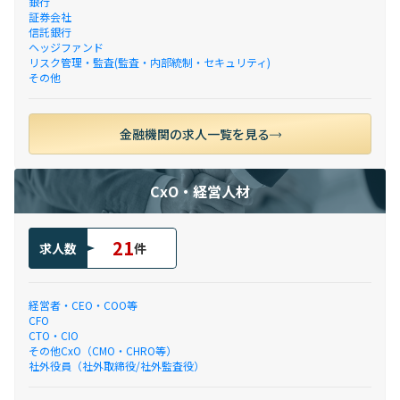
銀行
証券会社
信託銀行
ヘッジファンド
リスク管理・監査(監査・内部統制・セキュリティ)
その他
金融機関の求人一覧を見る
CxO・経営人材
21
求人数
件
経営者・CEO・COO等
CFO
CTO・CIO
その他CxO（CMO・CHRO等）
社外役員（社外取締役/社外監査役）