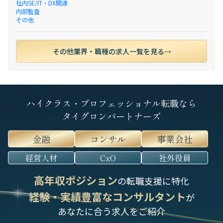
社内SE/IT・DX関連
内部監査
その他
その他業界・職種の求人一覧を見る
ハイクラス・プロフェッショナル転職なら
タイグロンパートナーズ
金融
コンサル
事業会社
経営人材
CxO
社外役員
高年収ポジション
の転職支援に特化
経験・実績豊富なコンサルタント
が
あなたに合う求人をご紹介