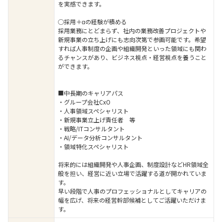
を実感できます。
◯採用＋αの経験が積める
採用業務にとどまらず、社内の業務改善プロジェクトや
新規事業の立ち上げにも志向次第で参画可能です。希望
すれば人事制度の企画や組織開発といった領域にも関わ
るチャンスがあり、ビジネス視点・経営視点を養うこと
ができます。
■中長期のキャリアパス
・グループ会社CxO
・人事領域スペシャリスト
・新規事業立上げ責任者 等
・戦略/ITコンサルタント
・AI/データ分析コンサルタント
・領域特化スペシャリスト
将来的には組織開発や人事企画、制度設計などHR領域全
般を担い、経営に近い立場で活躍する道が開かれていま
す。
早い段階で人事のプロフェッショナルとしてキャリアの
幅を広げ、将来の経営幹部候補としてご活躍いただけま
す。