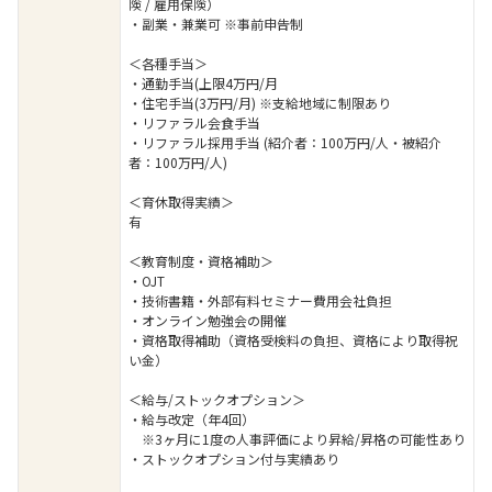
険 / 雇用保険）
・副業・兼業可 ※事前申告制
＜各種手当＞
・通勤手当(上限4万円/月
・住宅手当(3万円/月) ※支給地域に制限あり
・リファラル会食手当
・リファラル採用手当 (紹介者：100万円/人・被紹介
者：100万円/人)
＜育休取得実績＞
有
＜教育制度・資格補助＞
・OJT
・技術書籍・外部有料セミナー費用会社負担
・オンライン勉強会の開催
・資格取得補助（資格受検料の負担、資格により取得祝
い金）
＜給与/ストックオプション＞
・給与改定（年4回）
※3ヶ月に1度の人事評価により昇給/昇格の可能性あり
・ストックオプション付与実績あり