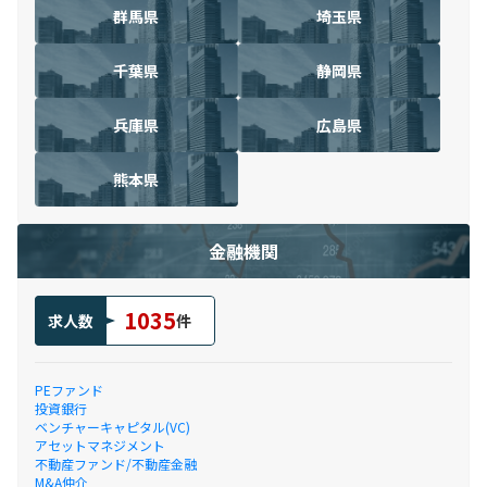
群馬県
埼玉県
千葉県
静岡県
兵庫県
広島県
熊本県
金融機関
1035
求人数
件
PEファンド
投資銀行
ベンチャーキャピタル(VC)
アセットマネジメント
不動産ファンド/不動産金融
M&A仲介