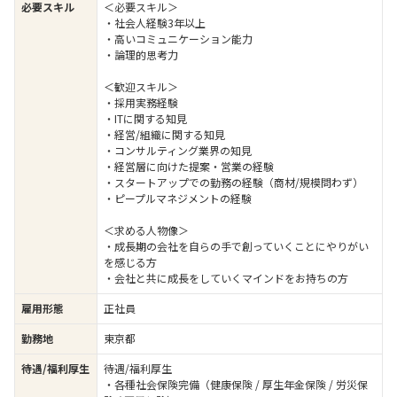
必要スキル
＜必要スキル＞
・社会人経験3年以上
・高いコミュニケーション能力
・論理的思考力
＜歓迎スキル＞
・採用実務経験
・ITに関する知見
・経営/組織に関する知見
・コンサルティング業界の知見
・経営層に向けた提案・営業の経験
・スタートアップでの勤務の経験（商材/規模問わず）
・ピープルマネジメントの経験
＜求める人物像＞
・成長期の会社を自らの手で創っていくことにやりがい
を感じる方
・会社と共に成長をしていくマインドをお持ちの方
雇用形態
正社員
勤務地
東京都
待遇/福利厚生
待遇/福利厚生
・各種社会保険完備（健康保険 / 厚生年金保険 / 労災保