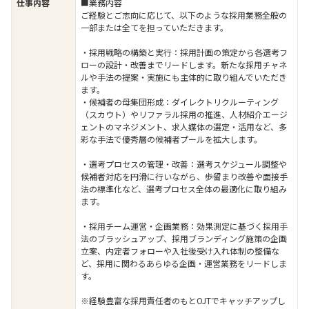
仕事内容
■業務内容
ご経験とご志向に応じて、以下のような採用業務全般の
一部または全てを担っていただきます。
・採用戦略の構築と実行：採用計画の策定から各選考フ
ローの設計・改善までリードします。新たな採用チャネ
ルや手法の提案・実施にも主体的に取り組んでいただき
ます。
・候補者の母集団形成：ダイレクトリクルーティング
（スカウト）やリファラル採用の推進、人材紹介エージ
ェントのマネジメント、求人媒体の選定・活用など、多
彩な手法で優秀層の候補者プールを拡大します。
・選考プロセスの管理・改善：選考スケジュール調整や
候補者対応を円滑に行いながら、歩留まり改善や面接手
法の標準化など、選考プロセス全体の最適化に取り組み
ます。
・採用チーム運営・企画業務：効果測定に基づく採用手
法のブラッシュアップ、採用ブランディング施策の企画
立案、内定者フォローや入社後受け入れ体制の整備な
ど、採用に関わるあらゆる企画・運営業務をリードしま
す。
※経験豊富な採用責任者のもとOJTでキャッチアップし