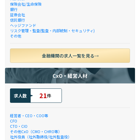
保険会社/生命保険
銀行
証券会社
信託銀行
ヘッジファンド
リスク管理・監査(監査・内部統制・セキュリティ)
その他
金融機関の求人一覧を見る
CxO・経営人材
21
求人数
件
経営者・CEO・COO等
CFO
CTO・CIO
その他CxO（CMO・CHRO等）
社外役員（社外取締役/社外監査役）