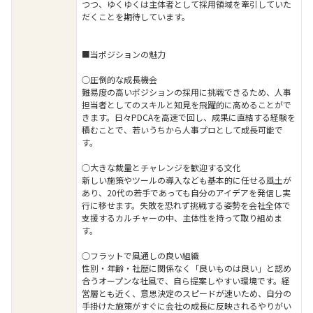
つつ、ゆくゆくは主体者として採用領域を牽引していた
だくことを期待しています。
■当ポジションの魅力
◯圧倒的な成長機会
難易度の高いポジションの採用に挑戦できるため、人事
担当者としてのスキルと知見を飛躍的に高めることがで
きます。日々PDCAを高速で回し、成果に直結する経験を
積むことで、若いうちから人事プロとして成長可能で
す。
◯大きな裁量とチャレンジを歓迎する文化
新しい施策やツールの導入なども基本的に任せる風土が
あり、20代の若手であっても自分のアイデアを発信し実
行に移せます。失敗を恐れず挑戦する姿勢を会社全体で
支援するカルチャーの中、主体性を持って取り組めま
す。
◯フラットで風通しの良い組織
性別・年齢・社歴に関係なく「良いものは良い」と認め
合うオープンな社風で、自ら提案しやすい環境です。経
営層とも近く、意思決定のスピードが速いため、自分の
手掛けた施策がすぐに会社の成長に反映されるやりがい