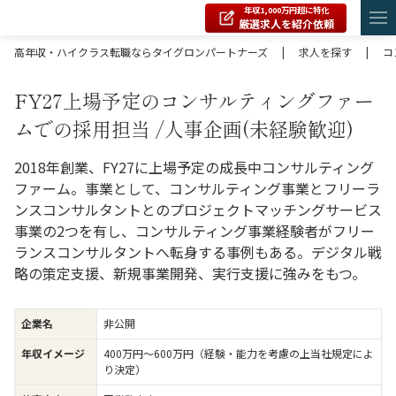
年収1,000万円超に特化
厳選求人を紹介依頼
高年収・ハイクラス転職ならタイグロンパートナーズ
|
求人を探す
|
コ
FY27上場予定のコンサルティングファー
ムでの採用担当 /人事企画(未経験歓迎)
2018年創業、FY27に上場予定の成長中コンサルティング
ファーム。事業として、コンサルティング事業とフリーラ
ンスコンサルタントとのプロジェクトマッチングサービス
事業の2つを有し、コンサルティング事業経験者がフリー
ランスコンサルタントへ転身する事例もある。デジタル戦
略の策定支援、新規事業開発、実行支援に強みをもつ。
企業名
非公開
年収イメージ
400万円〜600万円（経験・能力を考慮の上当社規定によ
り決定）