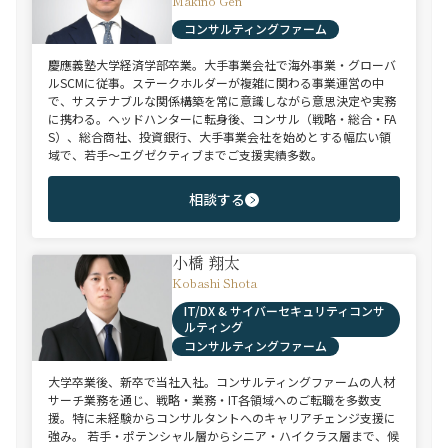
Makino Gen
コンサルティングファーム
慶應義塾大学経済学部卒業。大手事業会社で海外事業・グローバ
ルSCMに従事。ステークホルダーが複雑に関わる事業運営の中
で、サステナブルな関係構築を常に意識しながら意思決定や実務
に携わる。ヘッドハンターに転身後、コンサル（戦略・総合・FA
S）、総合商社、投資銀行、大手事業会社を始めとする幅広い領
域で、若手～エグゼクティブまでご支援実績多数。
相談する
小橋 翔太
Kobashi Shota
IT/DX & サイバーセキュリティコンサ
ルティング
コンサルティングファーム
大学卒業後、新卒で当社入社。コンサルティングファームの人材
サーチ業務を通じ、戦略・業務・IT各領域へのご転職を多数支
援。特に未経験からコンサルタントへのキャリアチェンジ支援に
強み。 若手・ポテンシャル層からシニア・ハイクラス層まで、候