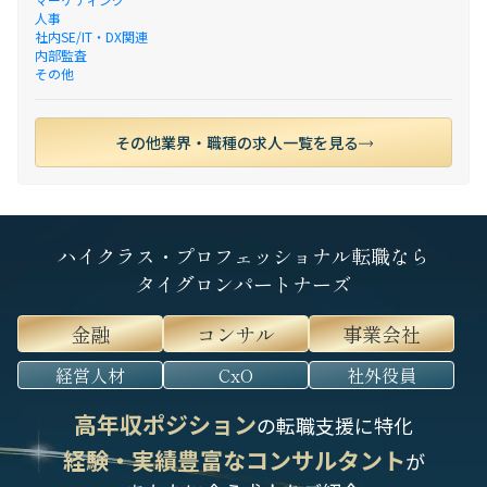
人事
社内SE/IT・DX関連
内部監査
その他
その他業界・職種の求人一覧を見る
ハイクラス・プロフェッショナル転職なら
タイグロンパートナーズ
金融
コンサル
事業会社
経営人材
CxO
社外役員
高年収ポジション
の転職支援に特化
経験・実績豊富なコンサルタント
が