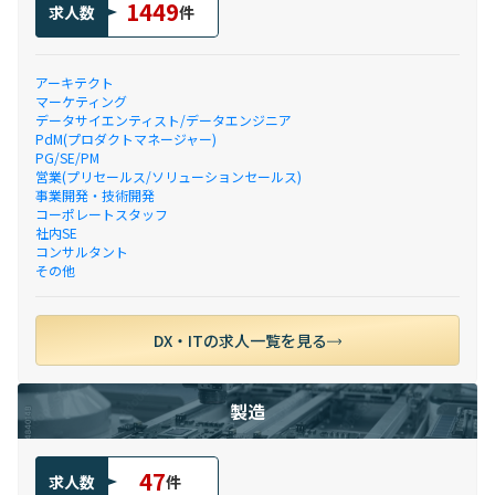
1449
求人数
件
アーキテクト
マーケティング
データサイエンティスト/データエンジニア
PdM(プロダクトマネージャー)
PG/SE/PM
営業(プリセールス/ソリューションセールス)
事業開発・技術開発
コーポレートスタッフ
社内SE
コンサルタント
その他
DX・ITの求人一覧を見る
製造
47
求人数
件