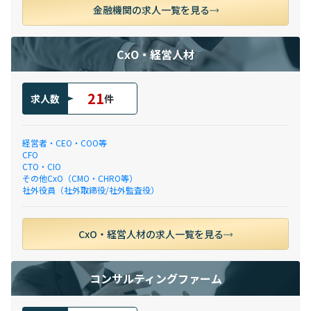
金融機関の求人一覧を見る
CxO・経営人材
21
求人数
件
経営者・CEO・COO等
CFO
CTO・CIO
その他CxO（CMO・CHRO等）
社外役員（社外取締役/社外監査役）
CxO・経営人材の求人一覧を見る
コンサルティングファーム