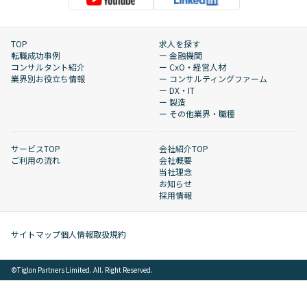
TOP
求人を探す
転職成功事例
ー 金融機関
コンサルタント紹介
ー CxO・経営人材
業界別お役立ち情報
ー コンサルティングファーム
ー DX・IT
ー 製造
ー その他業界・職種
サービスTOP
会社紹介TOP
ご利用の流れ
会社概要
当社理念
お知らせ
採用情報
サイトマップ
個人情報取扱規約
©︎Tiglon Partners Limited. All. Right Reserved.