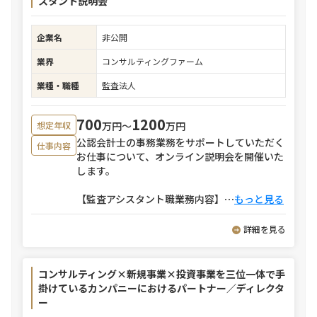
スタント説明会
企業名
非公開
業界
コンサルティングファーム
業種・職種
監査法人
700
1200
万円〜
万円
想定年収
公認会計士の事務業務をサポートしていただく
仕事内容
お仕事について、オンライン説明会を開催いた
します。
【監査アシスタント職業務内容】
⋯
もっと見る
詳細を見る
コンサルティング×新規事業×投資事業を三位一体で手
掛けているカンパニーにおけるパートナー／ディレクタ
ー