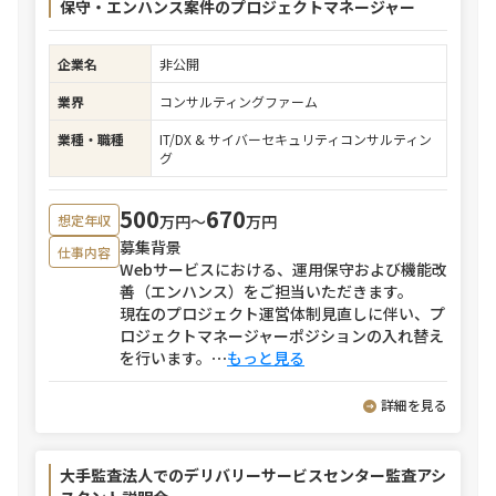
保守・エンハンス案件のプロジェクトマネージャー
企業名
非公開
業界
コンサルティングファーム
業種・職種
IT/DX & サイバーセキュリティコンサルティン
グ
500
670
万円〜
万円
想定年収
募集背景
仕事内容
Webサービスにおける、運用保守および機能改
善（エンハンス）をご担当いただきます。
現在のプロジェクト運営体制見直しに伴い、プ
ロジェクトマネージャーポジションの入れ替え
を行います。
⋯
もっと見る
詳細を見る
大手監査法人でのデリバリーサービスセンター監査アシ