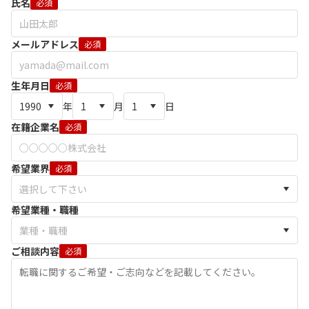
氏名
必須
メールアドレス
必須
生年月日
必須
年
月
日
在籍企業名
必須
希望業界
必須
希望業種・職種
ご相談内容
必須