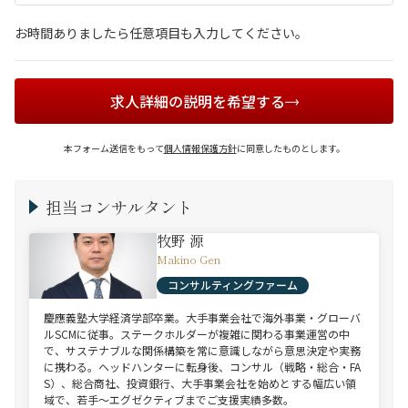
お時間ありましたら任意項目も入力してください。
求人詳細の説明を希望する
本フォーム送信をもって
個人情報保護方針
に同意したものとします。
担当コンサルタント
牧野 源
Makino Gen
コンサルティングファーム
慶應義塾大学経済学部卒業。大手事業会社で海外事業・グローバ
ルSCMに従事。ステークホルダーが複雑に関わる事業運営の中
で、サステナブルな関係構築を常に意識しながら意思決定や実務
に携わる。ヘッドハンターに転身後、コンサル（戦略・総合・FA
S）、総合商社、投資銀行、大手事業会社を始めとする幅広い領
域で、若手～エグゼクティブまでご支援実績多数。