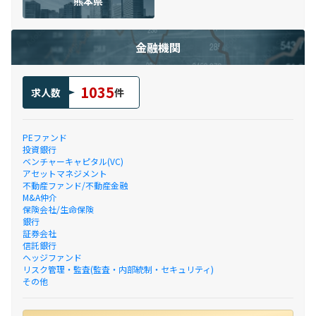
熊本県
金融機関
1035
求人数
件
PEファンド
投資銀行
ベンチャーキャピタル(VC)
アセットマネジメント
不動産ファンド/不動産金融
M&A仲介
保険会社/生命保険
銀行
証券会社
信託銀行
ヘッジファンド
リスク管理・監査(監査・内部統制・セキュリティ)
その他