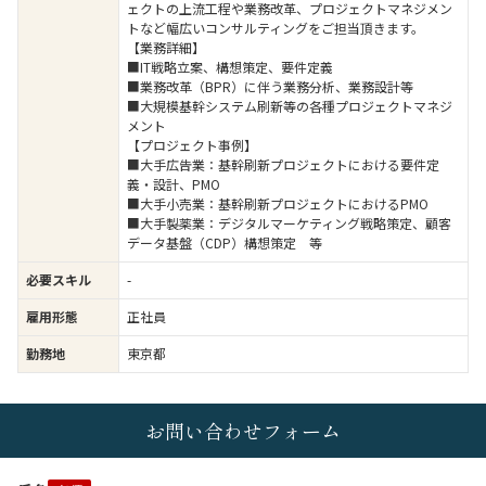
ェクトの上流工程や業務改革、プロジェクトマネジメン
トなど幅広いコンサルティングをご担当頂きます。
【業務詳細】
■IT戦略立案、構想策定、要件定義
■業務改革（BPR）に伴う業務分析、業務設計等
■大規模基幹システム刷新等の各種プロジェクトマネジ
メント
【プロジェクト事例】
■大手広告業：基幹刷新プロジェクトにおける要件定
義・設計、PMO
■大手小売業：基幹刷新プロジェクトにおけるPMO
■大手製薬業：デジタルマーケティング戦略策定、顧客
データ基盤（CDP）構想策定 等
必要スキル
-
雇用形態
正社員
勤務地
東京都
お問い合わせフォーム