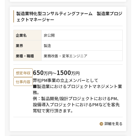
製造業特化型コンサルティングファーム 製造業プロジ
ェクトマネージャー
企業名
非公開
業界
製造
業種・職種
業務改善・変革エンジニア
650
1500
万円〜
万円
想定年収
弊社PM事業の立上メンバーとして
仕事内容
■製造業におけるプロジェクトマネジメント業
務。
例：製品開発/設計プロジェクトにおけるPM、
設備導入プロジェクトにおけるPMなどを客先
常駐で実行頂きます。
詳細を見る