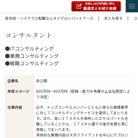
年収1,000万円超に特化
厳選求人を紹介依頼
高年収・ハイクラス転職ならタイグロンパートナーズ
|
求人を探す
|
コ
コンサルタント
●ITコンサルティング
●業務コンサルティング
●戦略コンサルティング
企業名
非公開
年収イメージ
600万円〜800万円（経験・能力を考慮の上当社規定によ
り決定）
仕事内容
必ず、トップコンサルメンバーとともに様々な業種業界
に対してコンサルティングサービスを提供してまいりま
す。また、高いＩＴスキルを保持したエキスパートも在
籍していることから、ＩＴスキル面での後方支援も常に
実施してまいります。
具体的な業務内容は大手クライアントを中心にITプロジ