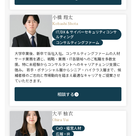
小橋 翔太
Kobashi Shota
IT/DX & サイバーセキュリティコンサ
ルティング
コンサルティングファーム
大学卒業後、新卒で当社入社。コンサルティングファームの人材
サーチ業務を通じ、戦略・業務・IT各領域へのご転職を多数支
援。特に未経験からコンサルタントへのキャリアチェンジ支援に
強み。 若手・ポテンシャル層からシニア・ハイクラス層まで、候
補者様のご志向と市場動向を踏まえ最適なキャリアをご提案させ
ていただきます。
相談する
大平 柚衣
Ohira Yui
CxO・経営人材
広報・IR