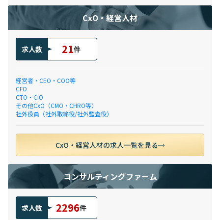
CxO・経営人材
21
求人数
件
経営者・CEO・COO等
CFO
CTO・CIO
その他CxO（CMO・CHRO等）
社外役員（社外取締役/社外監査役）
CxO・経営人材の求人一覧を見る
コンサルティングファーム
2296
求人数
件