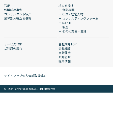
TOP
求人を探す
転職成功事例
ー 金融機関
コンサルタント紹介
ー CxO・経営人材
業界別お役立ち情報
ー コンサルティングファーム
ー DX・IT
ー 製造
ー その他業界・職種
サービスTOP
会社紹介TOP
ご利用の流れ
会社概要
当社理念
お知らせ
採用情報
サイトマップ
個人情報取扱規約
©︎Tiglon Partners Limited. All. Right Reserved.