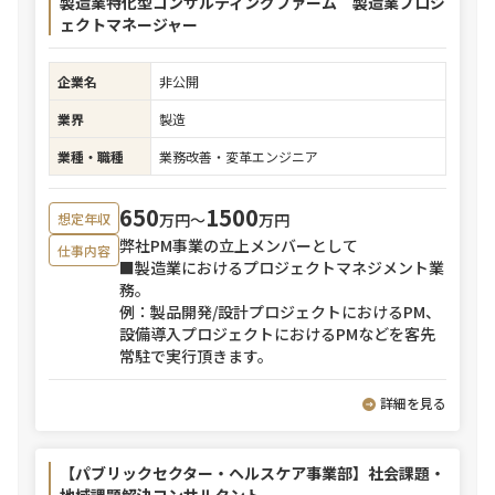
製造業特化型コンサルティングファーム 製造業プロジ
ェクトマネージャー
企業名
非公開
業界
製造
業種・職種
業務改善・変革エンジニア
650
1500
万円〜
万円
想定年収
弊社PM事業の立上メンバーとして
仕事内容
■製造業におけるプロジェクトマネジメント業
務。
例：製品開発/設計プロジェクトにおけるPM、
設備導入プロジェクトにおけるPMなどを客先
常駐で実行頂きます。
詳細を見る
【パブリックセクター・ヘルスケア事業部】社会課題・