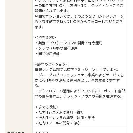
ーの働き方やITの利用方法もまた、クライアントごとに
最適化されています。
今回のポジションでは、そのようなフロントメンバーを
高度な柔軟性を持ってITの面からフォローしていただき
ます。
＜担当業務＞
・業務アプリケーションの開発・保守運用
・クラウド基盤の保守運用
・開発運用設計
<部門のミッション>
情報システム部では以下をミッションとしています。
・グループのプロフェッショナル事業およびサービスを
支えるIT基盤を適切に運用管理し、事業成長に寄与す
る。
・テクノロジーの活用によりフロント/コーポレート各部
門の生産性向上、ナレッジ・ノウハウ蓄積を推進する。
＜求める役割＞
・社内ITシステムの運用・維持
・社内ITインフラの構築・運用・維持
・社内ITツールの開発・保守
必要スキル
＜必須＞