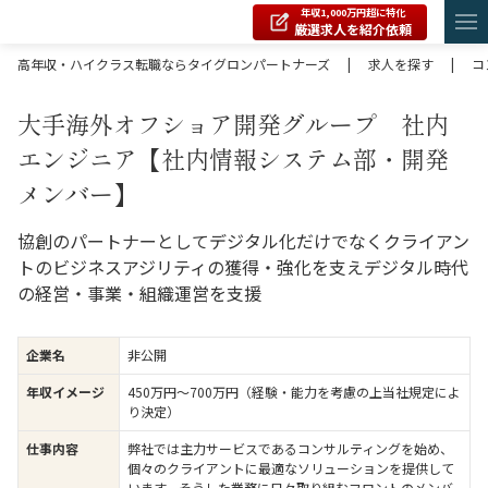
年収1,000万円超に特化
厳選求人を紹介依頼
高年収・ハイクラス転職ならタイグロンパートナーズ
|
求人を探す
|
コ
大手海外オフショア開発グループ 社内
エンジニア【社内情報システム部・開発
メンバー】
協創のパートナーとしてデジタル化だけでなくクライアン
トのビジネスアジリティの獲得・強化を支えデジタル時代
の経営・事業・組織運営を支援
企業名
非公開
年収イメージ
450万円〜700万円（経験・能力を考慮の上当社規定によ
り決定）
仕事内容
弊社では主力サービスであるコンサルティングを始め、
個々のクライアントに最適なソリューションを提供して
います。そうした業務に日々取り組むフロントのメンバ