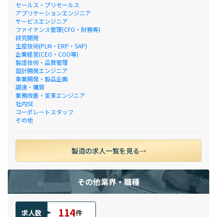
セールス・プリセールス
アプリケーションエンジニア
サービスエンジニア
ファイナンス管理(CFO・財務等)
研究開発
生産技術(PLM・ERP・SAP)
企業経営(CEO・COO等)
製造技術・品質管理
設計開発エンジニア
事業開発・製品企画
調達・購買
業務改善・変革エンジニア
社内SE
コーポレートスタッフ
その他
製造の求人一覧を見る
その他業界・職種
114
求人数
件