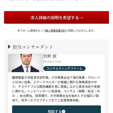
求人詳細の説明を希望する
本フォーム送信をもって
個人情報保護方針
に同意したものとします。
担当コンサルタント
牧野 源
Makino Gen
コンサルティングファーム
慶應義塾大学経済学部卒業。大手事業会社で海外事業・グローバ
ルSCMに従事。ステークホルダーが複雑に関わる事業運営の中
で、サステナブルな関係構築を常に意識しながら意思決定や実務
に携わる。ヘッドハンターに転身後、コンサル（戦略・総合・FA
S）、総合商社、投資銀行、大手事業会社を始めとする幅広い領
域で、若手～エグゼクティブまでご支援実績多数。
相談する