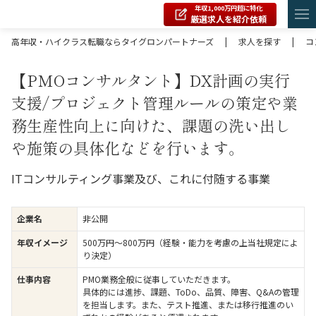
年収1,000万円超に特化
厳選求人を紹介依頼
高年収・ハイクラス転職ならタイグロンパートナーズ
|
求人を探す
|
コ
【PMOコンサルタント】DX計画の実行
支援/プロジェクト管理ルールの策定や業
務生産性向上に向けた、課題の洗い出し
や施策の具体化などを行います。
ITコンサルティング事業及び、これに付随する事業
企業名
非公開
年収イメージ
500万円〜800万円（経験・能力を考慮の上当社規定によ
り決定）
仕事内容
PMO業務全般に従事していただきます。
具体的には進捗、課題、ToDo、品質、障害、Q&Aの管理
を担当します。また、テスト推進、または移行推進のい