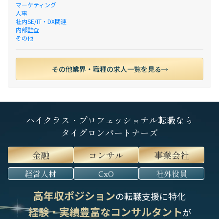
マーケティング
人事
社内SE/IT・DX関連
内部監査
その他
その他業界・職種の求人一覧を見る
ハイクラス・プロフェッショナル転職なら
タイグロンパートナーズ
金融
コンサル
事業会社
経営人材
CxO
社外役員
高年収ポジション
の転職支援に特化
経験・実績豊富なコンサルタント
が