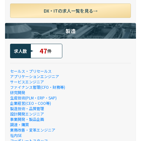
DX・ITの求人一覧を見る
製造
47
求人数
件
セールス・プリセールス
アプリケーションエンジニア
サービスエンジニア
ファイナンス管理(CFO・財務等)
研究開発
生産技術(PLM・ERP・SAP)
企業経営(CEO・COO等)
製造技術・品質管理
設計開発エンジニア
事業開発・製品企画
調達・購買
業務改善・変革エンジニア
社内SE
コーポレートスタッフ