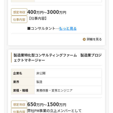
400
3000
万円〜
万円
想定年収
【仕事内容】
仕事内容
■コンサルタント
⋯
もっと見る
詳細を見る
製造業特化型コンサルティングファーム 製造業プロジ
ェクトマネージャー
企業名
非公開
業界
製造
業種・職種
業務改善・変革エンジニア
650
1500
万円〜
万円
想定年収
弊社PM事業の立上メンバーとして
仕事内容