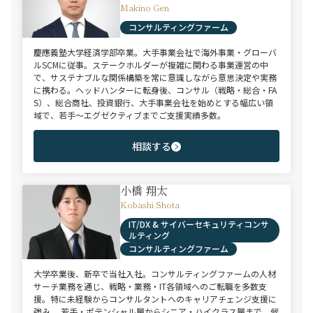
Makino Gen
コンサルティングファーム
慶應義塾大学経済学部卒業。大手事業会社で海外事業・グローバ
ルSCMに従事。ステークホルダーが複雑に関わる事業運営の中
で、サステナブルな関係構築を常に意識しながら意思決定や実務
に携わる。ヘッドハンターに転身後、コンサル（戦略・総合・FA
S）、総合商社、投資銀行、大手事業会社を始めとする幅広い領
域で、若手～エグゼクティブまでご支援実績多数。
相談する
小橋 翔太
Kobashi Shota
IT/DX & サイバーセキュリティコンサ
ルティング
コンサルティングファーム
大学卒業後、新卒で当社入社。コンサルティングファームの人材
サーチ業務を通じ、戦略・業務・IT各領域へのご転職を多数支
援。特に未経験からコンサルタントへのキャリアチェンジ支援に
強み。 若手・ポテンシャル層からシニア・ハイクラス層まで、候