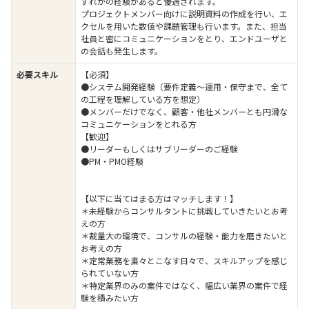
ずれかの経験があると優遇されます。
プロジェクトメンバー向けに説明資料の作成を行い、エ
クセルを用いた数値や課題管理も行います。また、担当
社員と密にコミュニケーションをとり、エンドユーザと
の会話も発生します。
必要スキル
【必須】
●システム開発経験（要件定義～運用・保守まで、全て
の工程を理解している方を想定）
●メンバーだけでなく、顧客・他社メンバーとも円滑な
コミュニケーションをとれる方
【歓迎】
●リーダーもしくはサブリーダーのご経験
●PM・PMO経験
【以下に当てはまる方はマッチします！】
＊未経験からコンサルタントに挑戦していきたいとお考
えの方
＊裁量大の環境で、コンサルの経験・能力を磨きたいと
お考えの方
＊定常業務を粛々とこなす日々で、スキルアップを感じ
られていない方
＊特定業界のみの案件ではなく、幅広い業界の案件で経
験を積みたい方