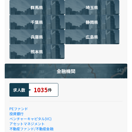
群馬県
埼玉県
千葉県
静岡県
兵庫県
広島県
熊本県
金融機関
1035
求人数
件
PEファンド
投資銀行
ベンチャーキャピタル(VC)
アセットマネジメント
不動産ファンド/不動産金融