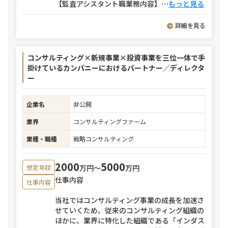
【監査アシスタント職業務内容】
⋯
もっと見る
詳細を見る
コンサルティング×新規事業×投資事業を三位一体で手
掛けているカンパニーにおけるパートナー／ディレクタ
ー
企業名
非公開
業界
コンサルティングファーム
業種・職種
戦略コンサルティング
2000
5000
万円〜
万円
想定年収
仕事内容
仕事内容
当社ではコンサルティング事業の成長を加速さ
せていくため、従来のコンサルティング組織の
ほかに、業界に特化した組織である「インダス