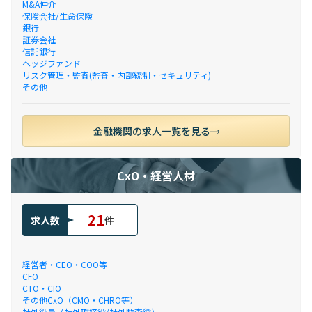
M&A仲介
保険会社/生命保険
銀行
証券会社
信託銀行
ヘッジファンド
リスク管理・監査(監査・内部統制・セキュリティ)
その他
金融機関の求人一覧を見る
CxO・経営人材
21
求人数
件
経営者・CEO・COO等
CFO
CTO・CIO
その他CxO（CMO・CHRO等）
社外役員（社外取締役/社外監査役）