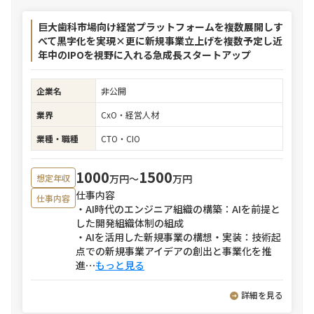
巨大歯科市場向け経営プラットフォームを複数展開しす
べて黒字化を実現×更に新規事業立上げを複数予定し近
年中のIPOを視野に入れる急成長スタートアップ
企業名
非公開
業界
CxO・経営人材
業種・職種
CTO・CIO
1000
1500
万円〜
万円
想定年収
仕事内容
仕事内容
・AI時代のエンジニア組織の構築：AIを前提と
した開発組織体制の組成
・AIを活用した新規事業の構想・実装：技術起
点での新規事業アイデアの創出と事業化を推
進
⋯
もっと見る
詳細を見る