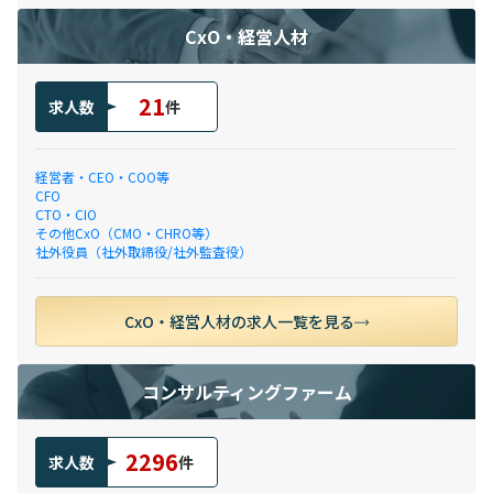
CxO・経営人材
21
求人数
件
経営者・CEO・COO等
CFO
CTO・CIO
その他CxO（CMO・CHRO等）
社外役員（社外取締役/社外監査役）
CxO・経営人材の求人一覧を見る
コンサルティングファーム
2296
求人数
件