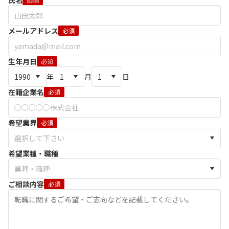
氏名
メールアドレス
必須
生年月日
必須
年
月
日
在籍企業名
必須
希望業界
必須
希望業種・職種
ご相談内容
必須