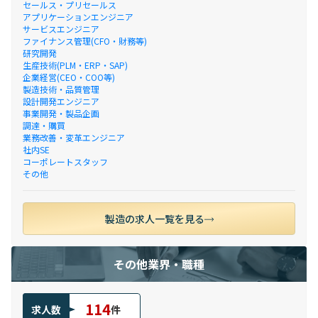
セールス・プリセールス
アプリケーションエンジニア
サービスエンジニア
ファイナンス管理(CFO・財務等)
研究開発
生産技術(PLM・ERP・SAP)
企業経営(CEO・COO等)
製造技術・品質管理
設計開発エンジニア
事業開発・製品企画
調達・購買
業務改善・変革エンジニア
社内SE
コーポレートスタッフ
その他
製造の求人一覧を見る
その他業界・職種
114
求人数
件