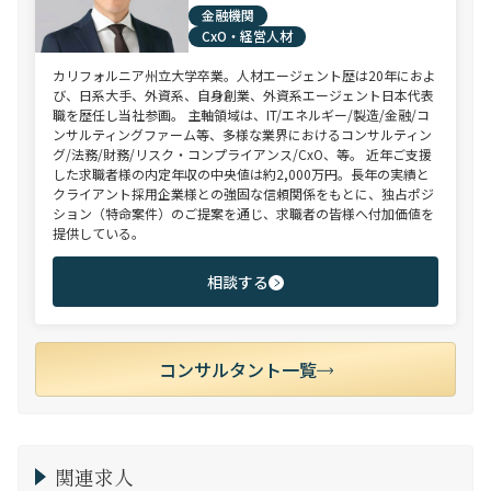
金融機関
CxO・経営人材
カリフォルニア州立大学卒業。人材エージェント歴は20年におよ
び、日系大手、外資系、自身創業、外資系エージェント日本代表
職を歴任し当社参画。 主軸領域は、IT/エネルギー/製造/金融/コ
ンサルティングファーム等、多様な業界におけるコンサルティン
グ/法務/財務/リスク・コンプライアンス/CxO、等。 近年ご支援
した求職者様の内定年収の中央値は約2,000万円。長年の実績と
クライアント採用企業様との強固な信頼関係をもとに、独占ポジ
ション（特命案件）のご提案を通じ、求職者の皆様へ付加価値を
提供している。
相談する
コンサルタント一覧
関連求人