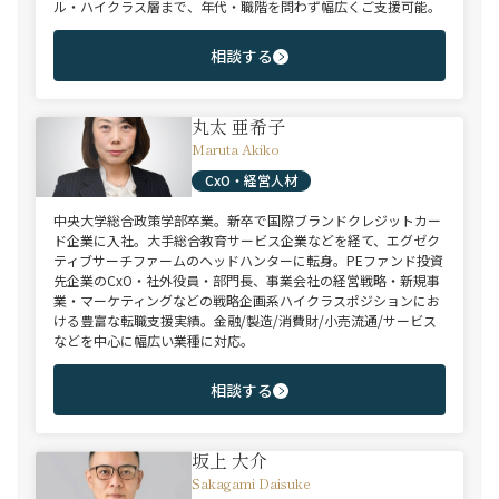
ル・ハイクラス層まで、年代・職階を問わず幅広くご支援可能。
相談する
丸太 亜希子
Maruta Akiko
CxO・経営人材
中央大学総合政策学部卒業。新卒で国際ブランドクレジットカー
ド企業に入社。大手総合教育サービス企業などを経て、エグゼク
ティブサーチファームのヘッドハンターに転身。PEファンド投資
先企業のCxO・社外役員・部門長、事業会社の経営戦略・新規事
業・マーケティングなどの戦略企画系ハイクラスポジションにお
ける豊富な転職支援実績。金融/製造/消費財/小売流通/サービス
などを中心に幅広い業種に対応。
相談する
坂上 大介
Sakagami Daisuke