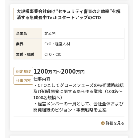
大規模事業会社向け“セキュリティ審査の非効率”を解
消する急成長中TechスタートアップのCTO
企業名
非公開
業界
CxO・経営人材
業種・職種
CTO・CIO
1200
2000
万円〜
万円
想定年収
仕事内容
仕事内容
・CTOとしてグロースフェーズの技術戦略統括
及び組織開発に関するあらゆる業務（100名～
1000名規模へ）
・経営メンバーの一員として、会社全体および
開発組織のビジョン・事業戦略を立案
詳細を見る