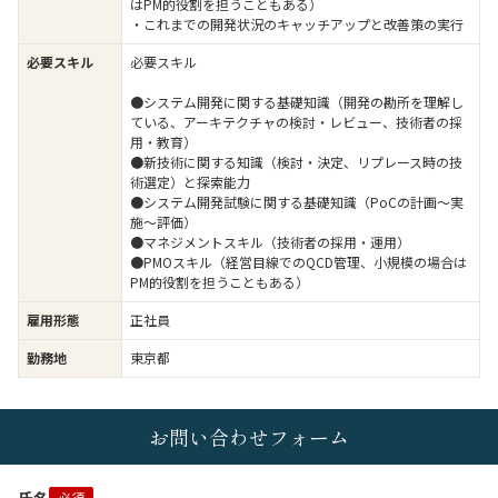
はPM的役割を担うこともある）
・これまでの開発状況のキャッチアップと改善策の実行
必要スキル
必要スキル
●システム開発に関する基礎知識（開発の勘所を理解し
ている、アーキテクチャの検討・レビュー、技術者の採
用・教育）
●新技術に関する知識（検討・決定、リプレース時の技
術選定）と探索能力
●システム開発試験に関する基礎知識（PoCの計画～実
施～評価）
●マネジメントスキル（技術者の採用・運用）
●PMOスキル（経営目線でのQCD管理、小規模の場合は
PM的役割を担うこともある）
雇用形態
正社員
勤務地
東京都
お問い合わせフォーム
必須