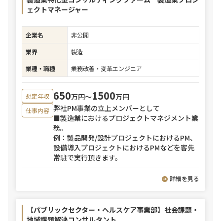
ェクトマネージャー
企業名
非公開
業界
製造
業種・職種
業務改善・変革エンジニア
650
1500
万円〜
万円
想定年収
弊社PM事業の立上メンバーとして
仕事内容
■製造業におけるプロジェクトマネジメント業
務。
例：製品開発/設計プロジェクトにおけるPM、
設備導入プロジェクトにおけるPMなどを客先
常駐で実行頂きます。
詳細を見る
【パブリックセクター・ヘルスケア事業部】社会課題・
地域課題解決コンサルタント