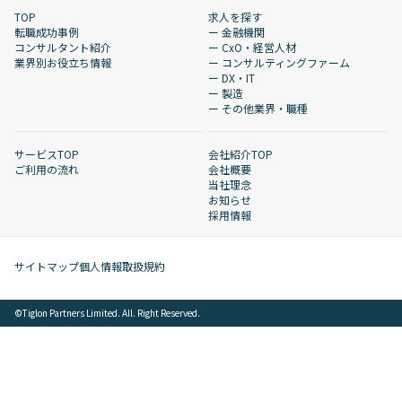
TOP
求人を探す
転職成功事例
ー 金融機関
コンサルタント紹介
ー CxO・経営人材
業界別お役立ち情報
ー コンサルティングファーム
ー DX・IT
ー 製造
ー その他業界・職種
サービスTOP
会社紹介TOP
ご利用の流れ
会社概要
当社理念
お知らせ
採用情報
サイトマップ
個人情報取扱規約
©︎Tiglon Partners Limited. All. Right Reserved.