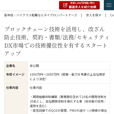
年収1,000万円超に特化
厳選求人を紹介依頼
高年収・ハイクラス転職ならタイグロンパートナーズ
|
求人を探す
|
C
ブロックチェーン技術を活用し、改ざん
防止技術、契約・書類/法務/セキュリティ
DX市場での技術優位性を有するスタート
アップ
企業名
非公開
年収イメージ
1000万円〜2000万円（経験・能力を考慮の上当社規定
により決定）
仕事内容
仕事内容
・開発組織体制構築（業務委託含めて10名の開発体制を
20名とし、自社開発体制を強化する事（技術者の採用・
運用を含む）
・経営目線でのQCDの管理、PMOの遂行（小規模の場合