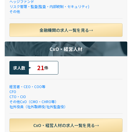
ヘッジファンド
リスク管理・監査(監査・内部統制・セキュリティ)
その他
金融機関の求人一覧を見る
CxO・経営人材
21
求人数
件
経営者・CEO・COO等
CFO
CTO・CIO
その他CxO（CMO・CHRO等）
社外役員（社外取締役/社外監査役）
CxO・経営人材の求人一覧を見る