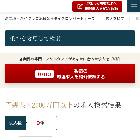
年収1,000万円超に特化
厳選求人を紹介依頼
高年収・ハイクラス転職ならタイグロンパートナーズ
|
求人を探す
|
青
条件を変更して検索
各業界の専門コンサルタントがあなたに合った求人をご紹介
製造の
無料1分
厳選求人を紹介依頼する
青森県×2000万円以上
の求人検索結果
0
求人数
件