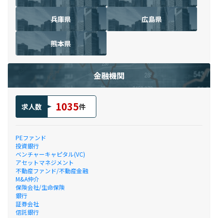
兵庫県
広島県
熊本県
金融機関
1035
求人数
件
PEファンド
投資銀行
ベンチャーキャピタル(VC)
アセットマネジメント
不動産ファンド/不動産金融
M&A仲介
保険会社/生命保険
銀行
証券会社
信託銀行