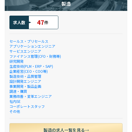
製造
47
求人数
件
セールス・プリセールス
アプリケーションエンジニア
サービスエンジニア
ファイナンス管理(CFO・財務等)
研究開発
生産技術(PLM・ERP・SAP)
企業経営(CEO・COO等)
製造技術・品質管理
設計開発エンジニア
事業開発・製品企画
調達・購買
業務改善・変革エンジニア
社内SE
コーポレートスタッフ
その他
製造の求人一覧を見る