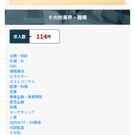
その他業界・職種
114
求人数
件
法務・知財
広報・IR
GRC
情報通信
エネルギー
ポストコンサル
経理・財務
営業
事業企画・事業開発
経営企画
総務
マーケティング
人事
社内SE/IT・DX関連
内部監査
その他