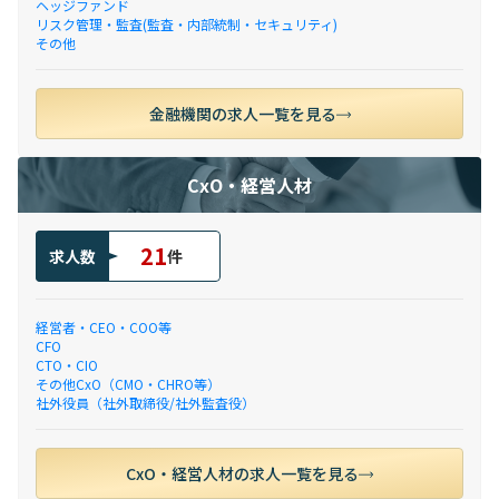
ヘッジファンド
リスク管理・監査(監査・内部統制・セキュリティ)
その他
金融機関の求人一覧を見る
CxO・経営人材
21
求人数
件
経営者・CEO・COO等
CFO
CTO・CIO
その他CxO（CMO・CHRO等）
社外役員（社外取締役/社外監査役）
CxO・経営人材の求人一覧を見る