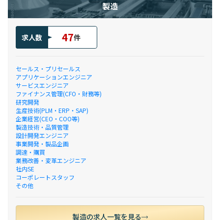
製造
47
求人数
件
セールス・プリセールス
アプリケーションエンジニア
サービスエンジニア
ファイナンス管理(CFO・財務等)
研究開発
生産技術(PLM・ERP・SAP)
企業経営(CEO・COO等)
製造技術・品質管理
設計開発エンジニア
事業開発・製品企画
調達・購買
業務改善・変革エンジニア
社内SE
コーポレートスタッフ
その他
製造の求人一覧を見る