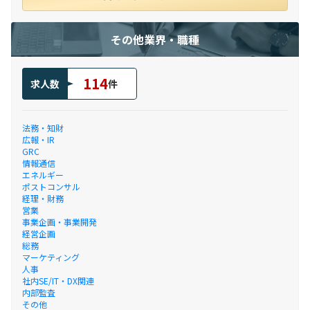
その他業界・職種
114
求人数
件
法務・知財
広報・IR
GRC
情報通信
エネルギー
ポストコンサル
経理・財務
営業
事業企画・事業開発
経営企画
総務
マーケティング
人事
社内SE/IT・DX関連
内部監査
その他