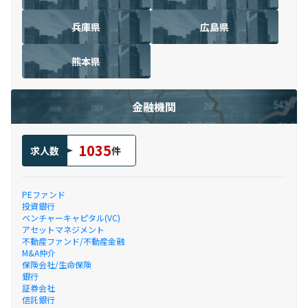
兵庫県
広島県
熊本県
金融機関
1035
求人数
件
PEファンド
投資銀行
ベンチャーキャピタル(VC)
アセットマネジメント
不動産ファンド/不動産金融
M&A仲介
保険会社/生命保険
銀行
証券会社
信託銀行