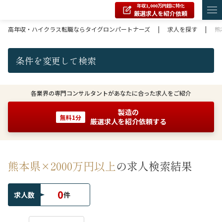
年収1,000万円超に特化
厳選求人を紹介依頼
高年収・ハイクラス転職ならタイグロンパートナーズ
|
求人を探す
|
熊
条件を変更して検索
各業界の専門コンサルタントがあなたに合った求人をご紹介
製造の
無料1分
厳選求人を紹介依頼する
熊本県×2000万円以上
の求人検索結果
0
求人数
件