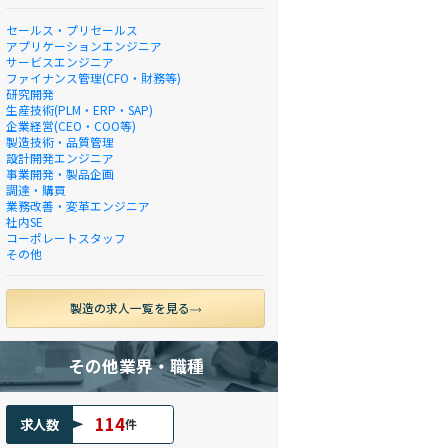
セールス・プリセールス
アプリケーションエンジニア
サービスエンジニア
ファイナンス管理(CFO・財務等)
研究開発
生産技術(PLM・ERP・SAP)
企業経営(CEO・COO等)
製造技術・品質管理
設計開発エンジニア
事業開発・製品企画
調達・購買
業務改善・変革エンジニア
社内SE
コーポレートスタッフ
その他
製造の求人一覧を見る
その他業界・職種
114
求人数
件