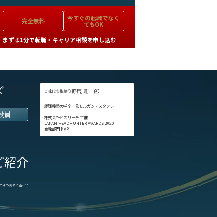
今すぐの
転職でなく
完全無料
てもOK
まずは1分で転職・キャリア相談を申し込む
ズ
野尻 剛二郎
当社代表取締役
慶應義塾大学卒／元モルガン・スタンレー
役員
株式会社ビズリーチ 主催
JAPAN HEADHUNTER AWARDS 2020
金融部門 MVP
ご紹介
1-12月の実績に基づく