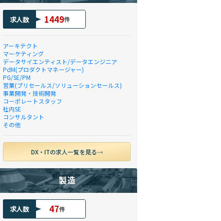
1449
求人数
件
アーキテクト
マーケティング
データサイエンティスト/データエンジニア
PdM(プロダクトマネージャー)
PG/SE/PM
営業(プリセールス/ソリューションセールス)
事業開発・技術開発
コーポレートスタッフ
社内SE
コンサルタント
その他
DX・ITの求人一覧を見る
製造
47
求人数
件