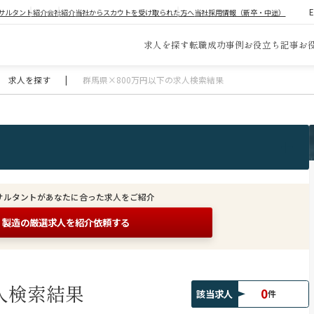
サルタント紹介
会社紹介
当社からスカウトを受け取られた方へ
当社採用情報（新卒・中途）
求人を探す
転職成功事例
お役立ち記事
お
求人を探す
|
群馬県×800万円以下の求人検索結果
サルタントがあなたに合った求人をご紹介
製造の
厳選求人を紹介依頼する
人検索結果
0
該当求人
件