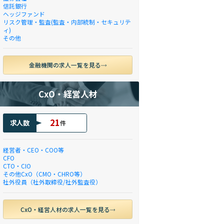
信託銀行
ヘッジファンド
リスク管理・監査(監査・内部統制・セキュリテ
ィ)
その他
金融機関の求人一覧を見る
CxO・経営人材
21
求人数
件
経営者・CEO・COO等
CFO
CTO・CIO
その他CxO（CMO・CHRO等）
社外役員（社外取締役/社外監査役）
CxO・経営人材の求人一覧を見る