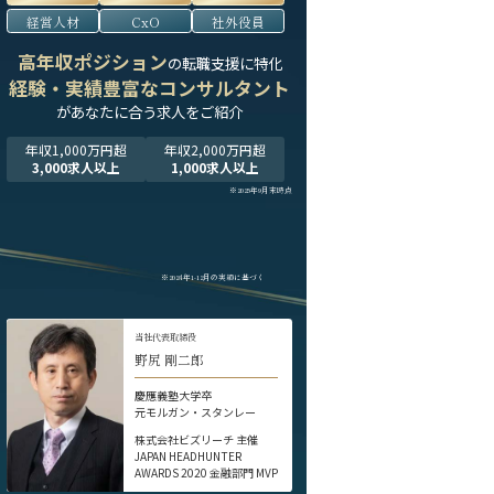
経営人材
CxO
社外役員
高年収ポジション
の転職支援に特化
経験・実績豊富なコンサルタント
が
あなたに合う求人をご紹介
年収1,000万円超
年収2,000万円超
3,000求人以上
1,000求人以上
※2025年9月末時点
※2024年1-12月の実績に基づく
当社代表取締役
野尻 剛二郎
慶應義塾大学卒
元モルガン・スタンレー
株式会社ビズリーチ 主催
JAPAN HEADHUNTER
AWARDS 2020 金融部門 MVP