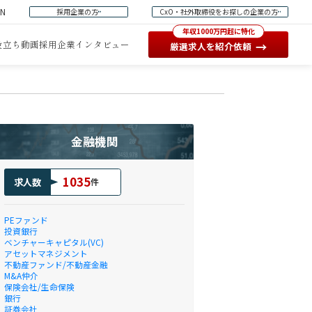
EN
採用企業の方
CxO・社外取締役をお探しの企業の方
年収1000万円超に特化
役立ち動画
採用企業インタビュー
→
厳選求人を紹介依頼
金融機関
1035
求人数
件
PEファンド
投資銀行
ベンチャーキャピタル(VC)
アセットマネジメント
不動産ファンド/不動産金融
M&A仲介
保険会社/生命保険
銀行
証券会社