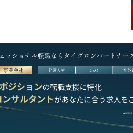
ェッショナル転職なら
タイグロンパートナー
事業会社
経営人材
CxO
社外
ポジション
の転職支援に特化
コンサルタント
が
あなたに合う求人を
※2024年