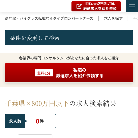
年収1,000万円超に特化
厳選求人を紹介依頼
高年収・ハイクラス転職ならタイグロンパートナーズ
|
求人を探す
|
千
条件を変更して検索
各業界の専門コンサルタントがあなたに合った求人をご紹介
製造の
無料1分
厳選求人を紹介依頼する
千葉県×800万円以下
の求人検索結果
0
求人数
件