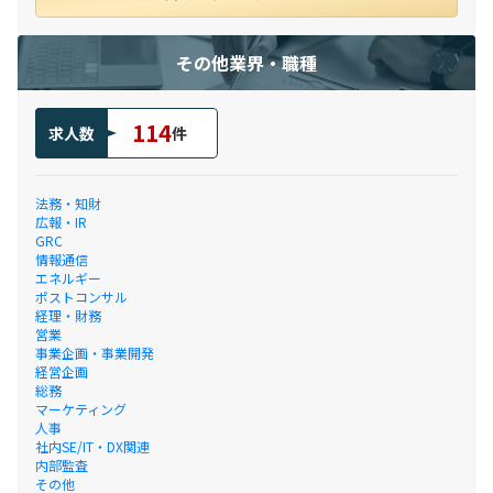
その他業界・職種
114
求人数
件
法務・知財
広報・IR
GRC
情報通信
エネルギー
ポストコンサル
経理・財務
営業
事業企画・事業開発
経営企画
総務
マーケティング
人事
社内SE/IT・DX関連
内部監査
その他