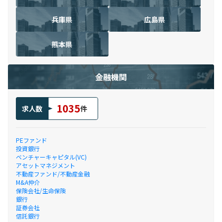
兵庫県
広島県
熊本県
金融機関
1035
求人数
件
PEファンド
投資銀行
ベンチャーキャピタル(VC)
アセットマネジメント
不動産ファンド/不動産金融
M&A仲介
保険会社/生命保険
銀行
証券会社
信託銀行