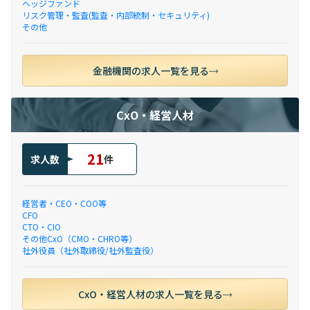
ヘッジファンド
リスク管理・監査(監査・内部統制・セキュリティ)
その他
金融機関の求人一覧を見る
CxO・経営人材
21
求人数
件
経営者・CEO・COO等
CFO
CTO・CIO
その他CxO（CMO・CHRO等）
社外役員（社外取締役/社外監査役）
CxO・経営人材の求人一覧を見る