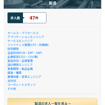
製造
47
求人数
件
セールス・プリセールス
アプリケーションエンジニア
サービスエンジニア
ファイナンス管理(CFO・財務等)
研究開発
生産技術(PLM・ERP・SAP)
企業経営(CEO・COO等)
製造技術・品質管理
設計開発エンジニア
事業開発・製品企画
調達・購買
業務改善・変革エンジニア
社内SE
コーポレートスタッフ
その他
製造の求人一覧を見る