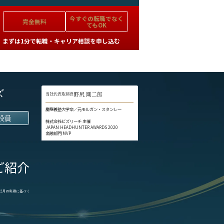
今すぐの
転職でなく
完全無料
てもOK
まずは1分で転職・キャリア相談を申し込む
ズ
野尻 剛二郎
当社代表取締役
慶應義塾大学卒／元モルガン・スタンレー
役員
株式会社ビズリーチ 主催
JAPAN HEADHUNTER AWARDS 2020
金融部門 MVP
ご紹介
1-12月の実績に基づく