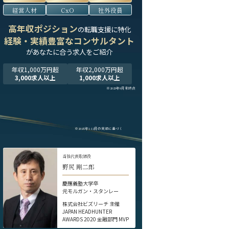
経営人材
CxO
社外役員
高年収ポジション
の転職支援に特化
経験・実績豊富なコンサルタント
が
あなたに合う求人をご紹介
年収1,000万円超
年収2,000万円超
3,000求人以上
1,000求人以上
※2025年9月末時点
※2024年1-12月の実績に基づく
当社代表取締役
野尻 剛二郎
慶應義塾大学卒
元モルガン・スタンレー
株式会社ビズリーチ 主催
JAPAN HEADHUNTER
AWARDS 2020 金融部門 MVP