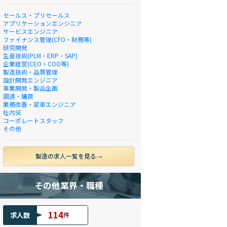
セールス・プリセールス
アプリケーションエンジニア
サービスエンジニア
ファイナンス管理(CFO・財務等)
研究開発
生産技術(PLM・ERP・SAP)
企業経営(CEO・COO等)
製造技術・品質管理
設計開発エンジニア
事業開発・製品企画
調達・購買
業務改善・変革エンジニア
社内SE
コーポレートスタッフ
その他
製造の求人一覧を見る
その他業界・職種
114
求人数
件