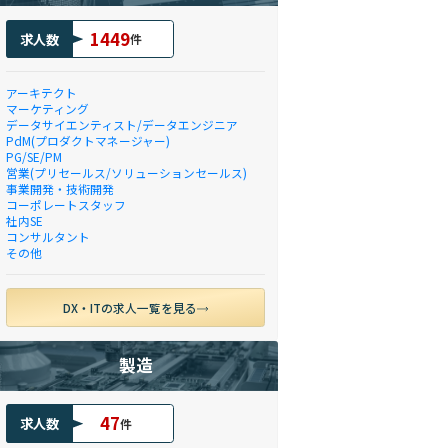
1449
求人数
件
アーキテクト
マーケティング
データサイエンティスト/データエンジニア
PdM(プロダクトマネージャー)
PG/SE/PM
営業(プリセールス/ソリューションセールス)
事業開発・技術開発
コーポレートスタッフ
社内SE
コンサルタント
その他
DX・ITの求人一覧を見る
製造
47
求人数
件