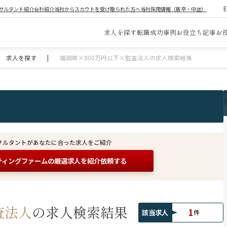
サルタント紹介
会社紹介
当社からスカウトを受け取られた方へ
当社採用情報（新卒・中途）
求人を探す
転職成功事例
お役立ち記事
お
求人を探す
|
福岡県×800万円以下×監査法人の求人検索結果
サルタントがあなたに合った求人をご紹介
ティングファームの
厳選求人を紹介依頼する
査法人
の求人検索結果
1
該当求人
件