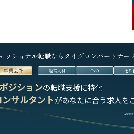
ェッショナル転職なら
タイグロンパートナー
事業会社
経営人材
CxO
社外
ポジション
の転職支援に特化
コンサルタント
が
あなたに合う求人を
※2024年