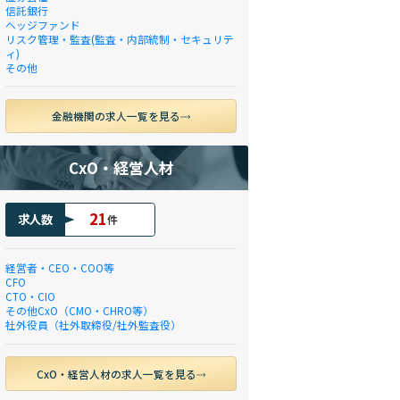
信託銀行
ヘッジファンド
リスク管理・監査(監査・内部統制・セキュリテ
ィ)
その他
金融機関の求人一覧を見る
CxO・経営人材
21
求人数
件
経営者・CEO・COO等
CFO
CTO・CIO
その他CxO（CMO・CHRO等）
社外役員（社外取締役/社外監査役）
CxO・経営人材の求人一覧を見る