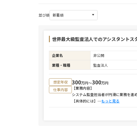
並び順
世界最大級監査法人でのアシスタントス
企業名
非公開
業種・職種
監査法人
300
300
想定年収
万円〜
万円
【業務内容】
仕事内容
システム監査担当者が円滑に業務を進
【具体的には】
⋯
もっと見る