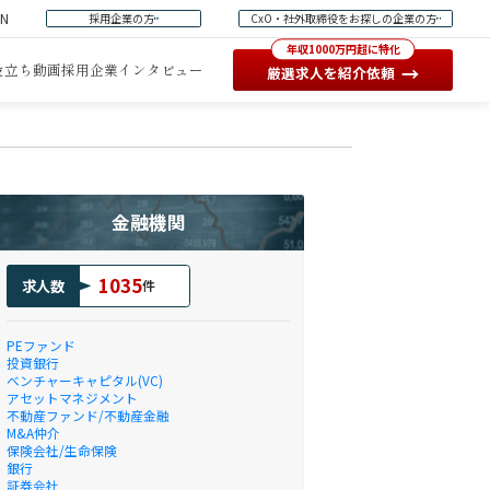
EN
採用企業の方
CxO・社外取締役をお探しの企業の方
年収1000万円超に特化
役立ち動画
採用企業インタビュー
→
厳選求人を紹介依頼
金融機関
1035
求人数
件
PEファンド
投資銀行
ベンチャーキャピタル(VC)
アセットマネジメント
不動産ファンド/不動産金融
M&A仲介
保険会社/生命保険
銀行
証券会社