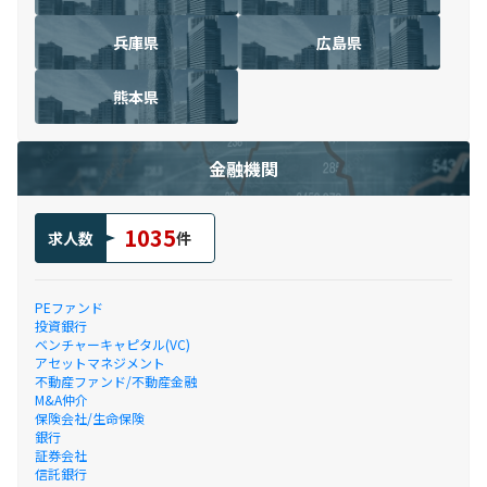
兵庫県
広島県
熊本県
金融機関
1035
求人数
件
PEファンド
投資銀行
ベンチャーキャピタル(VC)
アセットマネジメント
不動産ファンド/不動産金融
M&A仲介
保険会社/生命保険
銀行
証券会社
信託銀行