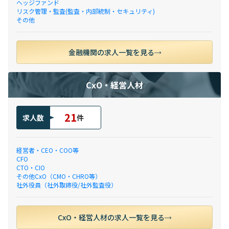
ヘッジファンド
リスク管理・監査(監査・内部統制・セキュリティ)
その他
金融機関の求人一覧を見る
CxO・経営人材
21
求人数
件
経営者・CEO・COO等
CFO
CTO・CIO
その他CxO（CMO・CHRO等）
社外役員（社外取締役/社外監査役）
CxO・経営人材の求人一覧を見る