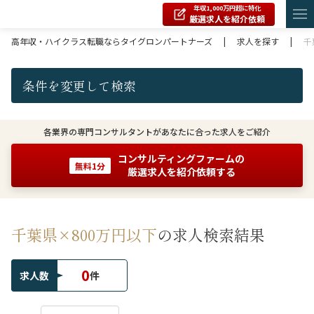
年収1,000万円超に特化
厳選求人を紹介依頼
高年収・ハイクラス転職ならタイグロンパートナーズ
|
求人を探す
|
千
条件を変更して検索
各業界の専門コンサルタントがあなたに合った求人をご紹介
コンサルティングファームの
無料1分
厳選求人を紹介依頼する
千葉県×800万円以下
の求人検索結果
0
求人数
件