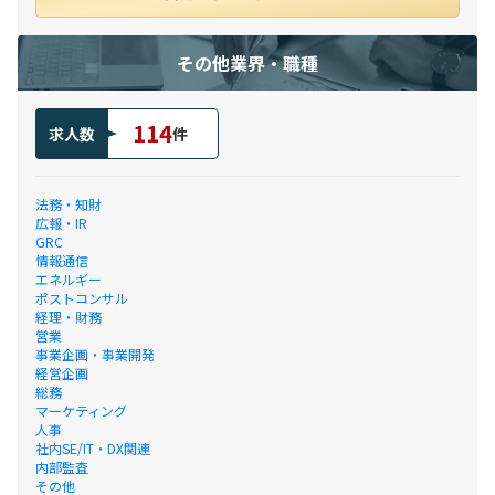
その他業界・職種
114
求人数
件
法務・知財
広報・IR
GRC
情報通信
エネルギー
ポストコンサル
経理・財務
営業
事業企画・事業開発
経営企画
総務
マーケティング
人事
社内SE/IT・DX関連
内部監査
その他