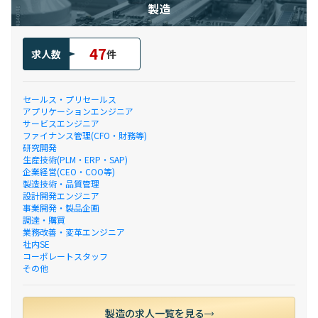
製造
47
求人数
件
セールス・プリセールス
アプリケーションエンジニア
サービスエンジニア
ファイナンス管理(CFO・財務等)
研究開発
生産技術(PLM・ERP・SAP)
企業経営(CEO・COO等)
製造技術・品質管理
設計開発エンジニア
事業開発・製品企画
調達・購買
業務改善・変革エンジニア
社内SE
コーポレートスタッフ
その他
製造の求人一覧を見る