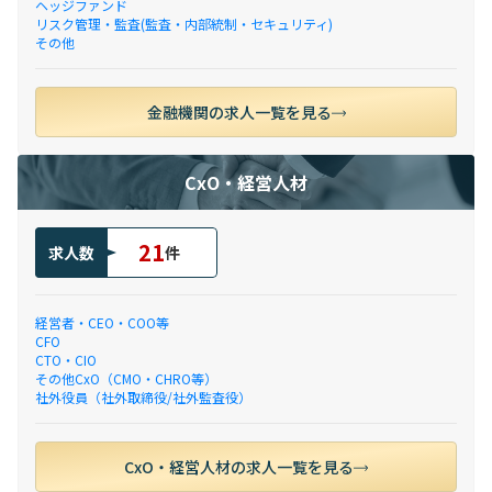
ヘッジファンド
リスク管理・監査(監査・内部統制・セキュリティ)
その他
金融機関の求人一覧を見る
CxO・経営人材
21
求人数
件
経営者・CEO・COO等
CFO
CTO・CIO
その他CxO（CMO・CHRO等）
社外役員（社外取締役/社外監査役）
CxO・経営人材の求人一覧を見る