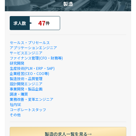
製造
47
求人数
件
セールス・プリセールス
アプリケーションエンジニア
サービスエンジニア
ファイナンス管理(CFO・財務等)
研究開発
生産技術(PLM・ERP・SAP)
企業経営(CEO・COO等)
製造技術・品質管理
設計開発エンジニア
事業開発・製品企画
調達・購買
業務改善・変革エンジニア
社内SE
コーポレートスタッフ
その他
製造の求人一覧を見る