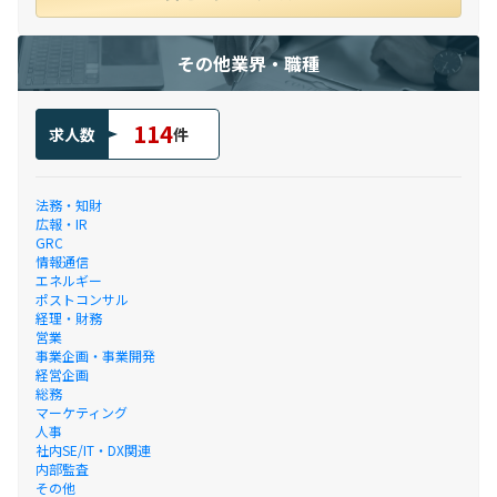
その他業界・職種
114
求人数
件
法務・知財
広報・IR
GRC
情報通信
エネルギー
ポストコンサル
経理・財務
営業
事業企画・事業開発
経営企画
総務
マーケティング
人事
社内SE/IT・DX関連
内部監査
その他