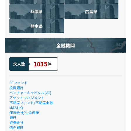
兵庫県
広島県
熊本県
金融機関
1035
求人数
件
PEファンド
投資銀行
ベンチャーキャピタル(VC)
アセットマネジメント
不動産ファンド/不動産金融
M&A仲介
保険会社/生命保険
銀行
証券会社
信託銀行