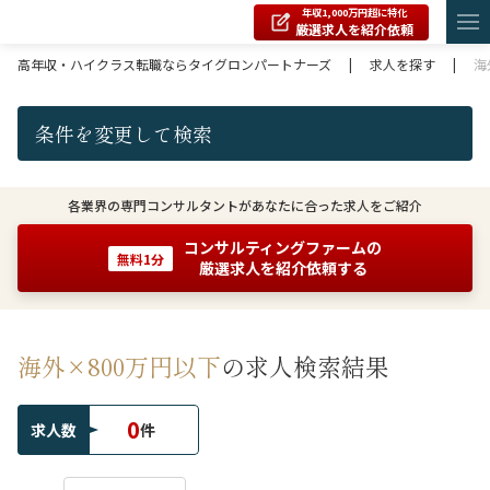
年収1,000万円超に特化
厳選求人を紹介依頼
高年収・ハイクラス転職ならタイグロンパートナーズ
|
求人を探す
|
海
条件を変更して検索
各業界の専門コンサルタントがあなたに合った求人をご紹介
コンサルティングファームの
無料1分
厳選求人を紹介依頼する
海外×800万円以下
の求人検索結果
0
求人数
件