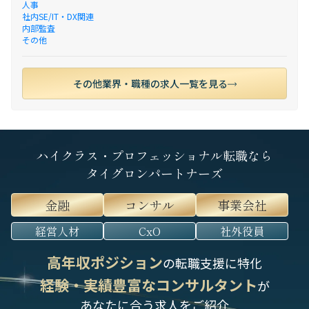
人事
社内SE/IT・DX関連
内部監査
その他
その他業界・職種の求人一覧を見る
ハイクラス・プロフェッショナル転職なら
タイグロンパートナーズ
金融
コンサル
事業会社
経営人材
CxO
社外役員
高年収ポジション
の転職支援に特化
経験・実績豊富なコンサルタント
が
あなたに合う求人をご紹介