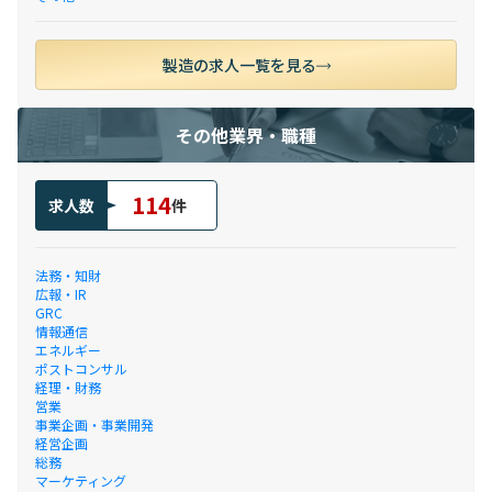
製造の求人一覧を見る
その他業界・職種
114
求人数
件
法務・知財
広報・IR
GRC
情報通信
エネルギー
ポストコンサル
経理・財務
営業
事業企画・事業開発
経営企画
総務
マーケティング