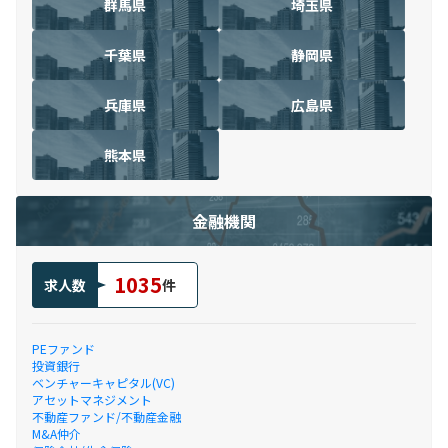
群馬県
埼玉県
千葉県
静岡県
兵庫県
広島県
熊本県
金融機関
1035
求人数
件
PEファンド
投資銀行
ベンチャーキャピタル(VC)
アセットマネジメント
不動産ファンド/不動産金融
M&A仲介