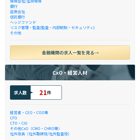
保険会社/生命保険
銀行
証券会社
信託銀行
ヘッジファンド
リスク管理・監査(監査・内部統制・セキュリティ)
その他
金融機関の求人一覧を見る
CxO・経営人材
21
求人数
件
経営者・CEO・COO等
CFO
CTO・CIO
その他CxO（CMO・CHRO等）
社外役員（社外取締役/社外監査役）