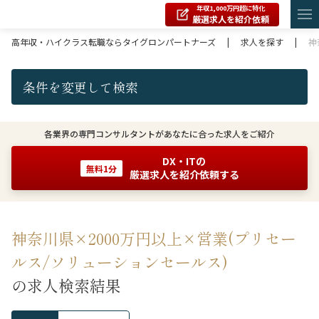
年収1,000万円超に特化
厳選求人を紹介依頼
高年収・ハイクラス転職ならタイグロンパートナーズ
|
求人を探す
|
神
条件を変更して検索
各業界の専門コンサルタントがあなたに合った求人をご紹介
DX・ITの
無料1分
厳選求人を紹介依頼する
神奈川県×2000万円以上×営業(プリセー
ルス/ソリューションセールス)
の求人検索結果