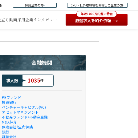
EN
採用企業の方
CxO・社外取締役をお探しの企業の方
年収1000万円超に特化
役立ち動画
採用企業インタビュー
→
厳選求人を紹介依頼
金融機関
1035
求人数
件
PEファンド
投資銀行
ベンチャーキャピタル(VC)
アセットマネジメント
不動産ファンド/不動産金融
M&A仲介
保険会社/生命保険
銀行
証券会社