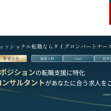
ェッショナル転職なら
タイグロンパートナー
事業会社
経営人材
CxO
社外
ポジション
の転職支援に特化
コンサルタント
が
あなたに合う求人を
※2024年