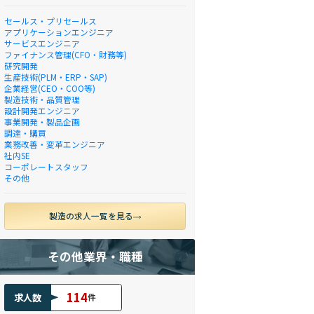
セールス・プリセールス
アプリケーションエンジニア
サービスエンジニア
ファイナンス管理(CFO・財務等)
研究開発
生産技術(PLM・ERP・SAP)
企業経営(CEO・COO等)
製造技術・品質管理
設計開発エンジニア
事業開発・製品企画
調達・購買
業務改善・変革エンジニア
社内SE
コーポレートスタッフ
その他
製造の求人一覧を見る
その他業界・職種
114
求人数
件