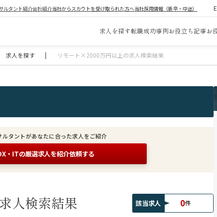
サルタント紹介
会社紹介
当社からスカウトを受け取られた方へ
当社採用情報（新卒・中途）
求人を探す
転職成功事例
お役立ち記事
お
求人を探す
|
リモート×2000万円以上の求人検索結果
サルタントがあなたに合った求人をご紹介
DX・ITの
厳選求人を紹介依頼する
求人検索結果
0
該当求人
件