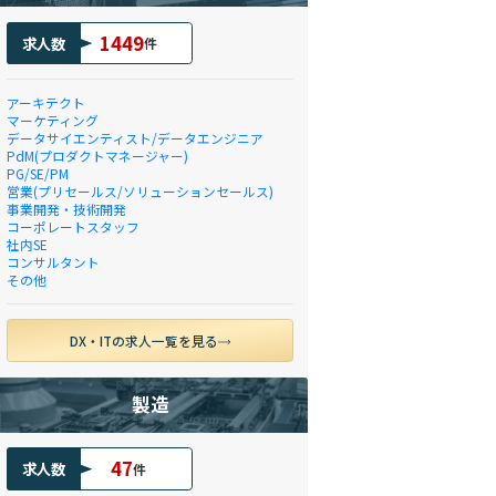
1449
求人数
件
アーキテクト
マーケティング
データサイエンティスト/データエンジニア
PdM(プロダクトマネージャー)
PG/SE/PM
営業(プリセールス/ソリューションセールス)
事業開発・技術開発
コーポレートスタッフ
社内SE
コンサルタント
その他
DX・ITの求人一覧を見る
製造
47
求人数
件