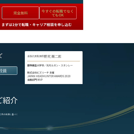
今すぐの
転職でなく
完全無料
てもOK
まずは1分で転職・キャリア相談を申し込む
ズ
野尻 剛二郎
当社代表取締役
慶應義塾大学卒／元モルガン・スタンレー
役員
株式会社ビズリーチ 主催
JAPAN HEADHUNTER AWARDS 2020
金融部門 MVP
ご紹介
1-12月の実績に基づく