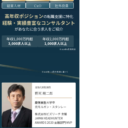
経営人材
CxO
社外役員
高年収ポジション
の転職支援に特化
経験・実績豊富なコンサルタント
が
あなたに合う求人をご紹介
年収1,000万円超
年収2,000万円超
3,000求人以上
1,000求人以上
※2025年9月末時点
※2024年1-12月の実績に基づく
当社代表取締役
野尻 剛二郎
慶應義塾大学卒
元モルガン・スタンレー
株式会社ビズリーチ 主催
JAPAN HEADHUNTER
AWARDS 2020 金融部門 MVP