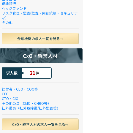
信託銀行
ヘッジファンド
リスク管理・監査(監査・内部統制・セキュリテ
ィ)
その他
金融機関の求人一覧を見る
CxO・経営人材
21
求人数
件
経営者・CEO・COO等
CFO
CTO・CIO
その他CxO（CMO・CHRO等）
社外役員（社外取締役/社外監査役）
CxO・経営人材の求人一覧を見る