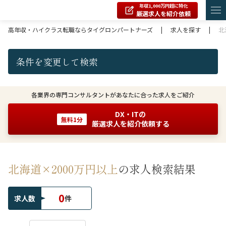
年収1,000万円超に特化
厳選求人を紹介依頼
高年収・ハイクラス転職ならタイグロンパートナーズ
|
求人を探す
|
北
条件を変更して検索
各業界の専門コンサルタントがあなたに合った求人をご紹介
DX・ITの
無料1分
厳選求人を紹介依頼する
北海道×2000万円以上
の求人検索結果
0
求人数
件