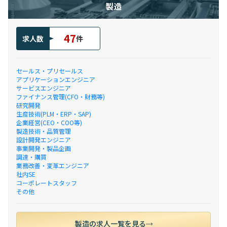
製造
47
求人数
件
セールス・プリセールス
アプリケーションエンジニア
サービスエンジニア
ファイナンス管理(CFO・財務等)
研究開発
生産技術(PLM・ERP・SAP)
企業経営(CEO・COO等)
製造技術・品質管理
設計開発エンジニア
事業開発・製品企画
調達・購買
業務改善・変革エンジニア
社内SE
コーポレートスタッフ
その他
製造の求人一覧を見る