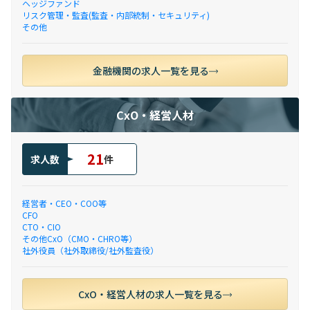
ヘッジファンド
リスク管理・監査(監査・内部統制・セキュリティ)
その他
金融機関の求人一覧を見る
CxO・経営人材
21
求人数
件
経営者・CEO・COO等
CFO
CTO・CIO
その他CxO（CMO・CHRO等）
社外役員（社外取締役/社外監査役）
CxO・経営人材の求人一覧を見る