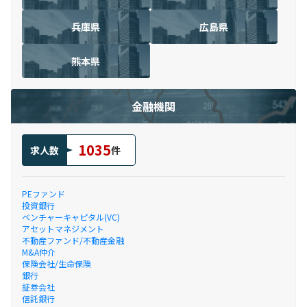
兵庫県
広島県
熊本県
金融機関
1035
求人数
件
PEファンド
投資銀行
ベンチャーキャピタル(VC)
アセットマネジメント
不動産ファンド/不動産金融
M&A仲介
保険会社/生命保険
銀行
証券会社
信託銀行