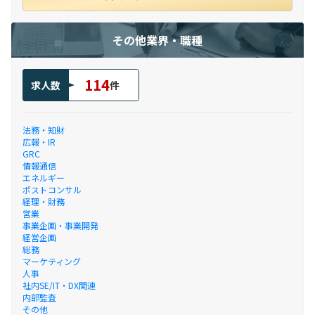
その他業界・職種
114
求人数
件
法務・知財
広報・IR
GRC
情報通信
エネルギー
ポストコンサル
経理・財務
営業
事業企画・事業開発
経営企画
総務
マーケティング
人事
社内SE/IT・DX関連
内部監査
その他