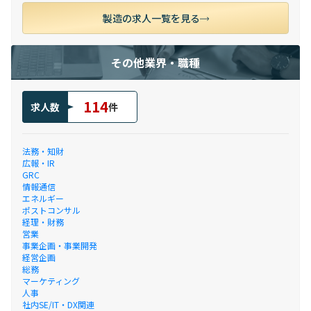
製造の求人一覧を見る
その他業界・職種
114
求人数
件
法務・知財
広報・IR
GRC
情報通信
エネルギー
ポストコンサル
経理・財務
営業
事業企画・事業開発
経営企画
総務
マーケティング
人事
社内SE/IT・DX関連