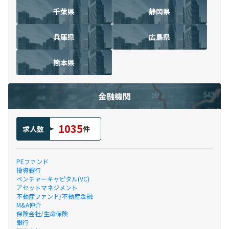
千葉県
静岡県
兵庫県
広島県
熊本県
金融機関
1035
求人数
件
PEファンド
投資銀行
ベンチャーキャピタル(VC)
アセットマネジメント
不動産ファンド/不動産金融
M&A仲介
保険会社/生命保険
銀行