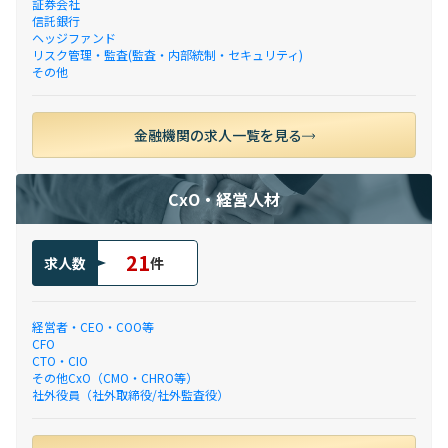
証券会社
信託銀行
ヘッジファンド
リスク管理・監査(監査・内部統制・セキュリティ)
その他
金融機関の求人一覧を見る
CxO・経営人材
21
求人数
件
経営者・CEO・COO等
CFO
CTO・CIO
その他CxO（CMO・CHRO等）
社外役員（社外取締役/社外監査役）