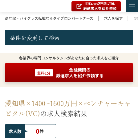
年収1,000万円超に特化
厳選求人を紹介依頼
高年収・ハイクラス転職ならタイグロンパートナーズ
|
求人を探す
|
愛
条件を変更して検索
各業界の専門コンサルタントがあなたに合った求人をご紹介
金融機関の
無料1分
厳選求人を紹介依頼する
愛知県×1400~1600万円×ベンチャーキャ
ピタル(VC)
の求人検索結果
0
求人数
件