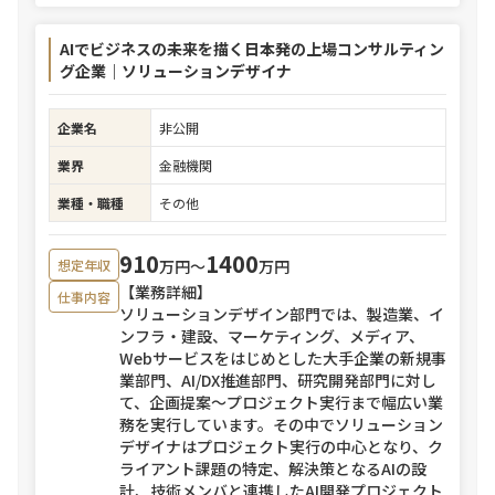
AIでビジネスの未来を描く日本発の上場コンサルティン
グ企業｜ソリューションデザイナ
企業名
非公開
業界
金融機関
業種・職種
その他
910
1400
万円〜
万円
想定年収
【業務詳細】
仕事内容
ソリューションデザイン部門では、製造業、イ
ンフラ・建設、マーケティング、メディア、
Webサービスをはじめとした大手企業の新規事
業部門、AI/DX推進部門、研究開発部門に対し
て、企画提案〜プロジェクト実行まで幅広い業
務を実行しています。その中でソリューション
デザイナはプロジェクト実行の中心となり、ク
ライアント課題の特定、解決策となるAIの設
計、技術メンバと連携したAI開発プロジェクト