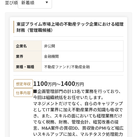
並び順
東証プライム市場上場の不動産テック企業における経理
財務（管理職候補）
企業名
非公開
業界
金融機関
業種・職種
不動産ファンド/不動産金融
1100
1400
万円〜
万円
想定年収
■企画管理部門の計13名で業務を行っており、
仕事内容
今回は組織統括をお任せいたします。
マネジメントだけでなく、自らのキャリアップ
としてIT業界に加え不動産業界の知識も吸収で
き、また、スキルの面においても経理業務だけ
でなく税務、財務、管理会計、経営改善の提
言、M&A案件の買収DD、買収後のPMIなど幅広
いスキルアップに加え、マルチタスク処理能力