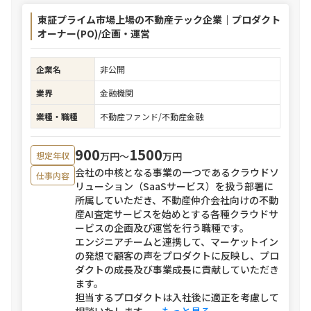
東証プライム市場上場の不動産テック企業｜プロダクト
オーナー(PO)/企画・運営
企業名
非公開
業界
金融機関
業種・職種
不動産ファンド/不動産金融
900
1500
万円〜
万円
想定年収
会社の中核となる事業の一つであるクラウドソ
仕事内容
リューション（SaaSサービス）を扱う部署に
所属していただき、不動産仲介会社向けの不動
産AI査定サービスを始めとする各種クラウドサ
ービスの企画及び運営を行う職種です。
エンジニアチームと連携して、マーケットイン
の発想で顧客の声をプロダクトに反映し、プロ
ダクトの成長及び事業成長に貢献していただき
ます。
担当するプロダクトは入社後に適正を考慮して