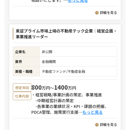
相談いたします。
⋯
もっと見る
詳細を見る
東証プライム市場上場の不動産テック企業｜経営企画・
事業推進リーダー
企業名
非公開
業界
金融機関
業種・職種
不動産ファンド/不動産金融
800
1400
万円〜
万円
想定年収
・経営戦略/事業計画の策定、事業推進
仕事内容
-中期経営計画の策定
-各事業の業績状況・KPI・課題の把握、
PDCA管理、施策実行支援
⋯
もっと見る
詳細を見る