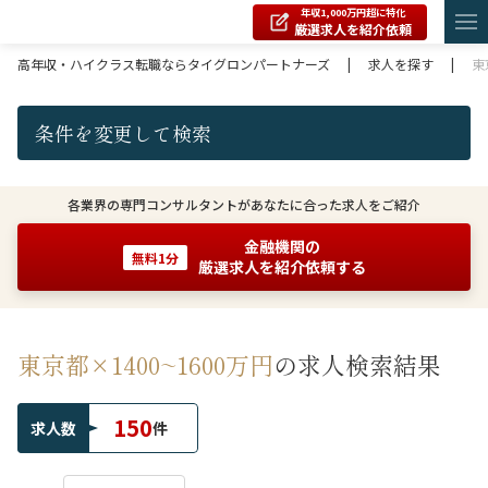
年収1,000万円超に特化
厳選求人を紹介依頼
高年収・ハイクラス転職ならタイグロンパートナーズ
|
求人を探す
|
東
条件を変更して検索
各業界の専門コンサルタントがあなたに合った求人をご紹介
金融機関の
無料1分
厳選求人を紹介依頼する
東京都×1400~1600万円
の求人検索結果
150
求人数
件