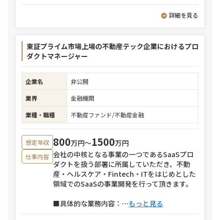
詳細を見る
東証プライム市場上場の不動産テック企業におけるプロ
ダクトマネージャー
企業名
非公開
業界
金融機関
業種・職種
不動産ファンド/不動産金融
800
1500
万円〜
万円
想定年収
会社の中核となる事業の一つであるSaaSプロ
仕事内容
ダクトを扱う部署に所属していただき、不動
産・ヘルスケア・Fintech・ITをはじめとした
領域でのSaaSの事業開発を行って頂きます。
■具体的な業務内容：
⋯
もっと見る