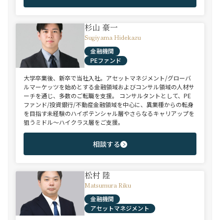
杉山 豪一
Sugiyama Hidekazu
金融機関
PEファンド
大学卒業後、新卒で当社入社。アセットマネジメント/グローバ
ルマーケッツを始めとする金融領域およびコンサル領域の人材サ
ーチを通じ、多数のご転職を支援。 コンサルタントとして、PE
ファンド/投資銀行/不動産金融領域を中心に、異業種からの転身
を目指す未経験のハイポテンシャル層やさらなるキャリアップを
狙うミドル～ハイクラス層をご支援。
相談する
松村 陸
Matsumura Riku
金融機関
アセットマネジメント