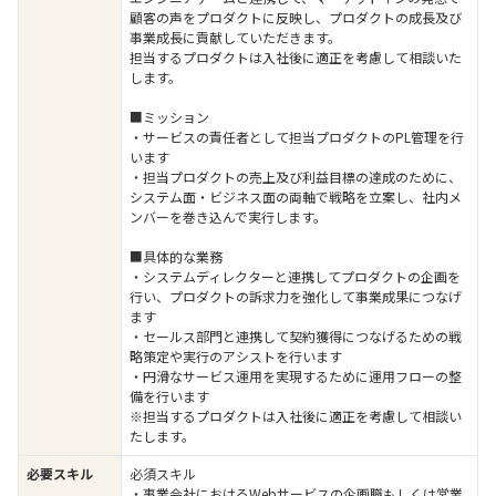
顧客の声をプロダクトに反映し、プロダクトの成長及び
事業成長に貢献していただきます。
担当するプロダクトは入社後に適正を考慮して相談いた
します。
■ミッション
・サービスの責任者として担当プロダクトのPL管理を行
います
・担当プロダクトの売上及び利益目標の達成のために、
システム面・ビジネス面の両軸で戦略を立案し、社内メ
ンバーを巻き込んで実行します。
■具体的な業務
・システムディレクターと連携してプロダクトの企画を
行い、プロダクトの訴求力を強化して事業成果につなげ
ます
・セールス部門と連携して契約獲得につなげるための戦
略策定や実行のアシストを行います
・円滑なサービス運用を実現するために運用フローの整
備を行います
※担当するプロダクトは入社後に適正を考慮して相談い
たします。
必要スキル
必須スキル
・事業会社におけるWebサービスの企画職もしくは営業