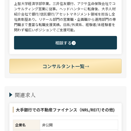
上智大学経済学部卒業。三井住友銀行、アクサ生命保険会社でコ
ンサルティング営業に従事。ヘッドハンターに転身後、大手人材
紹介会社で銀行/信託銀行/アセットマネジメント領域を担当し全
社表彰歴あり。リテール部門の営業職・企画職から運用部門の専
門職まで豊富な転職支援実績。日系/外資系、経験者/未経験者を
問わず幅広いポジションでご支援可能。
相談する
コンサルタント一覧
関連求人
大手銀行での不動産ファイナンス（NRL/REIT/その他)
企業名
非公開