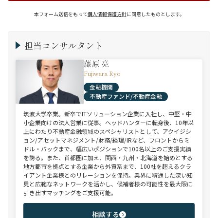
本フォーム送信をもって
個人情報保護方針
に同意したものとします。
担当コンサルタント
藤原 亮
Fujiwara Ryo
金融機関
不動産ファンド/不動産金融
筑波大学卒業。新卒でITソリューション企業に入社し、中堅・中
小企業向けの法人営業に従事。ヘッドハンターに転身後、10年以
上にわたり不動産金融領域のスペシャリストとして、アクイジシ
ョン/アセットマネジメント/財務/経理/IRなど、フロントからミ
ドル・バックまで、幅広いポジションで100名以上のご支援実績
を誇る。また、首都圏に加え、関西・九州・北海道を始めとする
地方都市を拠点とする企業から外資系まで、100社を超えるクラ
イアント企業様とのリレーションを保持。業界に精通した深い知
見と広範なネットワークを活かし、候補者様の可能性を最大限に
引き出すマッチングをご支援可能。
相談する