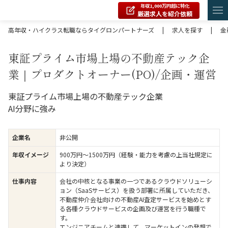
年収1,000万円超に特化
厳選求人を紹介依頼
高年収・ハイクラス転職ならタイグロンパートナーズ
|
求人を探す
|
金
東証プライム市場上場の不動産テック企
業｜プロダクトオーナー(PO)/企画・運営
東証プライム市場上場の不動産テック企業
AI分野に強み
企業名
非公開
年収イメージ
900万円〜1500万円（経験・能力を考慮の上当社規定に
より決定）
仕事内容
会社の中核となる事業の一つであるクラウドソリューシ
ョン（SaaSサービス）を扱う部署に所属していただき、
不動産仲介会社向けの不動産AI査定サービスを始めとす
る各種クラウドサービスの企画及び運営を行う職種で
す。
エンジニアチームと連携して、マーケットインの発想で