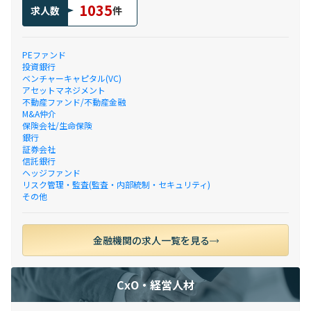
1035
求人数
件
PEファンド
投資銀行
ベンチャーキャピタル(VC)
アセットマネジメント
不動産ファンド/不動産金融
M&A仲介
保険会社/生命保険
銀行
証券会社
信託銀行
ヘッジファンド
リスク管理・監査(監査・内部統制・セキュリティ)
その他
金融機関の求人一覧を見る
CxO・経営人材