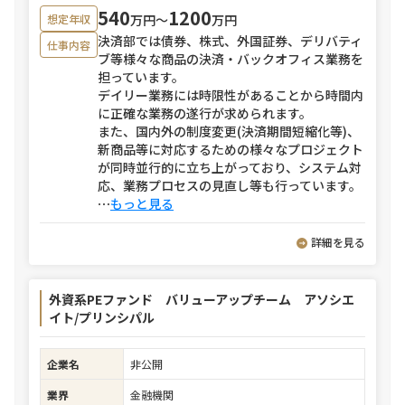
540
1200
万円〜
万円
想定年収
決済部では債券、株式、外国証券、デリバティ
仕事内容
ブ等様々な商品の決済・バックオフィス業務を
担っています。
デイリー業務には時限性があることから時間内
に正確な業務の遂行が求められます。
また、国内外の制度変更(決済期間短縮化等)、
新商品等に対応するための様々なプロジェクト
が同時並行的に立ち上がっており、システム対
応、業務プロセスの見直し等も行っています。
⋯
もっと見る
詳細を見る
外資系PEファンド バリューアップチーム アソシエ
イト/プリンシパル
企業名
非公開
業界
金融機関