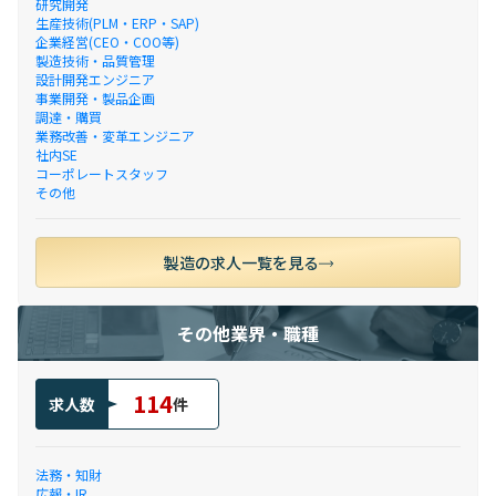
研究開発
生産技術(PLM・ERP・SAP)
企業経営(CEO・COO等)
製造技術・品質管理
設計開発エンジニア
事業開発・製品企画
調達・購買
業務改善・変革エンジニア
社内SE
コーポレートスタッフ
その他
製造の求人一覧を見る
その他業界・職種
114
求人数
件
法務・知財
広報・IR