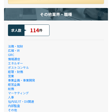
その他業界・職種
114
求人数
件
法務・知財
広報・IR
GRC
情報通信
エネルギー
ポストコンサル
経理・財務
営業
事業企画・事業開発
経営企画
総務
マーケティング
人事
社内SE/IT・DX関連
内部監査
その他