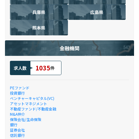
兵庫県
広島県
熊本県
金融機関
1035
求人数
件
PEファンド
投資銀行
ベンチャーキャピタル(VC)
アセットマネジメント
不動産ファンド/不動産金融
M&A仲介
保険会社/生命保険
銀行
証券会社
信託銀行