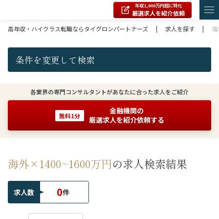
年収1,000万円超に特化
厳選求人を紹介依頼
高年収・ハイクラス転職ならタイグロンパートナーズ
|
求人を探す
|
海
条件を変更して検索
各業界の専門コンサルタントがあなたに合った求人をご紹介
金融機関の
無料1分
厳選求人を紹介依頼する
海外×1400~1600万円
の求人検索結果
0
求人数
件