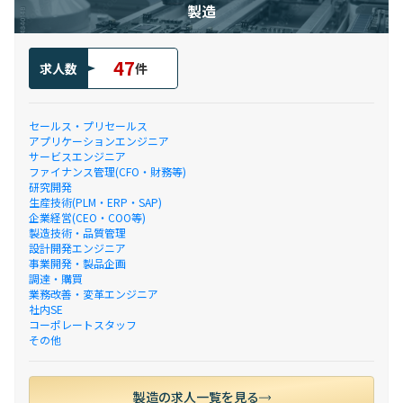
製造
47
求人数
件
セールス・プリセールス
アプリケーションエンジニア
サービスエンジニア
ファイナンス管理(CFO・財務等)
研究開発
生産技術(PLM・ERP・SAP)
企業経営(CEO・COO等)
製造技術・品質管理
設計開発エンジニア
事業開発・製品企画
調達・購買
業務改善・変革エンジニア
社内SE
コーポレートスタッフ
その他
製造の求人一覧を見る