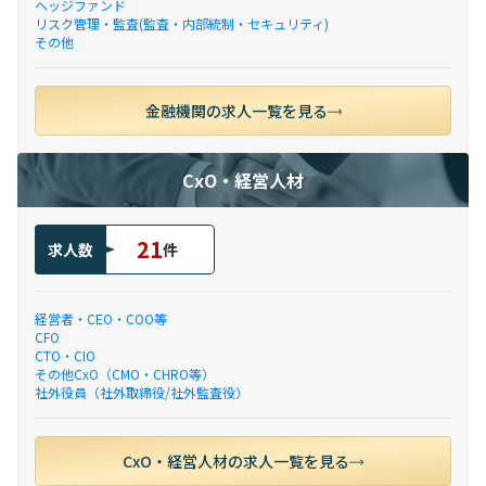
ヘッジファンド
リスク管理・監査(監査・内部統制・セキュリティ)
その他
金融機関の求人一覧を見る
CxO・経営人材
21
求人数
件
経営者・CEO・COO等
CFO
CTO・CIO
その他CxO（CMO・CHRO等）
社外役員（社外取締役/社外監査役）
CxO・経営人材の求人一覧を見る