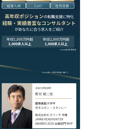
経営人材
CxO
社外役員
高年収ポジション
の転職支援に特化
経験・実績豊富なコンサルタント
が
あなたに合う求人をご紹介
年収1,000万円超
年収2,000万円超
3,000求人以上
1,000求人以上
※2025年9月末時点
※2024年1-12月の実績に基づく
当社代表取締役
野尻 剛二郎
慶應義塾大学卒
元モルガン・スタンレー
株式会社ビズリーチ 主催
JAPAN HEADHUNTER
AWARDS 2020 金融部門 MVP