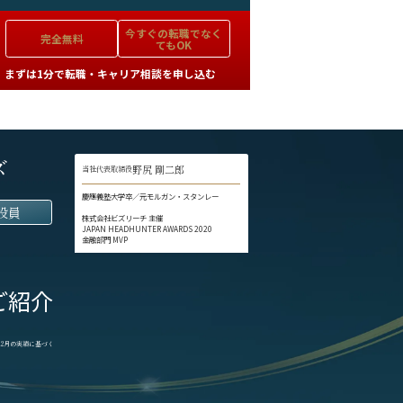
今すぐの
転職でなく
完全無料
てもOK
まずは1分で転職・キャリア相談を申し込む
ズ
野尻 剛二郎
当社代表取締役
慶應義塾大学卒／元モルガン・スタンレー
役員
株式会社ビズリーチ 主催
JAPAN HEADHUNTER AWARDS 2020
金融部門 MVP
ご紹介
1-12月の実績に基づく