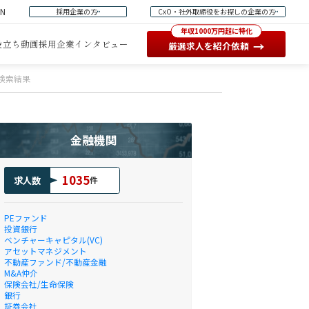
EN
採用企業の方
CxO・社外取締役をお探しの企業の方
年収1000万円超に特化
役立ち動画
採用企業インタビュー
→
厳選求人を紹介依頼
人検索結果
金融機関
1035
求人数
件
PEファンド
投資銀行
ベンチャーキャピタル(VC)
アセットマネジメント
不動産ファンド/不動産金融
M&A仲介
保険会社/生命保険
銀行
証券会社