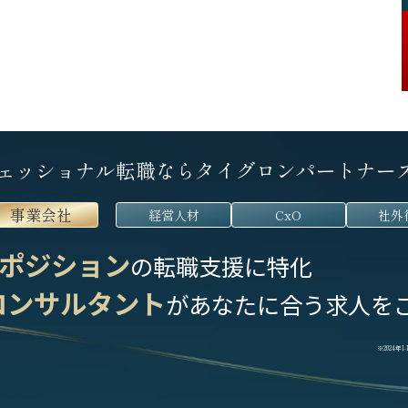
ェッショナル転職なら
タイグロンパートナー
事業会社
経営人材
CxO
社外
ポジション
の転職支援に特化
コンサルタント
が
あなたに合う求人を
※2024年