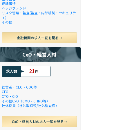
信託銀行
ヘッジファンド
リスク管理・監査(監査・内部統制・セキュリテ
ィ)
その他
金融機関の求人一覧を見る
CxO・経営人材
21
求人数
件
経営者・CEO・COO等
CFO
CTO・CIO
その他CxO（CMO・CHRO等）
社外役員（社外取締役/社外監査役）
CxO・経営人材の求人一覧を見る