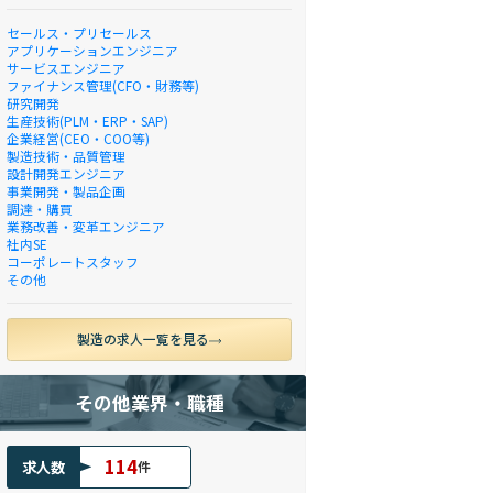
セールス・プリセールス
アプリケーションエンジニア
サービスエンジニア
ファイナンス管理(CFO・財務等)
研究開発
生産技術(PLM・ERP・SAP)
企業経営(CEO・COO等)
製造技術・品質管理
設計開発エンジニア
事業開発・製品企画
調達・購買
業務改善・変革エンジニア
社内SE
コーポレートスタッフ
その他
製造の求人一覧を見る
その他業界・職種
114
求人数
件