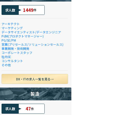
1449
求人数
件
アーキテクト
マーケティング
データサイエンティスト/データエンジニア
PdM(プロダクトマネージャー)
PG/SE/PM
営業(プリセールス/ソリューションセールス)
事業開発・技術開発
コーポレートスタッフ
社内SE
コンサルタント
その他
DX・ITの求人一覧を見る
製造
47
求人数
件