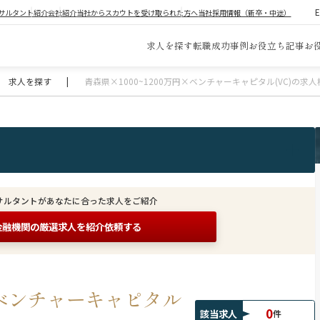
サルタント紹介
会社紹介
当社からスカウトを受け取られた方へ
当社採用情報（新卒・中途）
求人を探す
転職成功事例
お役立ち記事
お
求人を探す
|
青森県×1000~1200万円×ベンチャーキャピタル(VC)の求
サルタントがあなたに合った求人をご紹介
金融機関の
厳選求人を紹介依頼する
円×ベンチャーキャピタル
0
該当求人
件