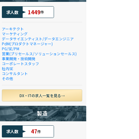
1449
求人数
件
アーキテクト
マーケティング
データサイエンティスト/データエンジニア
PdM(プロダクトマネージャー)
PG/SE/PM
営業(プリセールス/ソリューションセールス)
事業開発・技術開発
コーポレートスタッフ
社内SE
コンサルタント
その他
DX・ITの求人一覧を見る
製造
47
求人数
件