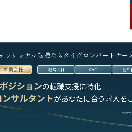
ェッショナル転職なら
タイグロンパートナー
事業会社
経営人材
CxO
社外
ポジション
の転職支援に特化
コンサルタント
が
あなたに合う求人を
※2024年