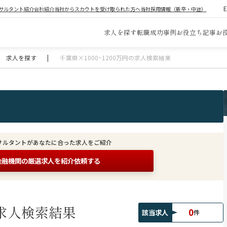
サルタント紹介
会社紹介
当社からスカウトを受け取られた方へ
当社採用情報（新卒・中途）
求人を探す
転職成功事例
お役立ち記事
お
求人を探す
|
千葉県×1000~1200万円の求人検索結果
サルタントがあなたに合った求人をご紹介
金融機関の
厳選求人を紹介依頼する
求人検索結果
0
該当求人
件