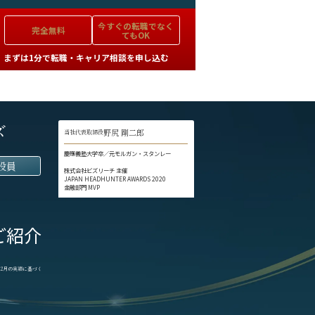
今すぐの
転職でなく
完全無料
てもOK
まずは1分で転職・キャリア相談を申し込む
ズ
野尻 剛二郎
当社代表取締役
慶應義塾大学卒／元モルガン・スタンレー
役員
株式会社ビズリーチ 主催
JAPAN HEADHUNTER AWARDS 2020
金融部門 MVP
ご紹介
1-12月の実績に基づく