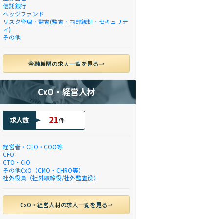
信託銀行
ヘッジファンド
リスク管理・監査(監査・内部統制・セキュリテ
ィ)
その他
金融機関の求人一覧を見る
CxO・経営人材
21
求人数
件
経営者・CEO・COO等
CFO
CTO・CIO
その他CxO（CMO・CHRO等）
社外役員（社外取締役/社外監査役）
CxO・経営人材の求人一覧を見る