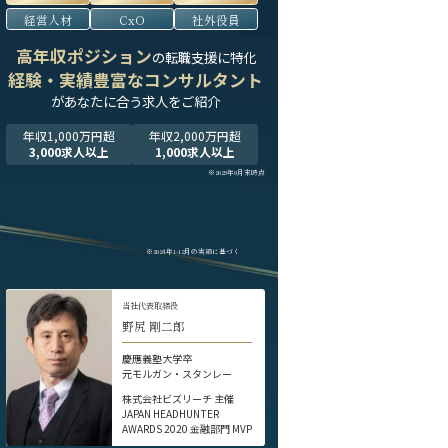
経営人材
CxO
社外役員
高年収ポジション
の転職支援に特化
経験・実績豊富なコンサルタント
が
あなたに合う求人をご紹介
年収1,000万円超
年収2,000万円超
3,000求人以上
1,000求人以上
※2025年9月末時点
※2024年1-12月の実績に基づく
当社代表取締役
野尻 剛二郎
慶應義塾大学卒
元モルガン・スタンレー
株式会社ビズリーチ 主催
JAPAN HEADHUNTER
AWARDS 2020 金融部門 MVP