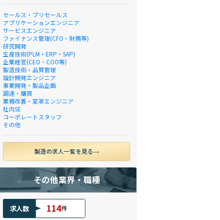
セールス・プリセールス
アプリケーションエンジニア
サービスエンジニア
ファイナンス管理(CFO・財務等)
研究開発
生産技術(PLM・ERP・SAP)
企業経営(CEO・COO等)
製造技術・品質管理
設計開発エンジニア
事業開発・製品企画
調達・購買
業務改善・変革エンジニア
社内SE
コーポレートスタッフ
その他
製造の求人一覧を見る
その他業界・職種
114
求人数
件