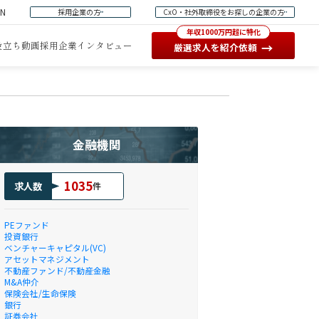
EN
採用企業の方
CxO・社外取締役をお探しの企業の方
年収1000万円超に特化
役立ち動画
採用企業インタビュー
→
厳選求人を紹介依頼
金融機関
1035
求人数
件
PEファンド
投資銀行
ベンチャーキャピタル(VC)
アセットマネジメント
不動産ファンド/不動産金融
M&A仲介
保険会社/生命保険
銀行
証券会社