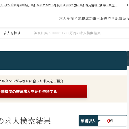
サルタント紹介
会社紹介
当社からスカウトを受け取られた方へ
当社採用情報（新卒・中途）
求人を探す
転職成功事例
お役立ち記事
お
求人を探す
|
神奈川県×1000~1200万円の求人検索結果
サルタントがあなたに合った求人をご紹介
金融機関の
厳選求人を紹介依頼する
の求人検索結果
0
該当求人
件