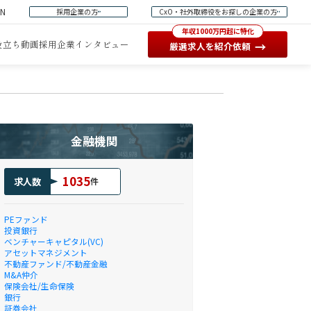
EN
採用企業の方
CxO・社外取締役をお探しの企業の方
年収1000万円超に特化
役立ち動画
採用企業インタビュー
→
厳選求人を紹介依頼
金融機関
1035
求人数
件
PEファンド
投資銀行
ベンチャーキャピタル(VC)
アセットマネジメント
不動産ファンド/不動産金融
M&A仲介
保険会社/生命保険
銀行
証券会社