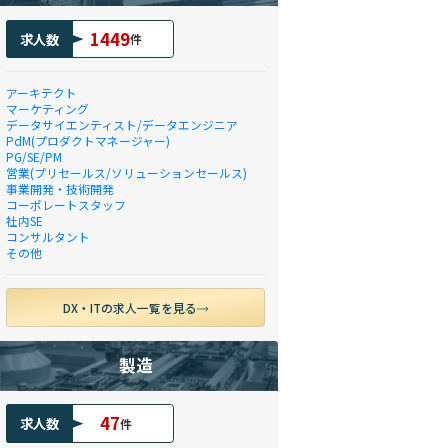
1449
求人数
件
アーキテクト
マーケティング
データサイエンティスト/データエンジニア
PdM(プロダクトマネージャー)
PG/SE/PM
営業(プリセールス/ソリューションセールス)
事業開発・技術開発
コーポレートスタッフ
社内SE
コンサルタント
その他
DX・ITの求人一覧を見る
製造
47
求人数
件