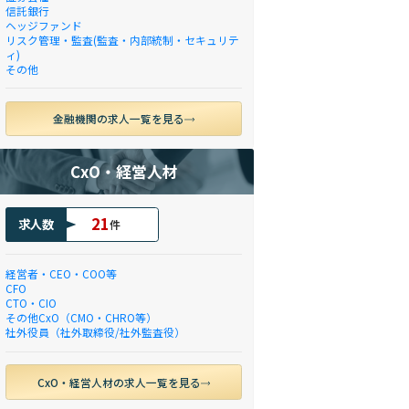
信託銀行
ヘッジファンド
リスク管理・監査(監査・内部統制・セキュリテ
ィ)
その他
金融機関の求人一覧を見る
CxO・経営人材
21
求人数
件
経営者・CEO・COO等
CFO
CTO・CIO
その他CxO（CMO・CHRO等）
社外役員（社外取締役/社外監査役）
CxO・経営人材の求人一覧を見る