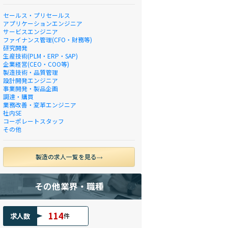
セールス・プリセールス
アプリケーションエンジニア
サービスエンジニア
ファイナンス管理(CFO・財務等)
研究開発
生産技術(PLM・ERP・SAP)
企業経営(CEO・COO等)
製造技術・品質管理
設計開発エンジニア
事業開発・製品企画
調達・購買
業務改善・変革エンジニア
社内SE
コーポレートスタッフ
その他
製造の求人一覧を見る
その他業界・職種
114
求人数
件