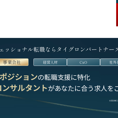
ェッショナル転職なら
タイグロンパートナー
事業会社
経営人材
CxO
社外
ポジション
の転職支援に特化
コンサルタント
が
あなたに合う求人を
※2024年