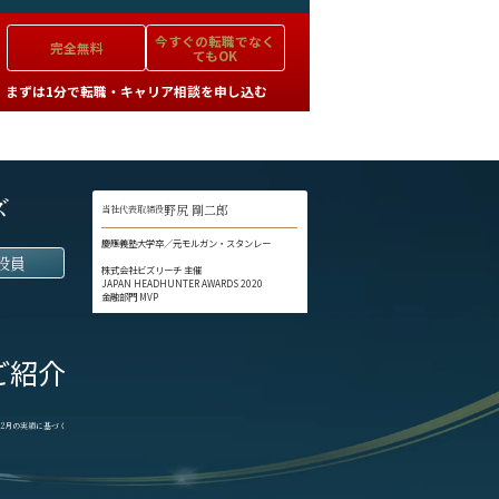
今すぐの
転職でなく
完全無料
てもOK
まずは1分で転職・キャリア相談を申し込む
ズ
野尻 剛二郎
当社代表取締役
慶應義塾大学卒／元モルガン・スタンレー
役員
株式会社ビズリーチ 主催
JAPAN HEADHUNTER AWARDS 2020
金融部門 MVP
ご紹介
1-12月の実績に基づく