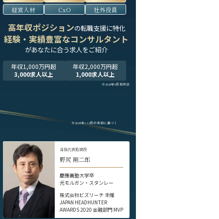
経営人材
CxO
社外役員
高年収ポジション
の転職支援に特化
経験・実績豊富なコンサルタント
が
あなたに合う求人をご紹介
年収1,000万円超
年収2,000万円超
3,000求人以上
1,000求人以上
※2025年9月末時点
※2024年1-12月の実績に基づく
当社代表取締役
野尻 剛二郎
慶應義塾大学卒
元モルガン・スタンレー
株式会社ビズリーチ 主催
JAPAN HEADHUNTER
AWARDS 2020 金融部門 MVP