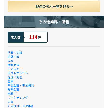
製造の求人一覧を見る
その他業界・職種
114
求人数
件
法務・知財
広報・IR
GRC
情報通信
エネルギー
ポストコンサル
経理・財務
営業
事業企画・事業開発
経営企画
総務
マーケティング
人事
社内SE/IT・DX関連