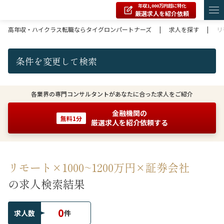
年収1,000万円超に特化
厳選求人を紹介依頼
高年収・ハイクラス転職ならタイグロンパートナーズ
|
求人を探す
|
リ
条件を変更して検索
各業界の専門コンサルタントがあなたに合った求人をご紹介
金融機関の
無料1分
厳選求人を紹介依頼する
リモート×1000~1200万円×証券会社
の求人検索結果
0
求人数
件