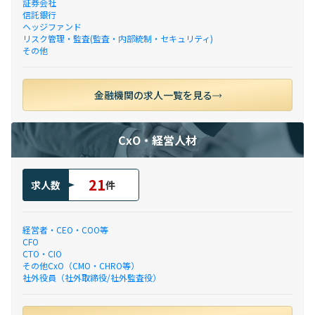
証券会社
信託銀行
ヘッジファンド
リスク管理・監査(監査・内部統制・セキュリティ)
その他
金融機関の求人一覧を見る
CxO・経営人材
21
求人数
件
経営者・CEO・COO等
CFO
CTO・CIO
その他CxO（CMO・CHRO等）
社外役員（社外取締役/社外監査役）