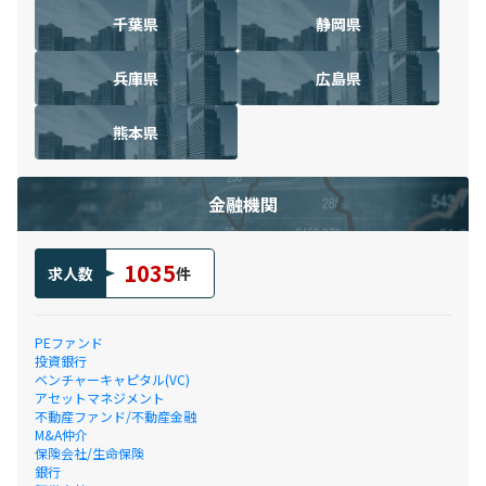
千葉県
静岡県
兵庫県
広島県
熊本県
金融機関
1035
求人数
件
PEファンド
投資銀行
ベンチャーキャピタル(VC)
アセットマネジメント
不動産ファンド/不動産金融
M&A仲介
保険会社/生命保険
銀行