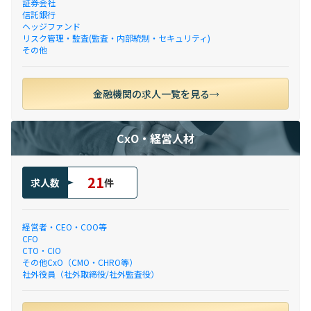
証券会社
信託銀行
ヘッジファンド
リスク管理・監査(監査・内部統制・セキュリティ)
その他
金融機関の求人一覧を見る
CxO・経営人材
21
求人数
件
経営者・CEO・COO等
CFO
CTO・CIO
その他CxO（CMO・CHRO等）
社外役員（社外取締役/社外監査役）