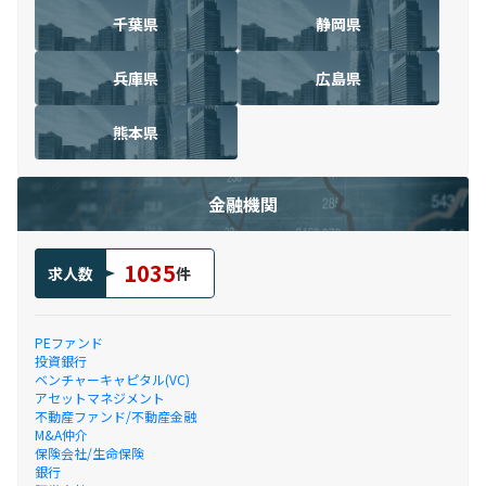
千葉県
静岡県
兵庫県
広島県
熊本県
金融機関
1035
求人数
件
PEファンド
投資銀行
ベンチャーキャピタル(VC)
アセットマネジメント
不動産ファンド/不動産金融
M&A仲介
保険会社/生命保険
銀行