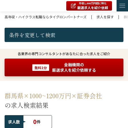
年収1,000万円超に特化
厳選求人を紹介依頼
高年収・ハイクラス転職ならタイグロンパートナーズ
|
求人を探す
|
群
条件を変更して検索
各業界の専門コンサルタントがあなたに合った求人をご紹介
金融機関の
無料1分
厳選求人を紹介依頼する
群馬県×1000~1200万円×証券会社
の求人検索結果
0
求人数
件