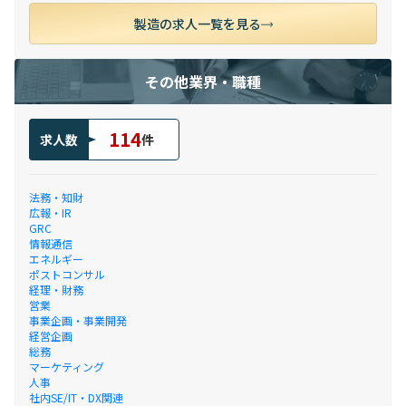
製造の求人一覧を見る
その他業界・職種
114
求人数
件
法務・知財
広報・IR
GRC
情報通信
エネルギー
ポストコンサル
経理・財務
営業
事業企画・事業開発
経営企画
総務
マーケティング
人事
社内SE/IT・DX関連