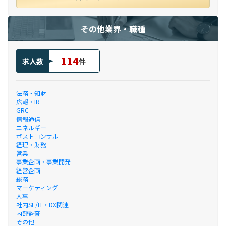
その他業界・職種
114
求人数
件
法務・知財
広報・IR
GRC
情報通信
エネルギー
ポストコンサル
経理・財務
営業
事業企画・事業開発
経営企画
総務
マーケティング
人事
社内SE/IT・DX関連
内部監査
その他