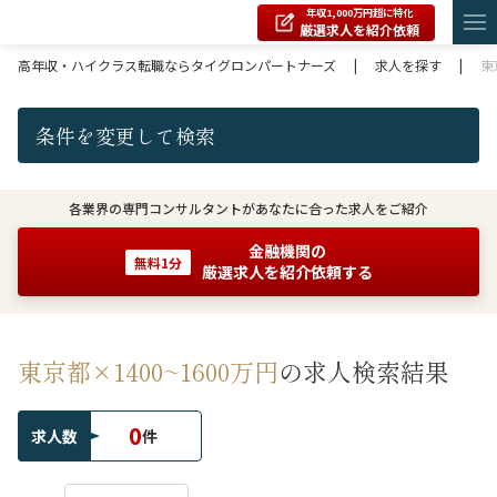
年収1,000万円超に特化
厳選求人を紹介依頼
高年収・ハイクラス転職ならタイグロンパートナーズ
|
求人を探す
|
東
条件を変更して検索
各業界の専門コンサルタントがあなたに合った求人をご紹介
金融機関の
無料1分
厳選求人を紹介依頼する
東京都×1400~1600万円
の求人検索結果
0
求人数
件