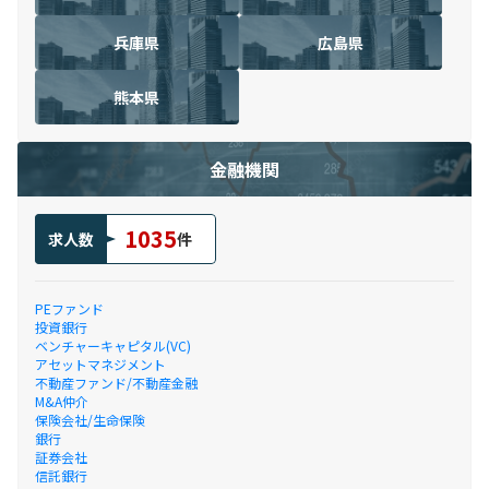
兵庫県
広島県
熊本県
金融機関
1035
求人数
件
PEファンド
投資銀行
ベンチャーキャピタル(VC)
アセットマネジメント
不動産ファンド/不動産金融
M&A仲介
保険会社/生命保険
銀行
証券会社
信託銀行