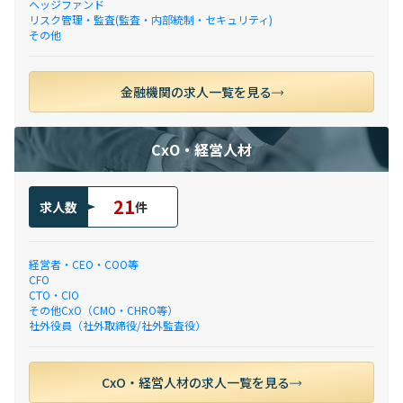
ヘッジファンド
リスク管理・監査(監査・内部統制・セキュリティ)
その他
金融機関の求人一覧を見る
CxO・経営人材
21
求人数
件
経営者・CEO・COO等
CFO
CTO・CIO
その他CxO（CMO・CHRO等）
社外役員（社外取締役/社外監査役）
CxO・経営人材の求人一覧を見る