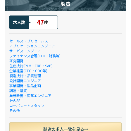
製造
47
求人数
件
セールス・プリセールス
アプリケーションエンジニア
サービスエンジニア
ファイナンス管理(CFO・財務等)
研究開発
生産技術(PLM・ERP・SAP)
企業経営(CEO・COO等)
製造技術・品質管理
設計開発エンジニア
事業開発・製品企画
調達・購買
業務改善・変革エンジニア
社内SE
コーポレートスタッフ
その他
製造の求人一覧を見る