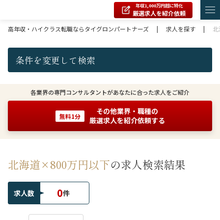
年収1,000万円超に特化
厳選求人を紹介依頼
高年収・ハイクラス転職ならタイグロンパートナーズ
|
求人を探す
|
北
条件を変更して検索
各業界の専門コンサルタントがあなたに合った求人をご紹介
その他業界・職種の
無料1分
厳選求人を紹介依頼する
北海道×800万円以下
の求人検索結果
0
求人数
件