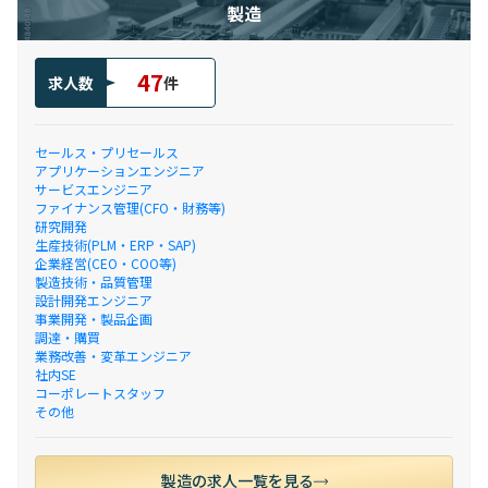
製造
47
求人数
件
セールス・プリセールス
アプリケーションエンジニア
サービスエンジニア
ファイナンス管理(CFO・財務等)
研究開発
生産技術(PLM・ERP・SAP)
企業経営(CEO・COO等)
製造技術・品質管理
設計開発エンジニア
事業開発・製品企画
調達・購買
業務改善・変革エンジニア
社内SE
コーポレートスタッフ
その他
製造の求人一覧を見る