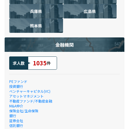
兵庫県
広島県
熊本県
金融機関
1035
求人数
件
PEファンド
投資銀行
ベンチャーキャピタル(VC)
アセットマネジメント
不動産ファンド/不動産金融
M&A仲介
保険会社/生命保険
銀行
証券会社
信託銀行