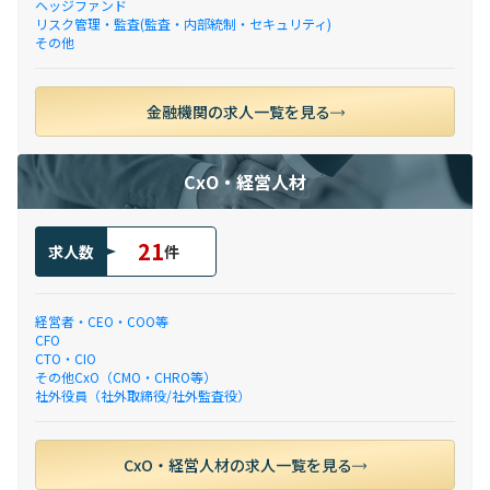
ヘッジファンド
リスク管理・監査(監査・内部統制・セキュリティ)
その他
金融機関の求人一覧を見る
CxO・経営人材
21
求人数
件
経営者・CEO・COO等
CFO
CTO・CIO
その他CxO（CMO・CHRO等）
社外役員（社外取締役/社外監査役）
CxO・経営人材の求人一覧を見る