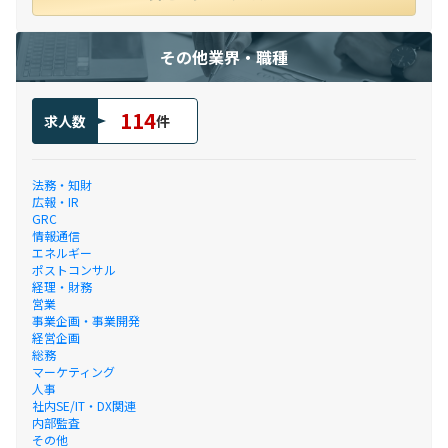
その他業界・職種
114
求人数
件
法務・知財
広報・IR
GRC
情報通信
エネルギー
ポストコンサル
経理・財務
営業
事業企画・事業開発
経営企画
総務
マーケティング
人事
社内SE/IT・DX関連
内部監査
その他