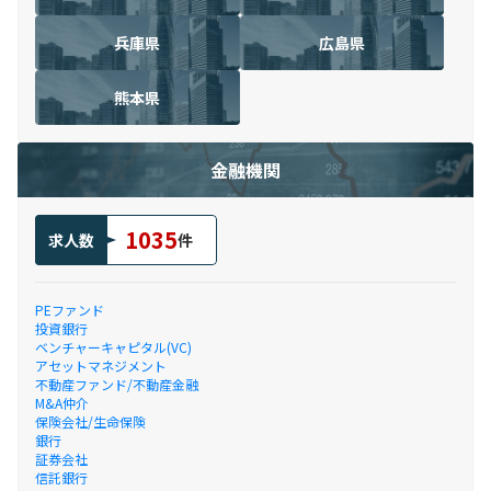
兵庫県
広島県
熊本県
金融機関
1035
求人数
件
PEファンド
投資銀行
ベンチャーキャピタル(VC)
アセットマネジメント
不動産ファンド/不動産金融
M&A仲介
保険会社/生命保険
銀行
証券会社
信託銀行