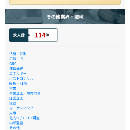
その他業界・職種
114
求人数
件
法務・知財
広報・IR
GRC
情報通信
エネルギー
ポストコンサル
経理・財務
営業
事業企画・事業開発
経営企画
総務
マーケティング
人事
社内SE/IT・DX関連
内部監査
その他