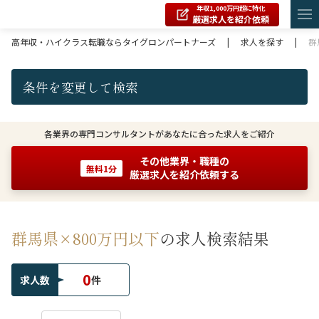
年収1,000万円超に特化
厳選求人を紹介依頼
高年収・ハイクラス転職ならタイグロンパートナーズ
|
求人を探す
|
群
条件を変更して検索
各業界の専門コンサルタントがあなたに合った求人をご紹介
その他業界・職種の
無料1分
厳選求人を紹介依頼する
群馬県×800万円以下
の求人検索結果
0
求人数
件