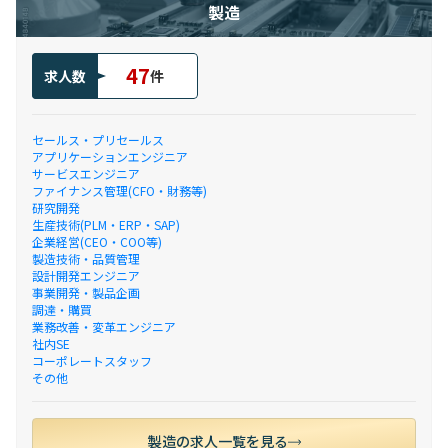
製造
47
求人数
件
セールス・プリセールス
アプリケーションエンジニア
サービスエンジニア
ファイナンス管理(CFO・財務等)
研究開発
生産技術(PLM・ERP・SAP)
企業経営(CEO・COO等)
製造技術・品質管理
設計開発エンジニア
事業開発・製品企画
調達・購買
業務改善・変革エンジニア
社内SE
コーポレートスタッフ
その他
製造の求人一覧を見る