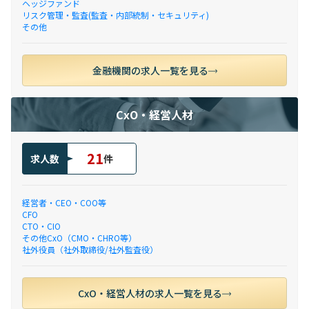
ヘッジファンド
リスク管理・監査(監査・内部統制・セキュリティ)
その他
金融機関の求人一覧を見る
CxO・経営人材
21
求人数
件
経営者・CEO・COO等
CFO
CTO・CIO
その他CxO（CMO・CHRO等）
社外役員（社外取締役/社外監査役）
CxO・経営人材の求人一覧を見る