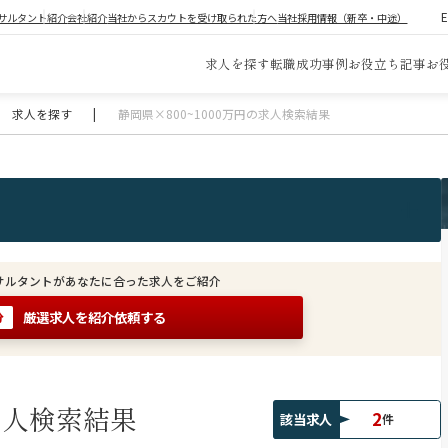
サルタント紹介
会社紹介
当社からスカウトを受け取られた方へ
当社採用情報（新卒・中途）
求人を探す
転職成功事例
お役立ち記事
お
求人を探す
|
静岡県×800~1000万円の求人検索結果
サルタントがあなたに合った求人をご紹介
厳選求人を紹介依頼する
分
求人検索結果
2
該当求人
件