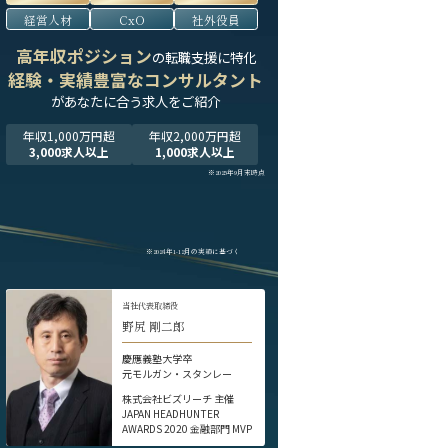
経営人材
CxO
社外役員
高年収ポジション
の転職支援に特化
経験・実績豊富なコンサルタント
が
あなたに合う求人をご紹介
年収1,000万円超
年収2,000万円超
3,000求人以上
1,000求人以上
※2025年9月末時点
※2024年1-12月の実績に基づく
当社代表取締役
野尻 剛二郎
慶應義塾大学卒
元モルガン・スタンレー
株式会社ビズリーチ 主催
JAPAN HEADHUNTER
AWARDS 2020 金融部門 MVP