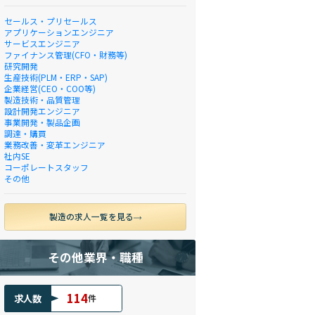
セールス・プリセールス
アプリケーションエンジニア
サービスエンジニア
ファイナンス管理(CFO・財務等)
研究開発
生産技術(PLM・ERP・SAP)
企業経営(CEO・COO等)
製造技術・品質管理
設計開発エンジニア
事業開発・製品企画
調達・購買
業務改善・変革エンジニア
社内SE
コーポレートスタッフ
その他
製造の求人一覧を見る
その他業界・職種
114
求人数
件