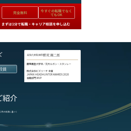
今すぐの
転職でなく
完全無料
てもOK
まずは1分で転職・キャリア相談を申し込む
ズ
野尻 剛二郎
当社代表取締役
慶應義塾大学卒／元モルガン・スタンレー
役員
株式会社ビズリーチ 主催
JAPAN HEADHUNTER AWARDS 2020
金融部門 MVP
ご紹介
1-12月の実績に基づく