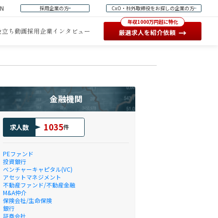
EN
採用企業の方
CxO・社外取締役をお探しの企業の方
年収1000万円超に特化
役立ち動画
採用企業インタビュー
→
厳選求人を紹介依頼
金融機関
1035
求人数
件
PEファンド
投資銀行
ベンチャーキャピタル(VC)
アセットマネジメント
不動産ファンド/不動産金融
M&A仲介
保険会社/生命保険
銀行
証券会社