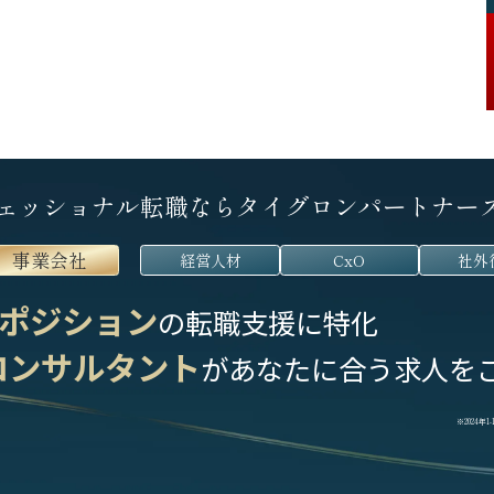
ェッショナル転職なら
タイグロンパートナー
事業会社
経営人材
CxO
社外
ポジション
の転職支援に特化
コンサルタント
が
あなたに合う求人を
※2024年