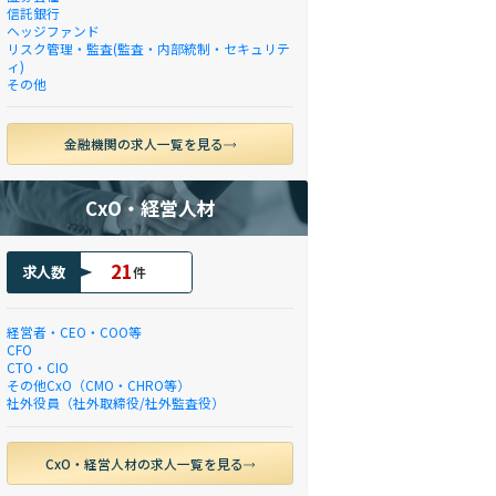
信託銀行
ヘッジファンド
リスク管理・監査(監査・内部統制・セキュリテ
ィ)
その他
金融機関の求人一覧を見る
CxO・経営人材
21
求人数
件
経営者・CEO・COO等
CFO
CTO・CIO
その他CxO（CMO・CHRO等）
社外役員（社外取締役/社外監査役）
CxO・経営人材の求人一覧を見る