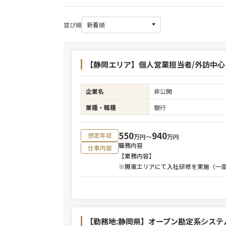
並び順
【静岡エリア】個人営業担当者/外訪中
企業名
非公開
業種・職種
銀行
550
940
想定年収
万円〜
万円
職務内容
仕事内容
【業務内容】
※関東エリアにて入社研修を実施（一
【勤務地:静岡県】オープン勘定系シス