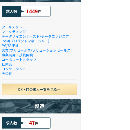
1449
求人数
件
アーキテクト
マーケティング
データサイエンティスト/データエンジニア
PdM(プロダクトマネージャー)
PG/SE/PM
営業(プリセールス/ソリューションセールス)
事業開発・技術開発
コーポレートスタッフ
社内SE
コンサルタント
その他
DX・ITの求人一覧を見る
製造
47
求人数
件