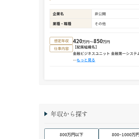
企業名
非公開
業種・職種
その他
420
850
想定年収
万円〜
万円
【配属組織名】
仕事内容
金融ビジネスユニット 金融第一シス
⋯
もっと見る
年収から探す
800万円以下
800~1000万