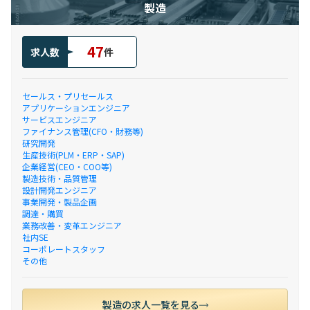
製造
47
求人数
件
セールス・プリセールス
アプリケーションエンジニア
サービスエンジニア
ファイナンス管理(CFO・財務等)
研究開発
生産技術(PLM・ERP・SAP)
企業経営(CEO・COO等)
製造技術・品質管理
設計開発エンジニア
事業開発・製品企画
調達・購買
業務改善・変革エンジニア
社内SE
コーポレートスタッフ
その他
製造の求人一覧を見る