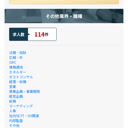
その他業界・職種
114
求人数
件
法務・知財
広報・IR
GRC
情報通信
エネルギー
ポストコンサル
経理・財務
営業
事業企画・事業開発
経営企画
総務
マーケティング
人事
社内SE/IT・DX関連
内部監査
その他