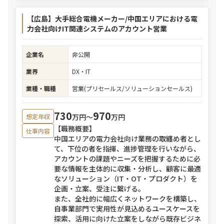
【広島】大手総合電機メーカー/中国エリアにおける電
力会社向けIT関連システムのアカウント営業
企業名
非公開
業界
DX・IT
業種・職種
営業(プリセールス/ソリューションセールス)
730
970
万円〜
万円
想定年収
【職務概要】
仕事内容
中国エリアの電力会社向け業務の取纏め者とし
て、下位の者を指揮、進捗管理を行いながら、
アカウントの課題やニーズを把握するために必
要な情報を主体的に収集・分析し、顧客に最適
なソリューション（IT・OT・プロダクト）を
企画・立案、受注に繋げる。
また、全社的に幅広くネットワークを構築し、
自事業部門で実用性が見込めるユースケースを
探索、活用に向けた立案をしながら既存ビジネ