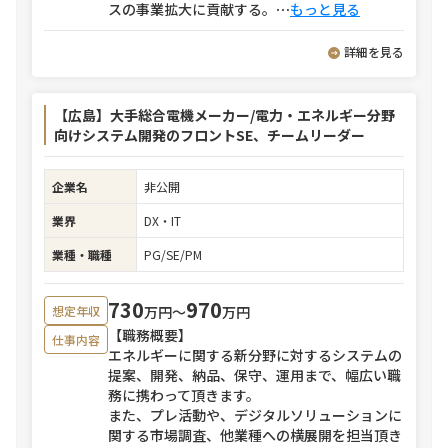
スの事業拡大に貢献する。
⋯
もっと見る
詳細を見る
【広島】大手総合電機メーカー/電力・エネルギー分野
向けシステム開発のフロントSE、チームリーダー
企業名
非公開
業界
DX・IT
業種・職種
PG/SE/PM
730
970
万円〜
万円
想定年収
【職務概要】
仕事内容
エネルギーに関する新分野に対するシステムの
提案、開発、納品、保守、運用まで、幅広い職
務に携わって頂きます。
また、プレ活動や、デジタルソリューションに
関する市場調査、他業種への横展開を担当頂き