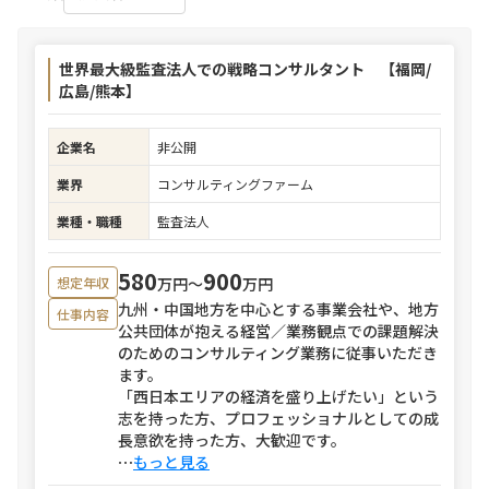
世界最大級監査法人での戦略コンサルタント 【福岡/
広島/熊本】
企業名
非公開
業界
コンサルティングファーム
業種・職種
監査法人
580
900
万円〜
万円
想定年収
九州・中国地方を中心とする事業会社や、地方
仕事内容
公共団体が抱える経営／業務観点での課題解決
のためのコンサルティング業務に従事いただき
ます。
「西日本エリアの経済を盛り上げたい」という
志を持った方、プロフェッショナルとしての成
長意欲を持った方、大歓迎です。
⋯
もっと見る