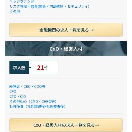
ヘッジファンド
リスク管理・監査(監査・内部統制・セキュリティ)
その他
金融機関の求人一覧を見る
CxO・経営人材
21
求人数
件
経営者・CEO・COO等
CFO
CTO・CIO
その他CxO（CMO・CHRO等）
社外役員（社外取締役/社外監査役）
CxO・経営人材の求人一覧を見る