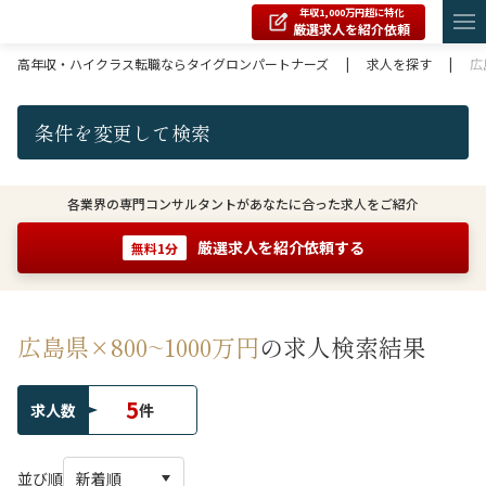
年収1,000万円超に特化
厳選求人を紹介依頼
高年収・ハイクラス転職ならタイグロンパートナーズ
|
求人を探す
|
広
条件を変更して検索
各業界の専門コンサルタントがあなたに合った求人をご紹介
厳選求人を紹介依頼する
無料1分
広島県×800~1000万円
の求人検索結果
5
求人数
件
並び順