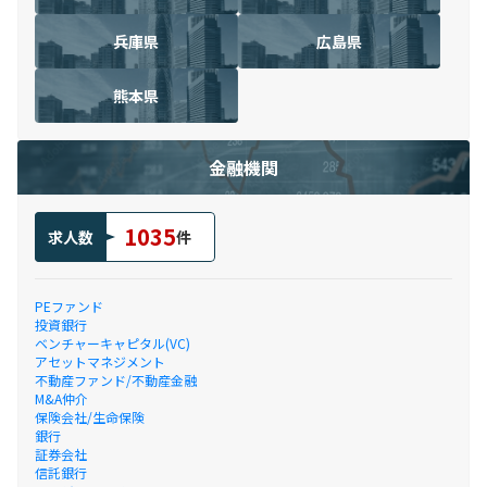
兵庫県
広島県
熊本県
金融機関
1035
求人数
件
PEファンド
投資銀行
ベンチャーキャピタル(VC)
アセットマネジメント
不動産ファンド/不動産金融
M&A仲介
保険会社/生命保険
銀行
証券会社
信託銀行