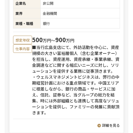
企業名
非公開
業界
金融機関
業種・職種
銀行
500
900
万円〜
万円
想定年収
■当行広島支店にて、外訪活動を中心に、資産
仕事内容
規模の大きい富裕層個人（含む企業オーナー）
を担当し、資産運用、資産承継・事業承継、資
金調達などに関する幅広いニーズに対し、ソリ
ューションを提供する業務に従事頂きます。
・ウェルスマネジメントビジネスは、弊行の中
期経営計画における重点領域です。中国エリア
に根差しながら、銀行の商品・サービスに加
え、信託、証券など、当グループの総力を結
集、時には外部組織とも連携して高度なソリュ
ーションを提供し、ファミリーの発展に貢献頂
きます。
詳細を見る