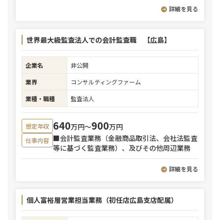
詳細を見る
世界最大級監査法人での会計監査職 【広島】
企業名
非公開
業界
コンサルティングファーム
業種・職種
監査法人
640
900
万円〜
万円
想定年収
■会計監査業務（金融商品取引法、会社法監査
仕事内容
等に基づく監査業務）、及びその他周辺業務
詳細を見る
個人富裕層営業担当業務（初任店広島支店配属）