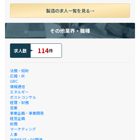
製造の求人一覧を見る
その他業界・職種
114
求人数
件
法務・知財
広報・IR
GRC
情報通信
エネルギー
ポストコンサル
経理・財務
営業
事業企画・事業開発
経営企画
総務
マーケティング
人事
社内SE/IT・DX関連