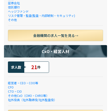
証券会社
信託銀行
ヘッジファンド
リスク管理・監査(監査・内部統制・セキュリティ)
その他
金融機関の求人一覧を見る
CxO・経営人材
21
求人数
件
経営者・CEO・COO等
CFO
CTO・CIO
その他CxO（CMO・CHRO等）
社外役員（社外取締役/社外監査役）