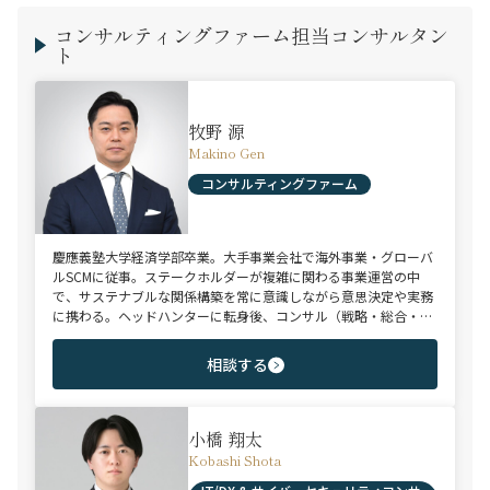
コンサルティングファーム担当コンサルタン
ト
牧野 源
Makino Gen
コンサルティングファーム
慶應義塾大学経済学部卒業。大手事業会社で海外事業・グローバ
ルSCMに従事。ステークホルダーが複雑に関わる事業運営の中
で、サステナブルな関係構築を常に意識しながら意思決定や実務
に携わる。ヘッドハンターに転身後、コンサル（戦略・総合・
FAS）、総合商社、投資銀行、大手事業会社を始めとする幅広い
領域で、若手～エグゼクティブまでご支援実績多数。
相談する
小橋 翔太
Kobashi Shota