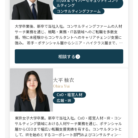
IT/DX & サイバーセキュリティコンサ
ルティング
コンサルティングファーム
大学卒業後、新卒で当社入社。コンサルティングファームの人材
サーチ業務を通じ、戦略・業務・IT各領域へのご転職を多数支
援。特に未経験からコンサルタントへのキャリアチェンジ支援に
強み。 若手・ポテンシャル層からシニア・ハイクラス層まで、候
補者様のご志向と市場動向を踏まえ最適なキャリアをご提案させ
ていただきます。
相談する
大平 柚衣
Ohira Yui
CxO・経営人材
広報・IR
東京女子大学卒業。新卒で当社入社。CxO・経営人材・IR・コン
サルティング領域における人材サーチ業務を通じ、ポテンシャル
層からCEOまで幅広い転職支援実績を有する。コンサルタントと
して、IRを始めとするコーポレート部門およびコンサルティング