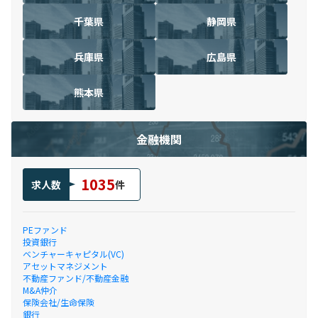
千葉県
静岡県
兵庫県
広島県
熊本県
金融機関
1035
求人数
件
PEファンド
投資銀行
ベンチャーキャピタル(VC)
アセットマネジメント
不動産ファンド/不動産金融
M&A仲介
保険会社/生命保険
銀行