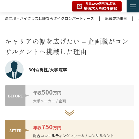
年収1,000万円超に特化
厳選求人を紹介依頼
高年収・ハイクラス転職ならタイグロンパートナーズ
|
転職成功事例
|
キャリアの幅を広げたい – 企画職がコン
サルタントへ挑戦した理由
30代/男性/大学院卒
500
年収
万円
BEFORE
大手メーカー / 企画
750
年収
万円
AFTER
総合コンサルティングファーム / コンサルタント