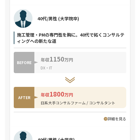
40代/男性
(大学院卒)
施工管理・PMの専門性を胸に。40代で拓くコンサルテ
ィングへの新たな道
1150
年収
万円
BEFORE
DX・IT
1800
年収
万円
AFTER
日系大手コンサルファーム / コンサルタント
詳細を見る
40代/男性
(大学卒)