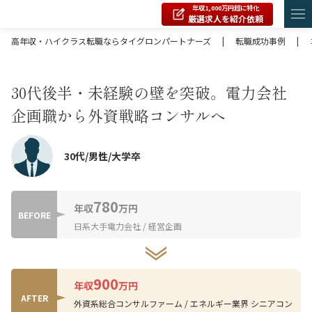
年収1,000万円超に特化
厳選求人を紹介依頼
高年収・ハイクラス転職ならタイグロンパートナーズ
|
転職成功事例
|
30代後半・未経験の壁を突破。電力会社
企画職から外資戦略コンサルへ
30代/男性/大学卒
780
年収
万円
BEFORE
日系大手電力会社 / 経営企画
900
年収
万円
AFTER
外資系総合コンサルファーム / エネルギー業界 シニアコン