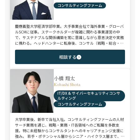
コンサルティングファーム
慶應義塾大学経済学部卒業。大手事業会社で海外事業・グローバ
ルSCMに従事。ステークホルダーが複雑に関わる事業運営の中
で、サステナブルな関係構築を常に意識しながら意思決定や実務
に携わる。ヘッドハンターに転身後、コンサル（戦略・総合・
FAS）、総合商社、投資銀行、大手事業会社を始めとする幅広い
領域で、若手～エグゼクティブまでご支援実績多数。
相談する
小橋 翔太
Kobashi Shota
IT/DX & サイバーセキュリティコンサ
ルティング
コンサルティングファーム
大学卒業後、新卒で当社入社。コンサルティングファームの人材
サーチ業務を通じ、戦略・業務・IT各領域へのご転職を多数支
援。特に未経験からコンサルタントへのキャリアチェンジ支援に
強み。 若手・ポテンシャル層からシニア・ハイクラス層まで、候