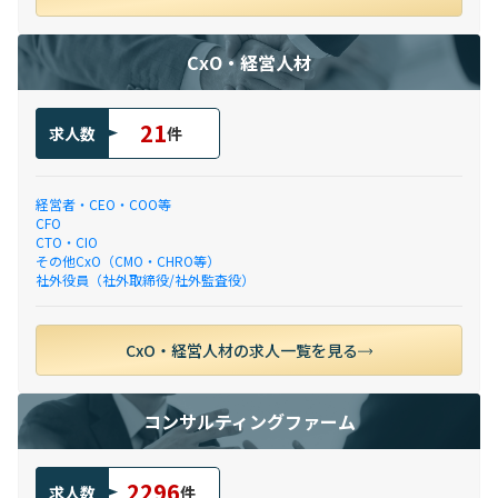
CxO・経営人材
21
求人数
件
経営者・CEO・COO等
CFO
CTO・CIO
その他CxO（CMO・CHRO等）
社外役員（社外取締役/社外監査役）
CxO・経営人材の求人一覧を見る
コンサルティングファーム
2296
求人数
件