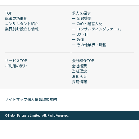
TOP
求人を探す
転職成功事例
ー 金融機関
コンサルタント紹介
ー CxO・経営人材
業界別お役立ち情報
ー コンサルティングファーム
ー DX・IT
ー 製造
ー その他業界・職種
サービスTOP
会社紹介TOP
ご利用の流れ
会社概要
当社理念
お知らせ
採用情報
サイトマップ
個人情報取扱規約
©︎Tiglon Partners Limited. All. Right Reserved.