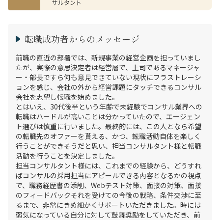
サルタント
転職成功者からのメッセージ
前職の直近の部署では、新規事業の経営企画を担っていまし
たが、実際の意思決定者は経営層で、上司であるマネージャ
ー・部長ですら何も意見できていない現状にフラストレーシ
ョンを感じ、会社の外から経営課題にタッチできるコンサル
会社を志望し転職を始めました。

とはいえ、30代後半という年齢で未経験でコンサル業界への
転職はハードルが高いことは分かっていたので、エージェン
ト選びは慎重に行いました。最終的には、この人となら希望
の転職先のオファーを貰える、かつ、転職活動自体を楽しく
行うことができそうだと思い、担当コンサルタント様と転職
活動を行うことを決定しました。

担当コンサルタント様には、これまでの経験から、どうすれ
ばコンサルの採用担当にアピールできる内容となるかの視点
で、職務経歴書の添削、Webテスト対策、面接の対策、面接
のフィードバックそれを受けての今後の戦略、条件交渉に至
るまで、非常にきめ細かくサポートいただきました。時には
弱気になっている自分に対して鼓舞奨励をしていただき、前