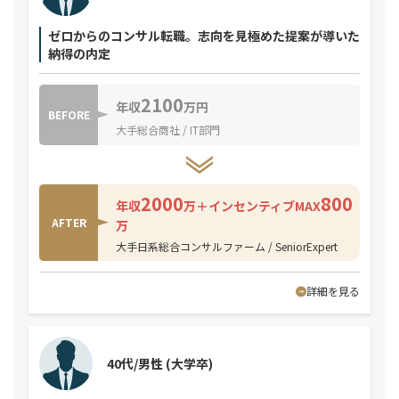
ゼロからのコンサル転職。志向を見極めた提案が導いた
納得の内定
2100
年収
万円
BEFORE
大手総合商社 / IT部門
2000
800
年収
万＋インセンティブMAX
AFTER
万
大手日系総合コンサルファーム / SeniorExpert
詳細を見る
40代/男性
(大学卒)