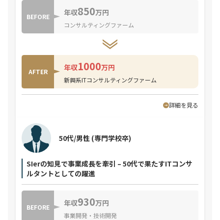
850
年収
万円
BEFORE
コンサルティングファーム
1000
年収
万円
AFTER
新興系ITコンサルティングファーム
詳細を見る
50代/男性
(専門学校卒)
SIerの知見で事業成長を牽引 – 50代で果たすITコンサ
ルタントとしての躍進
930
年収
万円
BEFORE
事業開発・技術開発