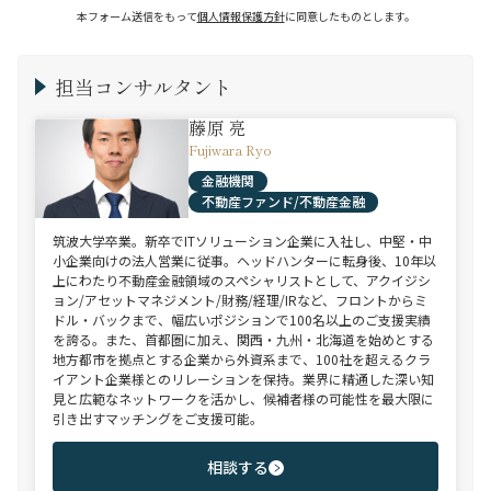
本フォーム送信をもって
個人情報保護方針
に同意したものとします。
担当コンサルタント
藤原 亮
Fujiwara Ryo
金融機関
不動産ファンド/不動産金融
筑波大学卒業。新卒でITソリューション企業に入社し、中堅・中
小企業向けの法人営業に従事。ヘッドハンターに転身後、10年以
上にわたり不動産金融領域のスペシャリストとして、アクイジシ
ョン/アセットマネジメント/財務/経理/IRなど、フロントからミ
ドル・バックまで、幅広いポジションで100名以上のご支援実績
を誇る。また、首都圏に加え、関西・九州・北海道を始めとする
地方都市を拠点とする企業から外資系まで、100社を超えるクラ
イアント企業様とのリレーションを保持。業界に精通した深い知
見と広範なネットワークを活かし、候補者様の可能性を最大限に
引き出すマッチングをご支援可能。
相談する