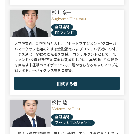
杉山 豪一
Sugiyama Hidekazu
金融機関
PEファンド
大学卒業後、新卒で当社入社。アセットマネジメント/グローバ
ルマーケッツを始めとする金融領域およびコンサル領域の人材サ
ーチを通じ、多数のご転職を支援。 コンサルタントとして、PE
ファンド/投資銀行/不動産金融領域を中心に、異業種からの転身
を目指す未経験のハイポテンシャル層やさらなるキャリアップを
狙うミドル～ハイクラス層をご支援。
相談する
松村 陸
Matsumura Riku
金融機関
アセットマネジメント
上智大学経済学部卒業。三井住友銀行、アクサ生命保険会社でコ