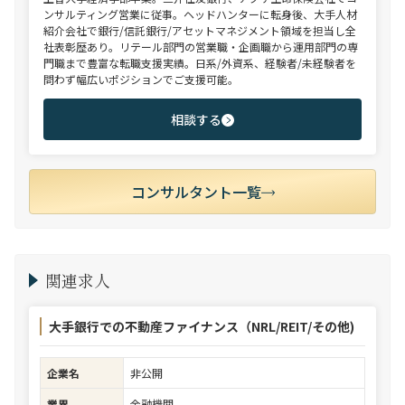
ンサルティング営業に従事。ヘッドハンターに転身後、大手人材
紹介会社で銀行/信託銀行/アセットマネジメント領域を担当し全
社表彰歴あり。リテール部門の営業職・企画職から運用部門の専
門職まで豊富な転職支援実績。日系/外資系、経験者/未経験者を
問わず幅広いポジションでご支援可能。
相談する
コンサルタント一覧
関連求人
大手銀行での不動産ファイナンス（NRL/REIT/その他)
企業名
非公開
業界
金融機関