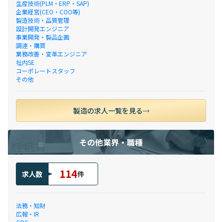
生産技術(PLM・ERP・SAP)
企業経営(CEO・COO等)
製造技術・品質管理
設計開発エンジニア
事業開発・製品企画
調達・購買
業務改善・変革エンジニア
社内SE
コーポレートスタッフ
その他
製造の求人一覧を見る
その他業界・職種
114
求人数
件
法務・知財
広報・IR