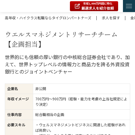
年収1,000万円超に特化
厳選求人を紹介依頼
高年収・ハイクラス転職ならタイグロンパートナーズ
|
求人を探す
|
金
ウエルスマネジメントリサーチチーム
【企画担当】
世界的にも信頼の厚い銀行の中核総合証券会社であり、加
えて、世界トップレベルの情報力と商品力を誇る外資投資
銀行とのジョイントベンチャー
企業名
非公開
年収イメージ
700万円〜900万円（経験・能力を考慮の上当社規定によ
り決定）
仕事内容
総合職相当の企画
必要スキル
・ウェルスマネジメントビジネスに関連した経験があれ
ば尚良い。