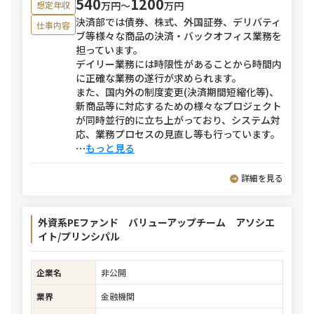
540
1200
万円〜
万円
想定年収
決済部では債券、株式、外国証券、デリバティ
仕事内容
ブ等様々な商品の決済・バックオフィス業務を
担っています。
デイリー業務には時限性があることから時間内
に正確な業務の遂行が求められます。
また、国内外の制度変更(決済期間短縮化等)、
新商品等に対応するための様々なプロジェクト
が同時並行的に立ち上がっており、システム対
応、業務プロセスの見直し等も行っています。
⋯
もっと見る
詳細を見る
外資系PEファンド バリューアップチーム アソシエ
イト/プリンシパル
企業名
非公開
業界
金融機関