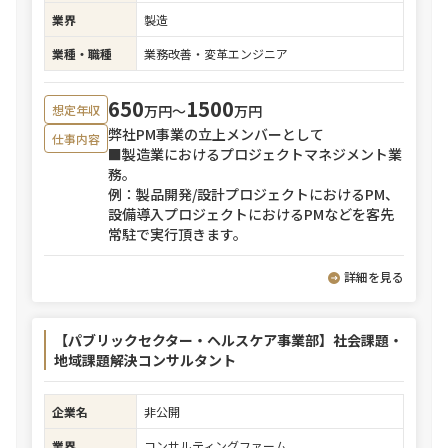
業界
製造
業種・職種
業務改善・変革エンジニア
650
1500
万円〜
万円
想定年収
弊社PM事業の立上メンバーとして
仕事内容
■製造業におけるプロジェクトマネジメント業
務。
例：製品開発/設計プロジェクトにおけるPM、
設備導入プロジェクトにおけるPMなどを客先
常駐で実行頂きます。
詳細を見る
【パブリックセクター・ヘルスケア事業部】社会課題・
地域課題解決コンサルタント
企業名
非公開
業界
コンサルティングファーム