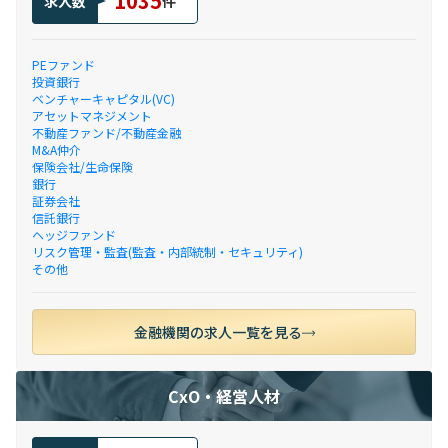
1035
求人数
件
PEファンド
投資銀行
ベンチャーキャピタル(VC)
アセットマネジメント
不動産ファンド/不動産金融
M&A仲介
保険会社/生命保険
銀行
証券会社
信託銀行
ヘッジファンド
リスク管理・監査(監査・内部統制・セキュリティ)
その他
金融機関の求人一覧を見る
CxO・経営人材