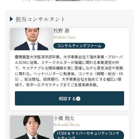
担当コンサルタント
牧野 源
Makino Gen
コンサルティングファーム
慶應義塾大学経済学部卒業。大手事業会社で海外事業・グローバ
ルSCMに従事。ステークホルダーが複雑に関わる事業運営の中
で、サステナブルな関係構築を常に意識しながら意思決定や実務
に携わる。ヘッドハンターに転身後、コンサル（戦略・総合・FA
S）、総合商社、投資銀行、大手事業会社を始めとする幅広い領
域で、若手～エグゼクティブまでご支援実績多数。
相談する
小橋 翔太
Kobashi Shota
IT/DX & サイバーセキュリティコンサ
ルティング