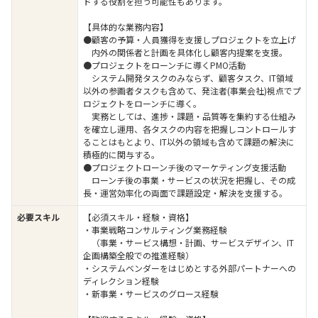
ドする役割を担う可能性もあります。
【具体的な業務内容】
●顧客の予算・人員獲得を支援しプロジェクトを立上げ
内外の関係者と計画を具体化し顧客内提案を支援。
●プロジェクトをローンチに導くPMO活動
システム開発タスクのみならず、顧客タスク、IT領域
以外の参画者タスクも含めて、発注者(事業会社)視点でプ
ロジェクトをローンチに導く。
実務としては、進捗・課題・品質等を集約する仕組み
を確立し運用、各タスクの内容を把握しコントロールす
ることはもとより、IT以外の領域も含めて課題の解決に
積極的に関与する。
●プロジェクトローンチ後のマーケティング支援活動
ローンチ後の事業・サービスの状況を把握し、その成
長・運営効率化の両面で課題設定・解決を支援する。
必要スキル
【必須スキル・経験・資格】
・事業戦略コンサルティング業務経験
（事業・サービス構想・計画、サービスデザイン、IT
企画構築全般での推進経験）
・システムベンダーをはじめとする外部パートナーへの
ディレクション経験
・新事業・サービスのグロース経験