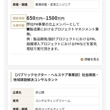
業種・職種
業務改善・変革エンジニア
650
1500
万円〜
万円
想定年収
弊社PM事業の立上メンバーとして
仕事内容
■製造業におけるプロジェクトマネジメント業
務。
例：製品開発/設計プロジェクトにおけるPM、
設備導入プロジェクトにおけるPMなどを客先
常駐で実行頂きます。
詳細を見る
【パブリックセクター・ヘルスケア事業部】社会課題・
地域課題解決コンサルタント
企業名
非公開
業界
コンサルティングファーム
業種・職種
総合コンサルティング