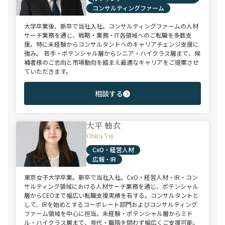
コンサルティングファーム
大学卒業後、新卒で当社入社。コンサルティングファームの人材
サーチ業務を通じ、戦略・業務・IT各領域へのご転職を多数支
援。特に未経験からコンサルタントへのキャリアチェンジ支援に
強み。 若手・ポテンシャル層からシニア・ハイクラス層まで、候
補者様のご志向と市場動向を踏まえ最適なキャリアをご提案させ
ていただきます。
相談する
大平 柚衣
Ohira Yui
CxO・経営人材
広報・IR
東京女子大学卒業。新卒で当社入社。CxO・経営人材・IR・コン
サルティング領域における人材サーチ業務を通じ、ポテンシャル
層からCEOまで幅広い転職支援実績を有する。コンサルタントと
して、IRを始めとするコーポレート部門およびコンサルティング
ファーム領域を中心に担当。未経験・ポテンシャル層からミド
ル・ハイクラス層まで、年代・職階を問わず幅広くご支援可能。