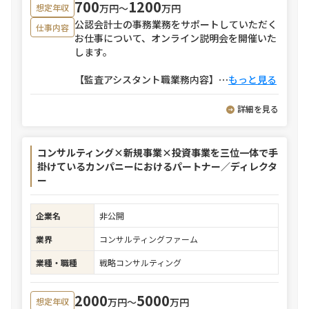
700
1200
万円〜
万円
想定年収
公認会計士の事務業務をサポートしていただく
仕事内容
お仕事について、オンライン説明会を開催いた
します。
【監査アシスタント職業務内容】
⋯
もっと見る
詳細を見る
コンサルティング×新規事業×投資事業を三位一体で手
掛けているカンパニーにおけるパートナー／ディレクタ
ー
企業名
非公開
業界
コンサルティングファーム
業種・職種
戦略コンサルティング
2000
5000
万円〜
万円
想定年収