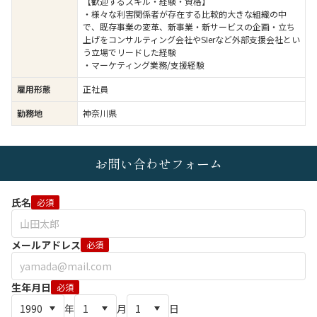
【歓迎するスキル・経験・資格】
・様々な利害関係者が存在する比較的大きな組織の中
で、既存事業の変革、新事業・新サービスの企画・立ち
上げをコンサルティング会社やSIerなど外部支援会社とい
う立場でリードした経験
・マーケティング業務/支援経験
雇用形態
正社員
勤務地
神奈川県
お問い合わせフォーム
氏名
必須
メールアドレス
必須
生年月日
必須
年
月
日