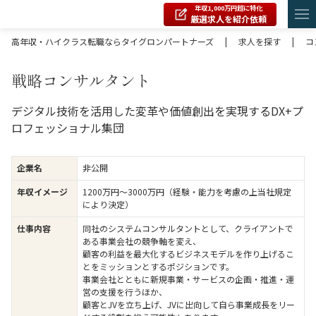
年収1,000万円超に特化
厳選求人を紹介依頼
高年収・ハイクラス転職ならタイグロンパートナーズ
|
求人を探す
|
コ
戦略コンサルタント
デジタル技術を活用した変革や価値創出を実現するDX+プ
ロフェッショナル集団
企業名
非公開
年収イメージ
1200万円〜3000万円（経験・能力を考慮の上当社規定
により決定）
仕事内容
同社のシステムコンサルタントとして、クライアントで
ある事業会社の競争軸を変え、
顧客の利益を最大化するビジネスモデルを作り上げるこ
とをミッションとするポジションです。
事業会社とともに新規事業・サービスの企画・推進・運
営の支援を行うほか、
顧客とJVを立ち上げ、JVに出向して自ら事業成長をリー