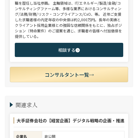
職を歴任し当社参画。 主軸領域は、IT/エネルギー/製造/金融/コ
ンサルティングファーム等、多様な業界におけるコンサルティン
グ/法務/財務/リスク・コンプライアンス/CxO、等。 近年ご支援
した求職者様の内定年収の中央値は約2,000万円。長年の実績と
クライアント採用企業様との強固な信頼関係をもとに、独占ポジ
ション（特命案件）のご提案を通じ、求職者の皆様へ付加価値を
提供している。
相談する
コンサルタント一覧
関連求人
大手証券会社の【経営企画】デジタル戦略の企画・推進
企業名
非公開