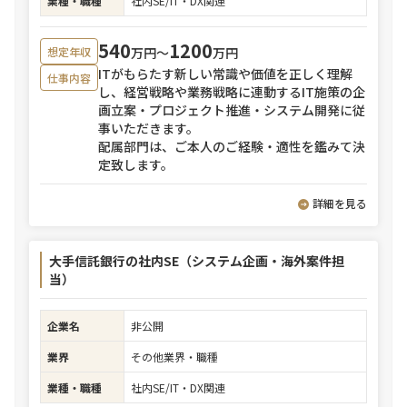
業種・職種
社内SE/IT・DX関連
540
1200
万円〜
万円
想定年収
ITがもらたす新しい常識や価値を正しく理解
仕事内容
し、経営戦略や業務戦略に連動するIT施策の企
画立案・プロジェクト推進・システム開発に従
事いただきます。
配属部門は、ご本人のご経験・適性を鑑みて決
定致します。
詳細を見る
大手信託銀行の社内SE（システム企画・海外案件担
当）
企業名
非公開
業界
その他業界・職種
業種・職種
社内SE/IT・DX関連