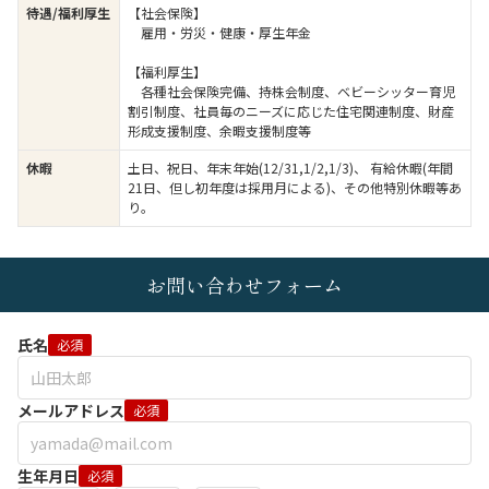
待遇/福利厚生
【社会保険】
雇用・労災・健康・厚生年金
【福利厚生】
各種社会保険完備、持株会制度、ベビーシッター育児
割引制度、社員毎のニーズに応じた住宅関連制度、財産
形成支援制度、余暇支援制度等
休暇
土日、祝日、年末年始(12/31,1/2,1/3)、 有給休暇(年間
21日、但し初年度は採用月による)、その他特別休暇等あ
り。
お問い合わせフォーム
氏名
必須
メールアドレス
必須
生年月日
必須