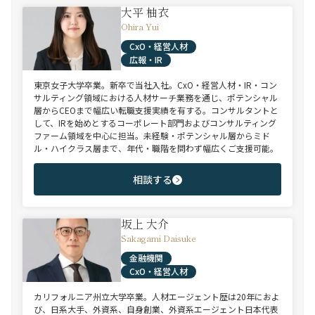
大平 柚衣
Ohira Yui
CxO・経営人材
広報・IR
東京女子大学卒業。新卒で当社入社。CxO・経営人材・IR・コン
サルティング領域における人材サーチ業務を通じ、ポテンシャル
層からCEOまで幅広い転職支援実績を有する。コンサルタントと
して、IRを始めとするコーポレート部門およびコンサルティング
ファーム領域を中心に担当。未経験・ポテンシャル層からミド
ル・ハイクラス層まで、年代・職階を問わず幅広くご支援可能。
相談する
坂上 大介
Sakagami Daisuke
金融機関
CxO・経営人材
カリフォルニア州立大学卒業。人材エージェント歴は20年におよ
び、日系大手、外資系、自身創業、外資系エージェント日本代表