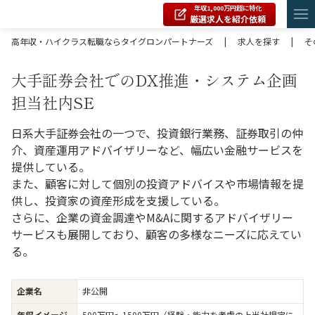
年収1,000万円超に特化
厳選求人を紹介依頼
高年収・ハイクラス転職ならタイグロンパートナーズ
|
求人を探す
|
そ
大手証券会社でのDX推進・システム企画
担当社内SE
日系大手証券会社の一つで、投資銀行業務、証券取引の仲
介、資産運用アドバイザリーなど、幅広い金融サービスを
提供している。
また、顧客に対して個別の投資アドバイスや市場情報を提
供し、投資家の資産形成を支援している。
さらに、企業の資金調達やM&Aに関するアドバイザリー
サービスも展開しており、顧客の多様なニーズに応えてい
る。
企業名
非公開
年収イメージ
500万円〜1500万円（経験・能力を考慮の上当社規定に