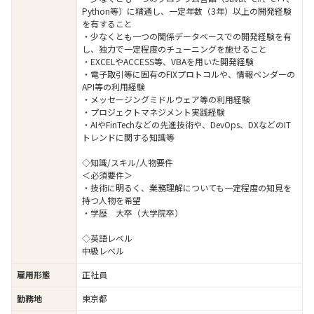
Python等）に精通し、一定年数（3年）以上の開発経験
を有すること
・少なくとも一つの関係データベースでの開発経験を有
し、独力で一定程度のチューニングを施せること
・EXCELやACCESS等、VBAを用いた開発経験
・電子取引等に固有のFIXプロトコルや、情報ベンダーの
API等の利用経験
・メッセージングミドルウェア等の利用経験
・プロジェクトマネジメント実践経験
・AIやFinTechなどの先進技術や、DevOps、DXなどのIT
トレンドに関する知識等
◇知識/スキル/人物要件
＜必須要件＞
・技術に明るく、業務理解についても一定程度の知見を
持つ人物を希望
・学歴 大卒（大学院卒）
◇英語レベル
中級レベル
雇用形態
正社員
勤務地
東京都