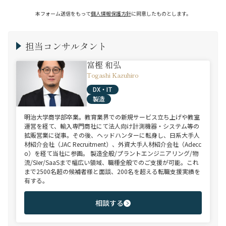
本フォーム送信をもって
個人情報保護方針
に同意したものとします。
担当コンサルタント
富樫 和弘
Togashi Kazuhiro
DX・IT
製造
明治大学商学部卒業。教育業界での新規サービス立ち上げや教室
運営を経て、輸入専門商社にて法人向け計測機器・システム等の
拡販営業に従事。その後、ヘッドハンターに転身し、日系大手人
材紹介会社（JAC Recruitment）、外資大手人材紹介会社（Adecc
o）を経て当社に参画。 製造全般/プラントエンジニアリング/物
流/SIer/SaaSまで幅広い領域、職種全般でのご支援が可能。これ
まで2500名超の候補者様と面談、200名を超える転職支援実績を
有する。
相談する