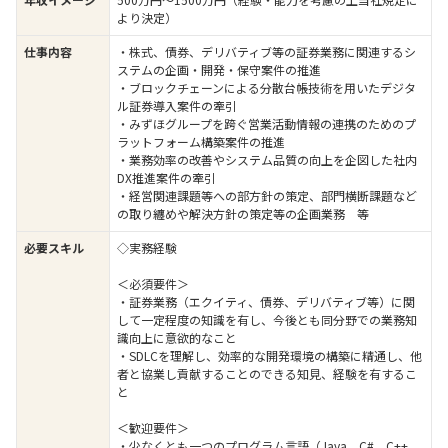
より決定）
仕事内容
・株式、債券、デリバティブ等の証券業務に関連するシ
ステムの企画・開発・保守案件の推進
・ブロックチェーンによる分散台帳技術を用いたデジタ
ル証券導入案件の牽引
・みずほグループを跨ぐ営業活動情報の連携のためのプ
ラットフォーム構築案件の推進
・業務効率の改善やシステム品質の向上を企図した社内
DX推進案件の牽引
・経営関連課題等への部方針の策定、部門横断課題など
の取り纏めや解決方針の策定等の企画業務 等
必要スキル
◇実務経験
＜必須要件＞
・証券業務（エクイティ、債券、デリバティブ等）に関
して一定程度の知識を有し、今後とも同分野での業務知
識向上に意欲的なこと
・SDLCを理解し、効率的な開発環境の構築に精通し、他
者と協業し貢献することのできる知見、経験を有するこ
と
＜歓迎要件＞
・少なくとも一つのプログラム言語（Java、C#、C++、