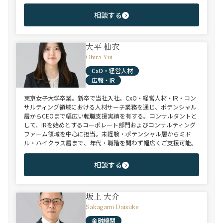
相談する
大平 柚衣
Ohira Yui
CxO・経営人材
広報・IR
東京女子大学卒業。新卒で当社入社。CxO・経営人材・IR・コン
サルティング領域における人材サーチ業務を通じ、ポテンシャル
層からCEOまで幅広い転職支援実績を有する。コンサルタントと
して、IRを始めとするコーポレート部門およびコンサルティング
ファーム領域を中心に担当。未経験・ポテンシャル層からミド
ル・ハイクラス層まで、年代・職階を問わず幅広くご支援可能。
相談する
坂上 大介
Sakagami Daisuke
金融機関