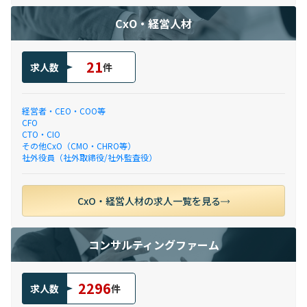
CxO・経営人材
21
求人数
件
経営者・CEO・COO等
CFO
CTO・CIO
その他CxO（CMO・CHRO等）
社外役員（社外取締役/社外監査役）
CxO・経営人材の求人一覧を見る
コンサルティングファーム
2296
求人数
件