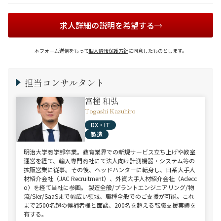
求人詳細の説明を希望する
本フォーム送信をもって
個人情報保護方針
に同意したものとします。
担当コンサルタント
富樫 和弘
Togashi Kazuhiro
DX・IT
製造
明治大学商学部卒業。教育業界での新規サービス立ち上げや教室
運営を経て、輸入専門商社にて法人向け計測機器・システム等の
拡販営業に従事。その後、ヘッドハンターに転身し、日系大手人
材紹介会社（JAC Recruitment）、外資大手人材紹介会社（Adecc
o）を経て当社に参画。 製造全般/プラントエンジニアリング/物
流/SIer/SaaSまで幅広い領域、職種全般でのご支援が可能。これ
まで2500名超の候補者様と面談、200名を超える転職支援実績を
有する。