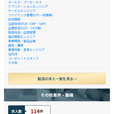
セールス・プリセールス
アプリケーションエンジニア
サービスエンジニア
ファイナンス管理(CFO・財務等)
研究開発
生産技術(PLM・ERP・SAP)
企業経営(CEO・COO等)
製造技術・品質管理
設計開発エンジニア
事業開発・製品企画
調達・購買
業務改善・変革エンジニア
社内SE
コーポレートスタッフ
その他
製造の求人一覧を見る
その他業界・職種
114
求人数
件