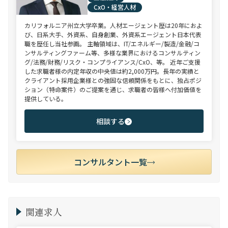
CxO・経営人材
カリフォルニア州立大学卒業。人材エージェント歴は20年におよ
び、日系大手、外資系、自身創業、外資系エージェント日本代表
職を歴任し当社参画。 主軸領域は、IT/エネルギー/製造/金融/コ
ンサルティングファーム等、多様な業界におけるコンサルティン
グ/法務/財務/リスク・コンプライアンス/CxO、等。 近年ご支援
した求職者様の内定年収の中央値は約2,000万円。長年の実績と
クライアント採用企業様との強固な信頼関係をもとに、独占ポジ
ション（特命案件）のご提案を通じ、求職者の皆様へ付加価値を
提供している。
相談する
コンサルタント一覧
関連求人