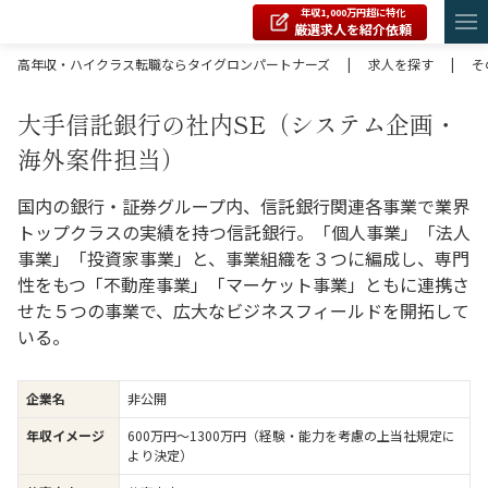
年収1,000万円超に特化
厳選求人を紹介依頼
高年収・ハイクラス転職ならタイグロンパートナーズ
|
求人を探す
|
そ
大手信託銀行の社内SE（システム企画・
海外案件担当）
国内の銀行・証券グループ内、信託銀行関連各事業で業界
トップクラスの実績を持つ信託銀行。「個人事業」「法人
事業」「投資家事業」と、事業組織を３つに編成し、専門
性をもつ「不動産事業」「マーケット事業」ともに連携さ
せた５つの事業で、広大なビジネスフィールドを開拓して
いる。
企業名
非公開
年収イメージ
600万円〜1300万円（経験・能力を考慮の上当社規定に
より決定）