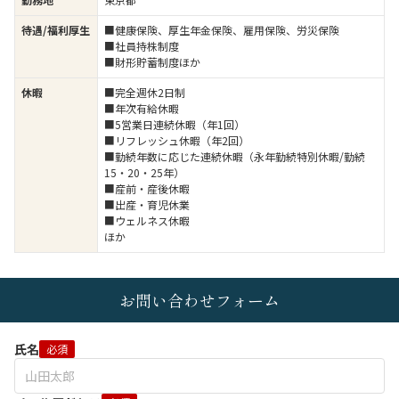
待遇/福利厚生
■健康保険、厚生年金保険、雇用保険、労災保険
■社員持株制度
■財形貯蓄制度ほか
休暇
■完全週休2日制
■年次有給休暇
■5営業日連続休暇（年1回）
■リフレッシュ休暇（年2回）
■勤続年数に応じた連続休暇（永年勤続特別休暇/勤続
15・20・25年）
■産前・産後休暇
■出産・育児休業
■ウェルネス休暇
ほか
お問い合わせフォーム
氏名
必須