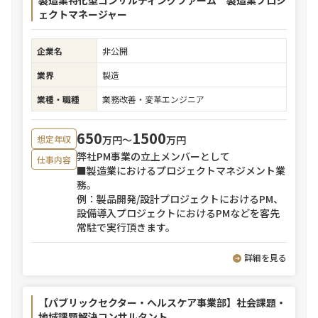
製造業特化型コンサルティングファーム 製造業プロジ
ェクトマネージャー
企業名
非公開
業界
製造
業種・職種
業務改善・変革エンジニア
650
1500
万円〜
万円
想定年収
弊社PM事業の立上メンバーとして
仕事内容
■製造業におけるプロジェクトマネジメント業
務。
例：製品開発/設計プロジェクトにおけるPM、
設備導入プロジェクトにおけるPMなどを客先
常駐で実行頂きます。
詳細を見る
【パブリックセクター・ヘルスケア事業部】社会課題・
地域課題解決コンサルタント