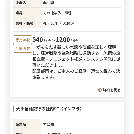
企業名
非公開
業界
その他業界・職種
業種・職種
社内SE/IT・DX関連
540
1200
万円〜
万円
想定年収
ITがもらたす新しい常識や価値を正しく理解
仕事内容
し、経営戦略や業務戦略に連動するIT施策の企
画立案・プロジェクト推進・システム開発に従
事いただきます。
配属部門は、ご本人のご経験・適性を鑑みて決
定致します。
詳細を見る
大手信託銀行の社内SE（インフラ）
企業名
非公開