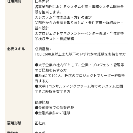
仕事内容
仕事内容
各事業部門におけるシステム企画・事務システム開発全
般を担当します。
①システム全体の企画・方針の策定
②部門からの要請を取りまとめ・要件定義～詳細設計・
基本設計
③プロジェクトマネジメント～ベンダー管理・全体調整
④検収テスト・検証業務
必要スキル
必須経験：
TOEIC600点以上また以下のいずれかの経験をお持ちの方
●大手企業の社内SEとして、企画・プロジェクト管理等
のご経験を有する方
●SIerにて100人月程度のプロジェクトでリーダー経験を
有する方
●大手ITコンサルティングファーム等でのシステムに関
するご経験を有する方
歓迎経験
●金融業界での就業経験
●金融系案件のご経験
雇用形態
正社員
勤務地
東京都