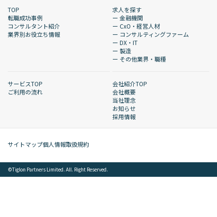
TOP
求人を探す
転職成功事例
ー 金融機関
コンサルタント紹介
ー CxO・経営人材
業界別お役立ち情報
ー コンサルティングファーム
ー DX・IT
ー 製造
ー その他業界・職種
サービスTOP
会社紹介TOP
ご利用の流れ
会社概要
当社理念
お知らせ
採用情報
サイトマップ
個人情報取扱規約
©︎Tiglon Partners Limited. All. Right Reserved.