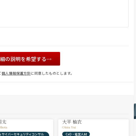
詳細の説明を希望する
て
個人情報保護方針
に同意したものとします。
翔太
大平 柚衣
Shota
Ohira Yui
X & サイバーセキュリティコンサル
CxO・経営人材