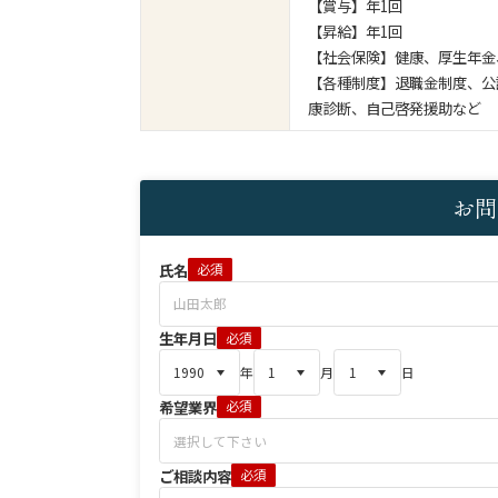
【賞与】年1回
【昇給】年1回
【社会保険】健康、厚生年金
【各種制度】退職金制度、公
康診断、自己啓発援助など
お問
氏名
必須
生年月日
必須
年
月
日
希望業界
必須
ご相談内容
必須