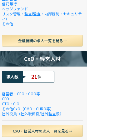
信託銀行
ヘッジファンド
リスク管理・監査(監査・内部統制・セキュリテ
ィ)
その他
金融機関の求人一覧を見る
CxO・経営人材
21
求人数
件
経営者・CEO・COO等
CFO
CTO・CIO
その他CxO（CMO・CHRO等）
社外役員（社外取締役/社外監査役）
CxO・経営人材の求人一覧を見る