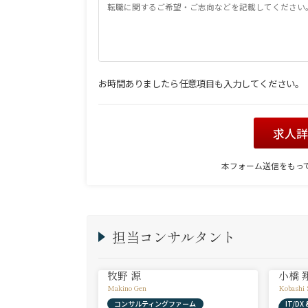
お時間ありましたら任意項目も入力してください。
求人
本フォーム送信をもっ
担当コンサルタント
牧野 源
小橋 
Makino Gen
Kobashi 
コンサルティングファーム
IT/D