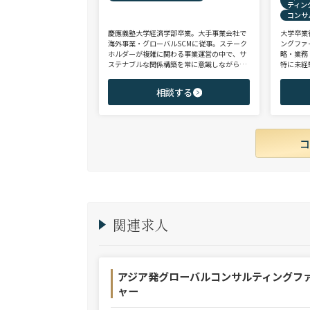
ティン
コンサ
慶應義塾大学経済学部卒業。大手事業会社で
大学卒業
海外事業・グローバルSCMに従事。ステーク
ングファ
ホルダーが複雑に関わる事業運営の中で、サ
略・業務
ステナブルな関係構築を常に意識しながら意
特に未経
思決定や実務に携わる。ヘッドハンターに転
チェンジ
身後、コンサル（戦略・総合・FAS）、総合
からシニ
相談する
商社、投資銀行、大手事業会社を始めとする
ご志向と
幅広い領域で、若手～エグゼクティブまでご
ご提案さ
支援実績多数。
関連求人
アジア発グローバルコンサルティングフ
ャー