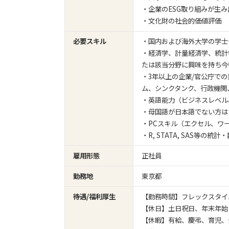
・企業のESG取り組みが生
・文化財の社会的価値評価
必要スキル
・国内および海外大学の学士
・経済学、計量経済学、統計
たは該当分野に興味を持ち今
・3年以上の企業/官公庁で
ム、シンクタンク、行政機関
・英語能力（ビジネスレベル
・母国語が日本語でない方は
・PCスキル（エクセル、ワ
・R, STATA, SAS等
雇用形態
正社員
勤務地
東京都
待遇/福利厚生
【勤務時間】フレックスタイム制
【休日】土日祝日、年末年始
【休暇】有給、慶弔、育児、