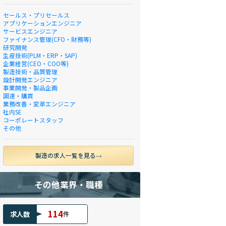
セールス・プリセールス
アプリケーションエンジニア
サービスエンジニア
ファイナンス管理(CFO・財務等)
研究開発
生産技術(PLM・ERP・SAP)
企業経営(CEO・COO等)
製造技術・品質管理
設計開発エンジニア
事業開発・製品企画
調達・購買
業務改善・変革エンジニア
社内SE
コーポレートスタッフ
その他
製造の求人一覧を見る
その他業界・職種
114
求人数
件