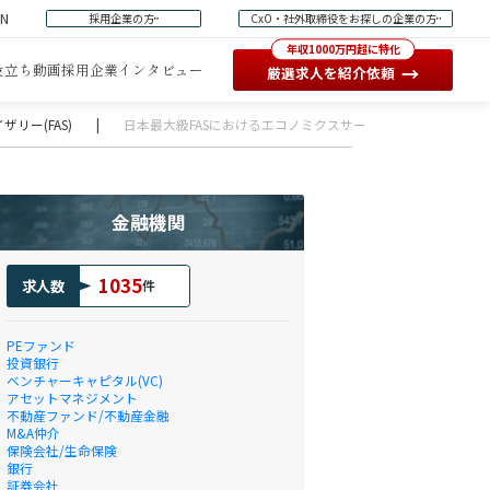
EN
採用企業の方
CxO・社外取締役をお探しの企業の方
年収1000万円超に特化
役立ち動画
採用企業インタビュー
→
厳選求人を紹介依頼
リー(FAS)
|
日本最大級FASにおけるエコノミクスサービス
金融機関
1035
求人数
件
PEファンド
投資銀行
ベンチャーキャピタル(VC)
アセットマネジメント
不動産ファンド/不動産金融
M&A仲介
保険会社/生命保険
銀行
証券会社