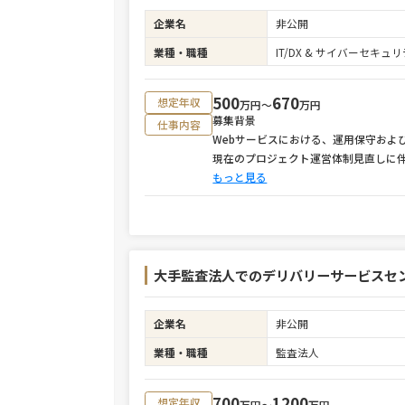
企業名
非公開
業種・職種
IT/DX & サイバーセキ
500
670
想定年収
万円〜
万円
募集背景
仕事内容
Webサービスにおける、運用保守およ
現在のプロジェクト運営体制見直しに
もっと見る
大手監査法人でのデリバリーサービスセ
企業名
非公開
業種・職種
監査法人
700
1200
想定年収
万円〜
万円