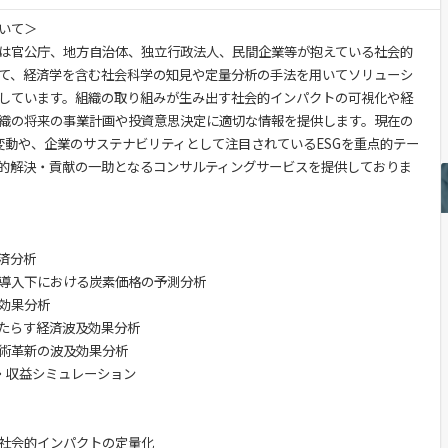
いて＞
は官公庁、地方自治体、独立行政法人、民間企業等が抱えている社会的
て、経済学を含む社会科学の知見や定量分析の手法を用いてソリューシ
しています。組織の取り組みが生み出す社会的インパクトの可視化や経
織の将来の事業計画や投資意思決定に適切な情報を提供します。現在の
変動や、企業のサステナビリティとして注目されているESGを重点的テー
的解決・貢献の一助となるコンサルティングサービスを提供しておりま
済分析
導入下における炭素価格の予測分析
効果分析
たらす経済波及効果分析
術革新の波及効果分析
測・収益シミュレーション
社会的インパクトの定量化