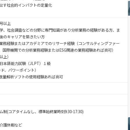
み出す社会的インパクトの定量化
号以上
学、社会調査などの分野に専門知識があり分析業務の経験がある方、ま
後のキャリアを築きたい方
の業務経験またはアカデミアでのリサーチ経験（コンサルティングファー
、国際機関での分析業務経験またはESG関連の業務経験あれば尚可）
以上）
日本語能力試験（JLPT）１級
ード、パワーポイント）
の統計・数量解析ソフトの使用経験あれば尚可
(コアタイムなし、標準始終業時刻9:30-17:30)
介護休暇など