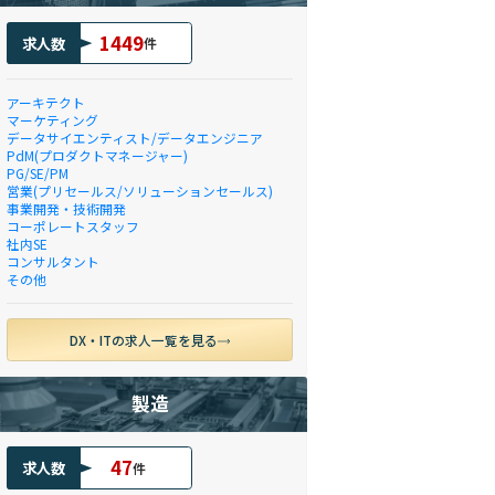
1449
求人数
件
アーキテクト
マーケティング
データサイエンティスト/データエンジニア
PdM(プロダクトマネージャー)
PG/SE/PM
営業(プリセールス/ソリューションセールス)
事業開発・技術開発
コーポレートスタッフ
社内SE
コンサルタント
その他
DX・ITの求人一覧を見る
製造
47
求人数
件