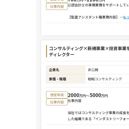
公認会計士の事務業務をサポートして
仕事内容
【監査アシスタント職業務内容】
⋯
も
コンサルティング×新規事業×投資事業
ディレクター
企業名
非公開
業種・職種
戦略コンサルティング
2000
5000
想定年収
万円〜
万円
仕事内容
仕事内容
当社ではコンサルティング事業の成長
した組織である「インダストリーフォ