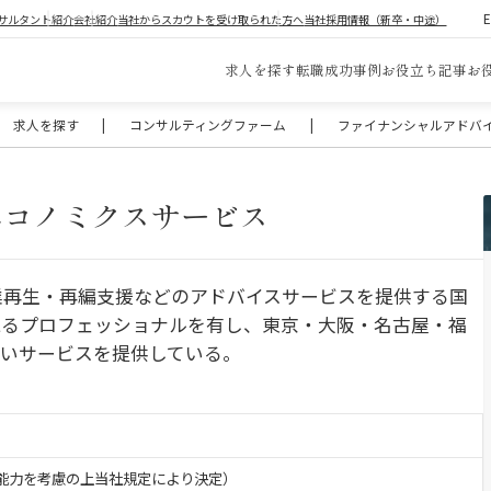
サルタント紹介
会社紹介
当社からスカウトを受け取られた方へ
当社採用情報（新卒・中途）
求人を探す
転職成功事例
お役立ち記事
お
求人を探す
|
コンサルティングファーム
|
ファイナンシャルアドバイザ
エコノミクスサービス
業再生・再編支援などのアドバイスサービスを提供する国
超えるプロフェッショナルを有し、東京・大阪・名古屋・福
いサービスを提供している。
験・能力を考慮の上当社規定により決定）