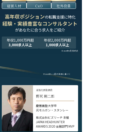
経営人材
CxO
社外役員
高年収ポジション
の転職支援に特化
経験・実績豊富なコンサルタント
が
あなたに合う求人をご紹介
年収1,000万円超
年収2,000万円超
3,000求人以上
1,000求人以上
※2025年9月末時点
※2024年1-12月の実績に基づく
当社代表取締役
野尻 剛二郎
慶應義塾大学卒
元モルガン・スタンレー
株式会社ビズリーチ 主催
JAPAN HEADHUNTER
AWARDS 2020 金融部門 MVP