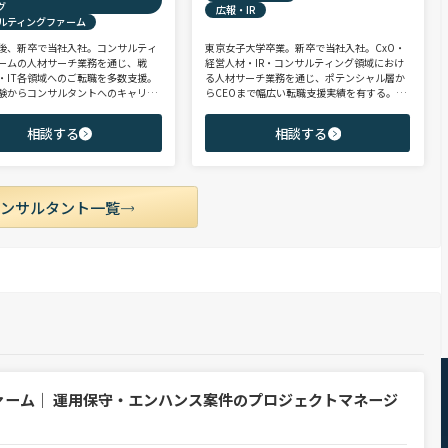
グ
広報・IR
ルティングファーム
後、新卒で当社入社。コンサルティ
東京女子大学卒業。新卒で当社入社。CxO・
ームの人材サーチ業務を通じ、戦
経営人材・IR・コンサルティング領域におけ
・IT各領域へのご転職を多数支援。
る人材サーチ業務を通じ、ポテンシャル層か
験からコンサルタントへのキャリア
らCEOまで幅広い転職支援実績を有する。コ
支援に強み。 若手・ポテンシャル層
ンサルタントとして、IRを始めとするコーポ
ア・ハイクラス層まで、候補者様の
レート部門およびコンサルティングファーム
相談する
相談する
市場動向を踏まえ最適なキャリアを
領域を中心に担当。未経験・ポテンシャル層
せていただきます。
からミドル・ハイクラス層まで、年代・職階
を問わず幅広くご支援可能。
コンサルタント一覧
ァーム｜ 運用保守・エンハンス案件のプロジェクトマネージ