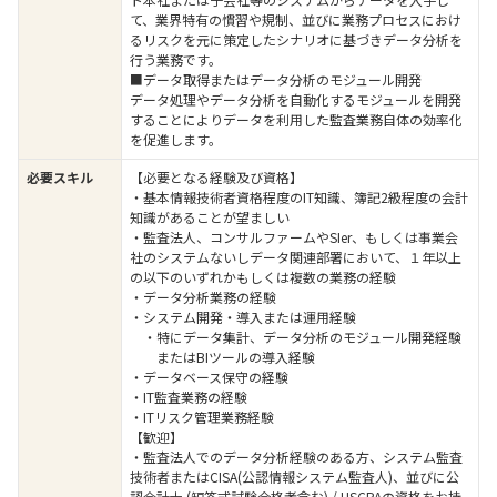
て、業界特有の慣習や規制、並びに業務プロセスにおけ
るリスクを元に策定したシナリオに基づきデータ分析を
行う業務です。
■データ取得またはデータ分析のモジュール開発
データ処理やデータ分析を自動化するモジュールを開発
することによりデータを利用した監査業務自体の効率化
を促進します。
必要スキル
【必要となる経験及び資格】
・基本情報技術者資格程度のIT知識、簿記2級程度の会計
知識があることが望ましい
・監査法人、コンサルファームやSIer、もしくは事業会
社のシステムないしデータ関連部署において、１年以上
の以下のいずれかもしくは複数の業務の経験
・データ分析業務の経験
・システム開発・導入または運用経験
・特にデータ集計、データ分析のモジュール開発経験
またはBIツールの導入経験
・データベース保守の経験
・IT監査業務の経験
・ITリスク管理業務経験
【歓迎】
・監査法人でのデータ分析経験のある方、システム監査
技術者またはCISA(公認情報システム監査人)、並びに公
認会計士 (短答式試験合格者含む) / USCPAの資格をお持