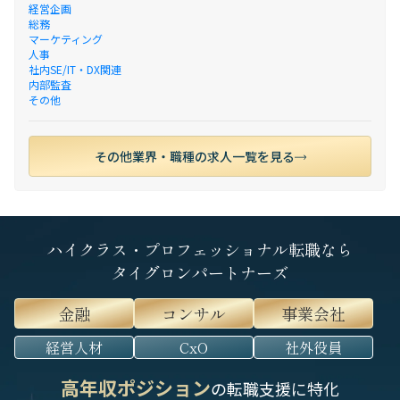
経営企画
総務
マーケティング
人事
社内SE/IT・DX関連
内部監査
その他
その他業界・職種の求人一覧を見る
ハイクラス・プロフェッショナル転職なら
タイグロンパートナーズ
金融
コンサル
事業会社
経営人材
CxO
社外役員
高年収ポジション
の転職支援に特化