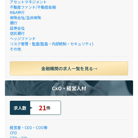
アセットマネジメント
不動産ファンド/不動産金融
M&A仲介
保険会社/生命保険
銀行
証券会社
信託銀行
ヘッジファンド
リスク管理・監査(監査・内部統制・セキュリティ)
その他
金融機関の求人一覧を見る
CxO・経営人材
21
求人数
件
経営者・CEO・COO等
CFO
CTO・CIO