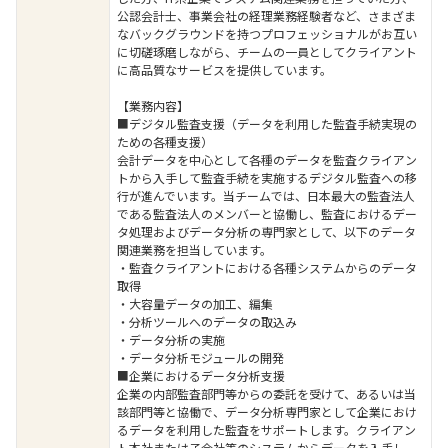
公認会計士、事業会社の経理業務経験者など、さまざま
なバックグラウンドを持つプロフェッショナルがお互い
に切磋琢磨しながら、チームの一員としてクライアント
に高品質なサービスを提供しています。
【業務内容】
■デジタル監査支援（データを利用した監査手続実現の
ための各種支援）
会計データを中心として各種のデータを監査クライアン
トから入手して監査手続を実施するデジタル監査への移
行が進んでいます。当チームでは、日本最大の監査法人
である監査法人のメンバーと協働し、監査におけるデー
タ処理およびデータ分析の専門家として、以下のデータ
関連業務を担当しています。
・監査クライアントにおける各種システムからのデータ
取得
・大容量データの加工、編集
・分析ツールへのデータの取込み
・データ分析の実施
・データ分析モジュールの開発
■企業におけるデータ分析支援
企業の内部監査部門等からの委託を受けて、あるいは当
該部門等と協働で、データ分析専門家として企業におけ
るデータを利用した監査をサポートします。クライアン
ト本社または子会社等のシステムからデータを入手し