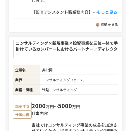
します。
【監査アシスタント職業務内容】
⋯
もっと見る
詳細を見る
コンサルティング×新規事業×投資事業を三位一体で手
掛けているカンパニーにおけるパートナー／ディレクタ
ー
企業名
非公開
業界
コンサルティングファーム
業種・職種
戦略コンサルティング
2000
5000
万円〜
万円
想定年収
仕事内容
仕事内容
当社ではコンサルティング事業の成長を加速さ
せていくため、従来のコンサルティング組織の