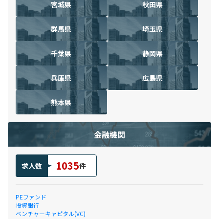
宮城県
秋田県
群馬県
埼玉県
千葉県
静岡県
兵庫県
広島県
熊本県
金融機関
1035
求人数
件
PEファンド
投資銀行
ベンチャーキャピタル(VC)