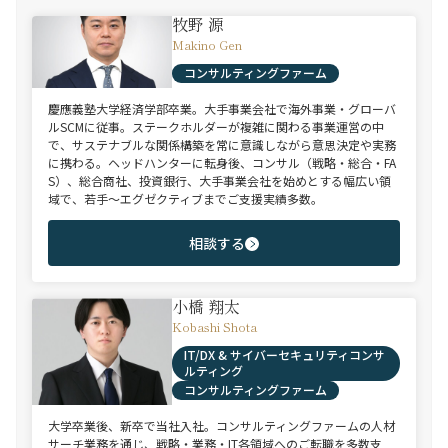
牧野 源
Makino Gen
コンサルティングファーム
慶應義塾大学経済学部卒業。大手事業会社で海外事業・グローバ
ルSCMに従事。ステークホルダーが複雑に関わる事業運営の中
で、サステナブルな関係構築を常に意識しながら意思決定や実務
に携わる。ヘッドハンターに転身後、コンサル（戦略・総合・FA
S）、総合商社、投資銀行、大手事業会社を始めとする幅広い領
域で、若手～エグゼクティブまでご支援実績多数。
相談する
小橋 翔太
Kobashi Shota
IT/DX & サイバーセキュリティコンサ
ルティング
コンサルティングファーム
大学卒業後、新卒で当社入社。コンサルティングファームの人材
サーチ業務を通じ、戦略・業務・IT各領域へのご転職を多数支