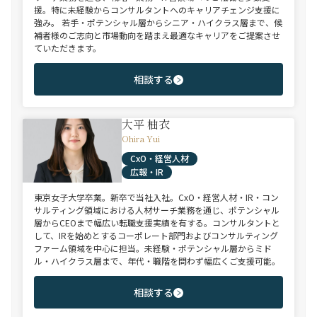
援。特に未経験からコンサルタントへのキャリアチェンジ支援に
強み。 若手・ポテンシャル層からシニア・ハイクラス層まで、候
補者様のご志向と市場動向を踏まえ最適なキャリアをご提案させ
ていただきます。
相談する
大平 柚衣
Ohira Yui
CxO・経営人材
広報・IR
東京女子大学卒業。新卒で当社入社。CxO・経営人材・IR・コン
サルティング領域における人材サーチ業務を通じ、ポテンシャル
層からCEOまで幅広い転職支援実績を有する。コンサルタントと
して、IRを始めとするコーポレート部門およびコンサルティング
ファーム領域を中心に担当。未経験・ポテンシャル層からミド
ル・ハイクラス層まで、年代・職階を問わず幅広くご支援可能。
相談する