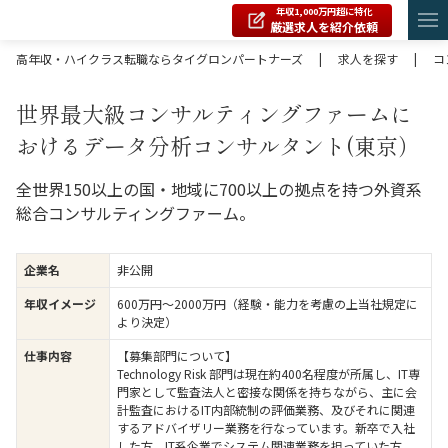
年収1,000万円超に特化
厳選求人を紹介依頼
高年収・ハイクラス転職ならタイグロンパートナーズ
|
求人を探す
|
コ
世界最大級コンサルティングファームに
おけるデータ分析コンサルタント(東京）
全世界150以上の国・地域に700以上の拠点を持つ外資系
総合コンサルティングファーム。
企業名
非公開
年収イメージ
600万円〜2000万円（経験・能力を考慮の上当社規定に
より決定）
仕事内容
【募集部門について】
Technology Risk 部門は現在約400名程度が所属し、IT専
門家として監査法人と密接な関係を持ちながら、主に会
計監査におけるIT内部統制の評価業務、及びそれに関連
するアドバイザリー業務を行なっています。新卒で入社
した方、IT系企業でシステム関連業務を担っていた方、