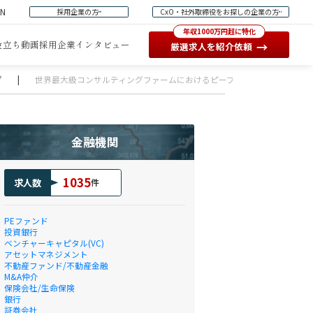
EN
採用企業の方
CxO・社外取締役をお探しの企業の方
年収1000万円超に特化
役立ち動画
採用企業インタビュー
→
厳選求人を紹介依頼
グ
|
世界最大級コンサルティングファームにおけるピープル・アドバイザリー・
金融機関
1035
求人数
件
PEファンド
投資銀行
ベンチャーキャピタル(VC)
アセットマネジメント
不動産ファンド/不動産金融
M&A仲介
保険会社/生命保険
銀行
証券会社