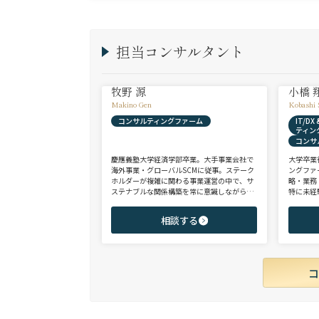
担当コンサルタント
牧野 源
小橋 
Makino Gen
Kobashi 
コンサルティングファーム
IT/D
ティン
コンサ
慶應義塾大学経済学部卒業。大手事業会社で
大学卒業
海外事業・グローバルSCMに従事。ステーク
ングファ
ホルダーが複雑に関わる事業運営の中で、サ
略・業務
ステナブルな関係構築を常に意識しながら意
特に未経
思決定や実務に携わる。ヘッドハンターに転
チェンジ
身後、コンサル（戦略・総合・FAS）、総合
からシニ
相談する
商社、投資銀行、大手事業会社を始めとする
ご志向と
幅広い領域で、若手～エグゼクティブまでご
ご提案さ
支援実績多数。