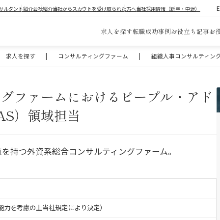
サルタント紹介
会社紹介
当社からスカウトを受け取られた方へ
当社採用情報（新卒・中途）
求人を探す
転職成功事例
お役立ち記事
お
求人を探す
|
コンサルティングファーム
|
組織人事コンサルティン
ングファームにおけるピープル・アド
AS）領域担当
拠点を持つ外資系総合コンサルティングファーム。
験・能力を考慮の上当社規定により決定）