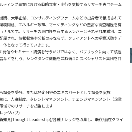
itは、コンサルティング事業における戦略立案・実行を支援するリサーチ専門チーム
機関、大手企業、コンサルティングファームなどの出身者で構成されて
環境問題、エネルギー政策、マーケティングなどの豊富な調査経歴を有
ョナルです。リサーチの専門性を有するメンバーはそれぞれ業種別、コ
配属され、情報収集や分析のみならず、クライアントへの提案活動やデ
一体となって行っていきます。
ershipの発信やセミナー・講演を行うだけではなく、パブリックに向けて積極
言などを行う、シンクタンク機能を兼ね備えたスペシャリスト集団を目
ら調査を受託、または特定分野のエキスパートとして調査を実施
は主に、人事制度、タレントマネジメント、チェンジマネジメント（企業
領域でのリサーチを担当します
レッジハブ）
(Thought Leadership)/各種ナレッジを収集し、既存/潜在クライ