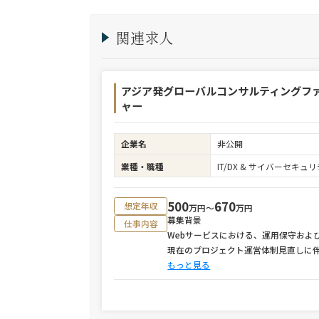
関連求人
アジア発グローバルコンサルティングフ
ャー
企業名
非公開
業種・職種
IT/DX & サイバーセキ
500
670
想定年収
万円〜
万円
募集背景
仕事内容
Webサービスにおける、運用保守およ
現在のプロジェクト運営体制見直しに
もっと見る