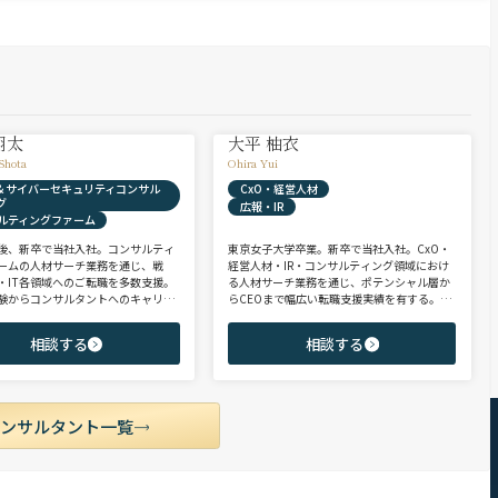
翔太
大平 柚衣
Shota
Ohira Yui
X & サイバーセキュリティコンサル
CxO・経営人材
グ
広報・IR
ルティングファーム
後、新卒で当社入社。コンサルティ
東京女子大学卒業。新卒で当社入社。CxO・
ームの人材サーチ業務を通じ、戦
経営人材・IR・コンサルティング領域におけ
・IT各領域へのご転職を多数支援。
る人材サーチ業務を通じ、ポテンシャル層か
験からコンサルタントへのキャリア
らCEOまで幅広い転職支援実績を有する。コ
支援に強み。 若手・ポテンシャル層
ンサルタントとして、IRを始めとするコーポ
ア・ハイクラス層まで、候補者様の
レート部門およびコンサルティングファーム
相談する
相談する
市場動向を踏まえ最適なキャリアを
領域を中心に担当。未経験・ポテンシャル層
せていただきます。
からミドル・ハイクラス層まで、年代・職階
を問わず幅広くご支援可能。
コンサルタント一覧