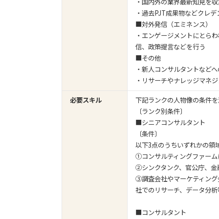
・国内外の業界最新知見を収
・過去PJT成果物などクレ
■対外発信（エミネンス）
・エンゲージメントにとらわ
信、政策提言などを行う
■その他
・新人コンサルタントなどへ
・リサーチやナレッジマネジ
必要スキル
下記ランクの人物像の条件を
〔ランク別条件〕
■シニアコンサルタント
〔条件〕
以下3点のうちいずれかの領
①コンサルティングファーム
②シンクタンク、官公庁、金
③調査会社やマーケティング
社でのリサーチ、データ分析
■コンサルタント