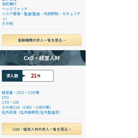
信託銀行
ヘッジファンド
リスク管理・監査(監査・内部統制・セキュリテ
ィ)
その他
金融機関の求人一覧を見る
CxO・経営人材
21
求人数
件
経営者・CEO・COO等
CFO
CTO・CIO
その他CxO（CMO・CHRO等）
社外役員（社外取締役/社外監査役）
CxO・経営人材の求人一覧を見る