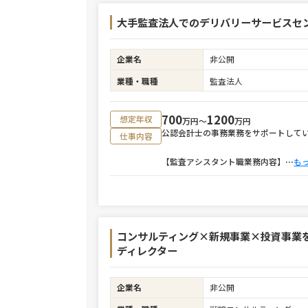
大手監査法人でのデリバリーサービスセ
企業名
非公開
業種・職種
監査法人
700
1200
想定年収
万円〜
万円
公認会計士の事務業務をサポートして
仕事内容
【監査アシスタント職業務内容】
⋯
も
コンサルティング×新規事業×投資事業
ディレクター
企業名
非公開