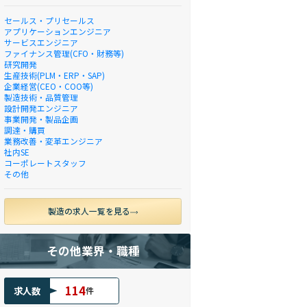
セールス・プリセールス
アプリケーションエンジニア
サービスエンジニア
ファイナンス管理(CFO・財務等)
研究開発
生産技術(PLM・ERP・SAP)
企業経営(CEO・COO等)
製造技術・品質管理
設計開発エンジニア
事業開発・製品企画
調達・購買
業務改善・変革エンジニア
社内SE
コーポレートスタッフ
その他
製造の求人一覧を見る
その他業界・職種
114
求人数
件