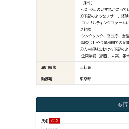
〔条件〕
・以下2点のいずれかに当て
①下記のようなリサーチ経験
-コンサルティングファーム
グ経験
-シンクタンク、官公庁、金
-調査会社や金融機関での企
②人事領域における下記のよ
-企画業務（調査、立案、報
雇用形態
正社員
勤務地
東京都
お問
氏名
必須