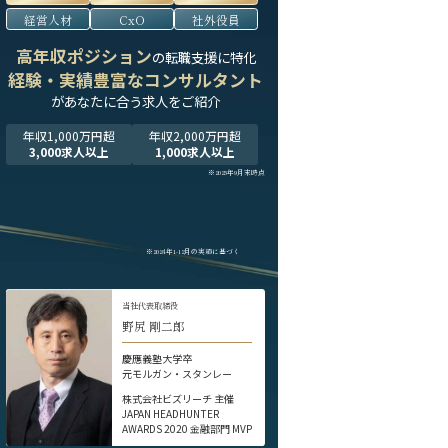
経営人材
CxO
社外役員
高年収ポジション
の転職支援に特化
経験・実績豊富なコンサルタント
が
あなたに合う求人をご紹介
年収1,000万円超
年収2,000万円超
3,000求人以上
1,000求人以上
※2025年9月末時点
※2024年1-12月の実績に基づく
当社代表取締役
野尻 剛二郎
慶應義塾大学卒
元モルガン・スタンレー
株式会社ビズリーチ 主催
JAPAN HEADHUNTER
AWARDS 2020 金融部門 MVP