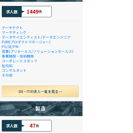
1449
求人数
件
アーキテクト
マーケティング
データサイエンティスト/データエンジニア
PdM(プロダクトマネージャー)
PG/SE/PM
営業(プリセールス/ソリューションセールス)
事業開発・技術開発
コーポレートスタッフ
社内SE
コンサルタント
その他
DX・ITの求人一覧を見る
製造
47
求人数
件