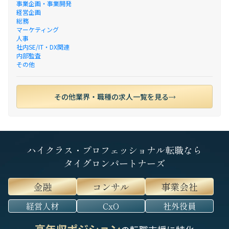
事業企画・事業開発
経営企画
総務
マーケティング
人事
社内SE/IT・DX関連
内部監査
その他
その他業界・職種の求人一覧を見る
ハイクラス・プロフェッショナル転職なら
タイグロンパートナーズ
金融
コンサル
事業会社
経営人材
CxO
社外役員