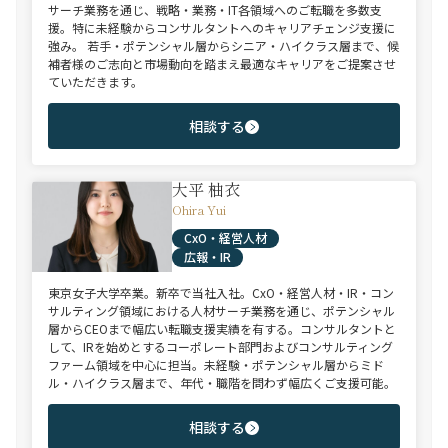
サーチ業務を通じ、戦略・業務・IT各領域へのご転職を多数支
援。特に未経験からコンサルタントへのキャリアチェンジ支援に
強み。 若手・ポテンシャル層からシニア・ハイクラス層まで、候
補者様のご志向と市場動向を踏まえ最適なキャリアをご提案させ
ていただきます。
相談する
大平 柚衣
Ohira Yui
CxO・経営人材
広報・IR
東京女子大学卒業。新卒で当社入社。CxO・経営人材・IR・コン
サルティング領域における人材サーチ業務を通じ、ポテンシャル
層からCEOまで幅広い転職支援実績を有する。コンサルタントと
して、IRを始めとするコーポレート部門およびコンサルティング
ファーム領域を中心に担当。未経験・ポテンシャル層からミド
ル・ハイクラス層まで、年代・職階を問わず幅広くご支援可能。
相談する