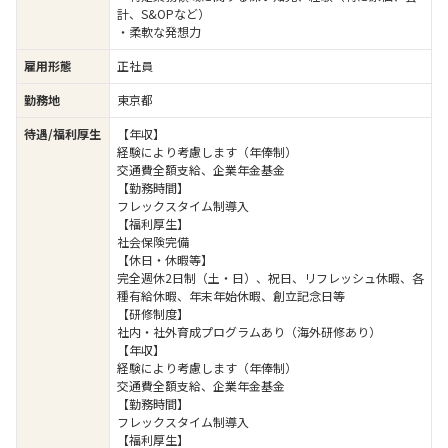
計、S&OPなど）
・柔軟な発想力
雇用形態
正社員
勤務地
東京都
待遇/福利厚生
【年収】
経験により考慮します（年俸制）
交通費全額支給、企業年金基金
【勤務時間】
フレックスタイム制導入
【福利厚生】
社会保険完備
【休日・休暇等】
完全週休2日制（土・日）、祝日、リフレッシュ休暇、各
種有給休暇、年末年始休暇、創立記念日等
【研修制度】
社内・社外育成プログラムあり（海外研修あり）
【年収】
経験により考慮します（年俸制）
交通費全額支給、企業年金基金
【勤務時間】
フレックスタイム制導入
【福利厚生】