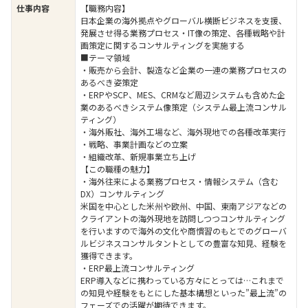
仕事内容
【職務内容】
日本企業の海外拠点やグローバル横断ビジネスを支援、
発展させ得る業務プロセス・IT像の策定、各種戦略や計
画策定に関するコンサルティングを実施する
■テーマ領域
・販売から会計、製造など企業の一連の業務プロセスの
あるべき姿策定
・ERPやSCP、MES、CRMなど周辺システムも含めた企
業のあるべきシステム像策定（システム最上流コンサル
ティング）
・海外販社、海外工場など、海外現地での各種改革実行
・戦略、事業計画などの立案
・組織改革、新規事業立ち上げ
【この職種の魅力】
・海外往来による業務プロセス・情報システム（含む
DX）コンサルティング
米国を中心とした米州や欧州、中国、東南アジアなどの
クライアントの海外現地を訪問しつつコンサルティング
を行いますので海外の文化や商慣習のもとでのグローバ
ルビジネスコンサルタントとしての豊富な知見、経験を
獲得できます。
・ERP最上流コンサルティング
ERP導入などに携わっている方々にとっては…これまで
の知見や経験をもとにした基本構想といった”最上流”の
フェーズでの活躍が期待できます。