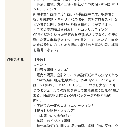
・事業、組織、海外工場・販社などの再編・新規設立コ
ンサルティング
新規事業計画や年度計画、各種企画書作成、採算性分
析、組織体制・キャリアパス改革、業務プロセス・ITな
どの策定に関する知見や経験を積むことができます。
・全ての業務領域を対象としたコンサルティング
CRMやSCMといった特定の業務領域だけでなく、企業活
動に必要な業務領域すべてを対象としているため、自身
の育成段階に沿ったより幅広い領域の豊富な知見、経験
を獲得できます。
必要スキル
【学歴】
大卒以上
【必要な経験・スキル】
・販売や購買、会計といった業務領域のうち少なくとも
一つの領域に知見/経験がある（SAPなどのERPで言え
ば…SDやMM、FIといったモジュールのうち少なくとも一
つのモジュールでの経験を通して業務領域に知見/経験が
ある。MESやPLMなどERP外パッケージ経験者も歓
迎）。
・英語での一定のコミュニケーション力
【望ましい経験・スキル等】
・日本語での文書作成力
・英語でのビジネス経験
・特定業務領域に関する深い知見、経験（特に原価、会