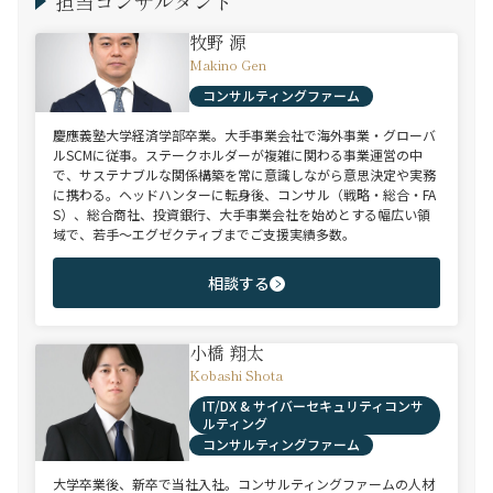
担当コンサルタント
牧野 源
Makino Gen
コンサルティングファーム
慶應義塾大学経済学部卒業。大手事業会社で海外事業・グローバ
ルSCMに従事。ステークホルダーが複雑に関わる事業運営の中
で、サステナブルな関係構築を常に意識しながら意思決定や実務
に携わる。ヘッドハンターに転身後、コンサル（戦略・総合・FA
S）、総合商社、投資銀行、大手事業会社を始めとする幅広い領
域で、若手～エグゼクティブまでご支援実績多数。
相談する
小橋 翔太
Kobashi Shota
IT/DX & サイバーセキュリティコンサ
ルティング
コンサルティングファーム
大学卒業後、新卒で当社入社。コンサルティングファームの人材