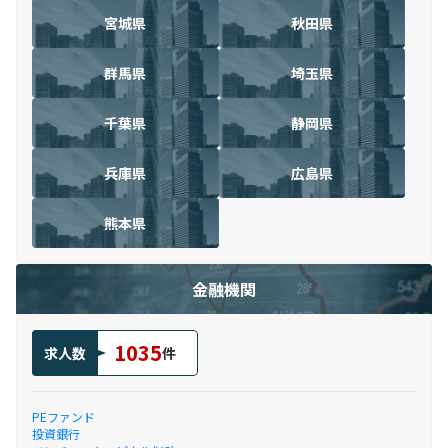
宮城県
秋田県
群馬県
埼玉県
千葉県
静岡県
兵庫県
広島県
熊本県
金融機関
1035
求人数
件
PEファンド
投資銀行