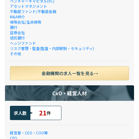
ベンチャーキャピタル(VC)
アセットマネジメント
不動産ファンド/不動産金融
M&A仲介
保険会社/生命保険
銀行
証券会社
信託銀行
ヘッジファンド
リスク管理・監査(監査・内部統制・セキュリティ)
その他
金融機関の求人一覧を見る
CxO・経営人材
21
求人数
件
経営者・CEO・COO等
CFO