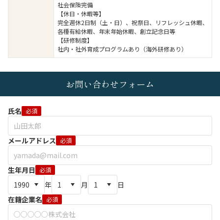
社会保険完備
【休日・休暇等】
完全週休2日制（土・日）、祝祭日、リフレッシュ休暇、
各種有給休暇、年末年始休暇、創立記念日等
【研修制度】
社内・社外育成プログラムあり（海外研修あり）
お問い合わせフォーム
氏名
必須
メールアドレス
必須
生年月日
必須
年
月
日
在籍企業名
必須