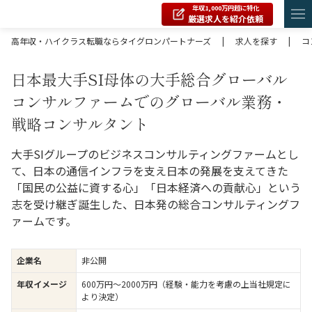
年収1,000万円超に特化
厳選求人を紹介依頼
高年収・ハイクラス転職ならタイグロンパートナーズ
|
求人を探す
|
コ
日本最大手SI母体の大手総合グローバル
コンサルファームでのグローバル業務・
戦略コンサルタント
大手SIグループのビジネスコンサルティングファームとし
て、日本の通信インフラを支え日本の発展を支えてきた
「国民の公益に資する心」「日本経済への貢献心」という
志を受け継ぎ誕生した、日本発の総合コンサルティングフ
ァームです。
企業名
非公開
年収イメージ
600万円〜2000万円（経験・能力を考慮の上当社規定に
より決定）