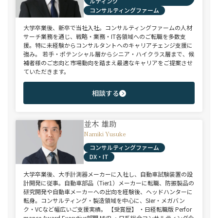
ルティング
コンサルティングファーム
大学卒業後、新卒で当社入社。コンサルティングファームの人材
サーチ業務を通じ、戦略・業務・IT各領域へのご転職を多数支
援。特に未経験からコンサルタントへのキャリアチェンジ支援に
強み。 若手・ポテンシャル層からシニア・ハイクラス層まで、候
補者様のご志向と市場動向を踏まえ最適なキャリアをご提案させ
ていただきます。
相談する
並木 雄助
Namiki Yusuke
コンサルティングファーム
DX・IT
大学卒業後、大手計測器メーカーに入社し、自動車試験装置の設
計開発に従事。自動車部品（Tier1）メーカーに転職、防振製品の
研究開発や自動車メーカーへの出向を経験後、ヘッドハンターに
転身。コンサルティング・製造領域を中心に、SIer・メガバン
ク・VCなど幅広いご支援実績。 【受賞歴】 ・日経転職版 Perfor
mance Award Executive部門 MVP ・日系総合コンサルティング企