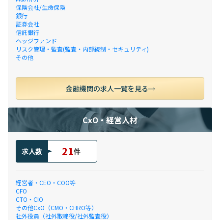
保険会社/生命保険
銀行
証券会社
信託銀行
ヘッジファンド
リスク管理・監査(監査・内部統制・セキュリティ)
その他
金融機関の求人一覧を見る
CxO・経営人材
21
求人数
件
経営者・CEO・COO等
CFO
CTO・CIO
その他CxO（CMO・CHRO等）
社外役員（社外取締役/社外監査役）