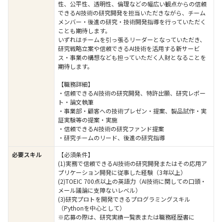
性、公平性、透明性、倫理などの幅広い観点からの信頼
できるAI技術の研究開発を担当いただきながら、チーム
メンバー・後進の研究・技術開発指導を行っていただく
ことも期待します。
いずれはチームを引っ張るリーダーとなっていただき、
研究戦略立案や信頼できるAI技術を活用する新サービ
ス・事業の構想なども担っていただく人財となることを
期待します。
【職務詳細】
・信頼できるAI技術の研究開発、特許出願、研究レポー
ト・論文執筆
・事業部・顧客への技術プレゼン・提案、製品試作・実
証実験等の提案・実施
・信頼できるAI技術の研究ファンド提案
・研究チームのリード、後進の研究指導
必要スキル
【必須条件】
(1)実務で信頼できるAI技術の研究開発またはその応用ア
プリケーション開発に従事した経験（3年以上）
(2)TOEIC 700点以上の英語力（AI技術に関しての口頭・
メール議論に支障ないレベル）
(3)研究プロトを開発できるプログラミングスキル
（Pythonを中心として）
※応募の際は、研究実績一覧表または職務経歴書に