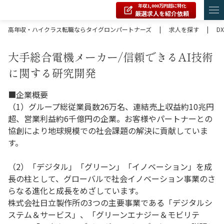
年収1,000万円超に特化
厳選求人を紹介依頼
高年収・ハイクラス転職ならタイグロンパートナーズ
|
求人を探す
|
DX
大手総合電機メーカー/信頼できるAI技術
に関する研究開発
■企業概要
（1）グループ総従業員数26万名、連結売上収益約10兆円
超、営業利益約6千億円の企業。お客様やパートナーとの
協創により地球規模での社会課題の解決に貢献していま
す。
（2）「デジタル」「グリーン」「イノベーション」を成
長の柱として、グローバルで社会イノベーション事業のさ
らなる進化と成長をめざしています。
株式会社日立製作所の3つの主要事業である「デジタルシ
ステム＆サービス」、「グリーンエナジー＆モビリテ