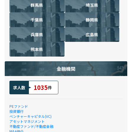
群馬県
埼玉県
千葉県
静岡県
兵庫県
広島県
熊本県
金融機関
1035
求人数
件
PEファンド
投資銀行
ベンチャーキャピタル(VC)
アセットマネジメント
不動産ファンド/不動産金融
M&A仲介