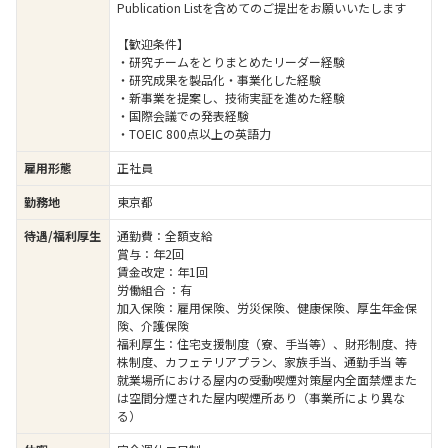
Publication Listを含めてのご提出をお願いいたします
【歓迎条件】
・研究チームをとりまとめたリーダー経験
・研究成果を製品化・事業化した経験
・新事業を提案し、技術実証を進めた経験
・国際会議での発表経験
・TOEIC 800点以上の英語力
雇用形態
正社員
勤務地
東京都
待遇/福利厚生
通勤費：全額支給
賞与：年2回
賃金改定：年1回
労働組合 ：有
加入保険：雇用保険、労災保険、健康保険、厚生年金保
険、介護保険
福利厚生：住宅支援制度（寮、手当等）、財形制度、持
株制度、カフェテリアプラン、家族手当、通勤手当 等
就業場所における屋内の受動喫煙対策屋内全面禁煙また
は空間分煙された屋内喫煙所あり（事業所により異な
る）