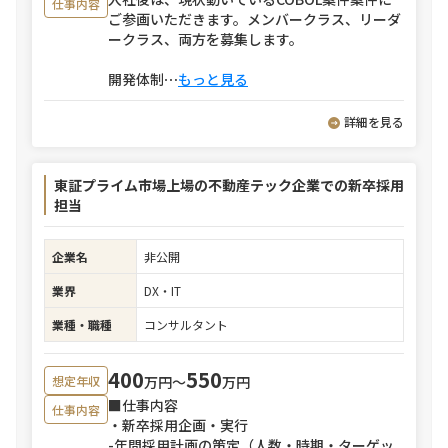
仕事内容
ご参画いただきます。メンバークラス、リーダ
ークラス、両方を募集します。
開発体制
⋯
もっと見る
詳細を見る
東証プライム市場上場の不動産テック企業での新卒採用
担当
企業名
非公開
業界
DX・IT
業種・職種
コンサルタント
400
550
万円〜
万円
想定年収
■仕事内容
仕事内容
・新卒採用企画・実行
-年間採用計画の策定（人数・時期・ターゲッ