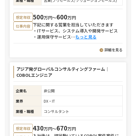
業種・職種
営業(プリセールス/ソリューションセールス)
500
600
万円〜
万円
想定年収
下記に関する営業を担当していただきます
仕事内容
・ITサービス、システム導入や開発サービス
・運用保守サービス
⋯
もっと見る
詳細を見る
アジア発グローバルコンサルティングファーム｜
COBOLエンジニア
企業名
非公開
業界
DX・IT
業種・職種
コンサルタント
430
670
万円〜
万円
想定年収
入社後は、現状動いているCOBOL案件案件に