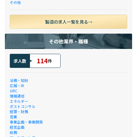
その他
製造の求人一覧を見る
その他業界・職種
114
求人数
件
法務・知財
広報・IR
GRC
情報通信
エネルギー
ポストコンサル
経理・財務
営業
事業企画・事業開発
経営企画
総務