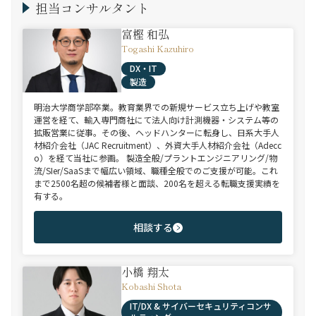
担当コンサルタント
富樫 和弘
Togashi Kazuhiro
DX・IT
製造
明治大学商学部卒業。教育業界での新規サービス立ち上げや教室
運営を経て、輸入専門商社にて法人向け計測機器・システム等の
拡販営業に従事。その後、ヘッドハンターに転身し、日系大手人
材紹介会社（JAC Recruitment）、外資大手人材紹介会社（Adecc
o）を経て当社に参画。 製造全般/プラントエンジニアリング/物
流/SIer/SaaSまで幅広い領域、職種全般でのご支援が可能。これ
まで2500名超の候補者様と面談、200名を超える転職支援実績を
有する。
相談する
小橋 翔太
Kobashi Shota
IT/DX & サイバーセキュリティコンサ