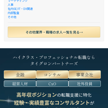
マーケティング
人事
社内SE/IT・DX関連
内部監査
その他
その他業界・職種の求人一覧を見る
ハイクラス・プロフェッショナル転職なら
タイグロンパートナーズ
金融
コンサル
事業会社
経営人材
CxO
社外役員
高年収ポジション
の転職支援に特化
経験・実績豊富なコンサルタント
が