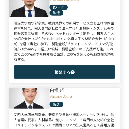
DX・IT
製造
明治大学商学部卒業。教育業界での新規サービス立ち上げや教室
運営を経て、輸入専門商社にて法人向け計測機器・システム等の
拡販営業に従事。その後、ヘッドハンターに転身し、日系大手人
材紹介会社（JAC Recruitment）、外資大手人材紹介会社（Adecc
o）を経て当社に参画。 製造全般/プラントエンジニアリング/物
流/SIer/SaaSまで幅広い領域、職種全般でのご支援が可能。これ
まで2500名超の候補者様と面談、200名を超える転職支援実績を
有する。
相談する
白根 昭
Shirane Akira
製造
関西大学商学部卒業。新卒でFA自動化機器メーカーに入社し、法
人営業に従事。人材業界に転じ、エンジニア専門の人材紹介会社
（メイテックネクスト）で関西エリアの法人営業として採用支援