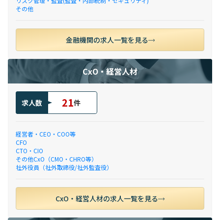
リスク管理・監査(監査・内部統制・セキュリティ)
その他
金融機関の求人一覧を見る
CxO・経営人材
21
求人数
件
経営者・CEO・COO等
CFO
CTO・CIO
その他CxO（CMO・CHRO等）
社外役員（社外取締役/社外監査役）
CxO・経営人材の求人一覧を見る