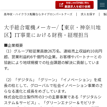
年収1,000万円超に特化
厳選求人を紹介依頼
高年収・ハイクラス転職ならタイグロンパートナーズ
|
求人を探す
|
製
大手総合電機メーカー/【東京・神奈川地
区】IT事業における財務・経理担当
■企業概要
（1）グループ総従業員数26万名、連結売上収益約10兆円
超、営業利益約6千億円の企業。お客様やパートナーとの
協創により地球規模での社会課題の解決に貢献していま
す。
（2）「デジタル」「グリーン」「イノベーション」を成
長の柱として、グローバルで社会イノベーション事業のさ
らなる進化と成長をめざしています。
株式会社日立製作所の3つの主要事業である「デジタルシ
ステム＆サービス」、「グリーンエナジー＆モビリテ