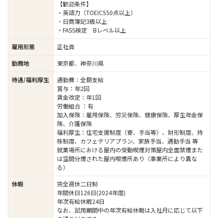
【歓迎条件】
・英語力（TOEIC550点以上）
・日商簿記3級以上
・FASS検定 Bレベル以上
雇用形態
正社員
勤務地
東京都、神奈川県
待遇/福利厚生
通勤費：全額支給
賞与：年2回
賃金改定：年1回
労働組合 ：有
加入保険：雇用保険、労災保険、健康保険、厚生年金保
険、介護保険
福利厚生：住宅支援制度（寮、手当等）、財形制度、持
株制度、カフェテリアプラン、家族手当、通勤手当 等
就業場所における屋内の受動喫煙対策屋内全面禁煙また
は空間分煙された屋内喫煙所あり（事業所により異な
る）
休暇
完全週休二日制
年間休日126日(2024年度)
年次有給休暇24日
なお、試用期間中の年次有給休暇は入社月に応じて以下