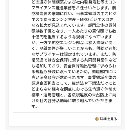
どの遵守体制構築および社内啓発活動等のコン
プライアンス推進業務をお任せいたします。航
空機需要の増加に伴い、当事業領域の主力ビジ
ネスであるエンジン生産・MROビジネスは更
なる拡大が見込まれています。部門全体の買付
額は数千億となり、一人あたりの買付額でも数
十億円を担当するような規模になっています
が、一方で航空エンジン部品は参入障壁が高
く、品質要件が厳しいことからも、供給が可能
なサプライヤーは限定されています。また、防
衛関連では安全保障に資する共同開発案件など
も増加しており、安全保障輸出管理に求められ
る規程も多岐に渡っているため，調達部門には
高い法令順守が求められます。事業領域全体の
調達企画担当として、独禁法や下請法だけにと
どまらない様々な観点における法令遵守体制の
構築・運用管理と、各法規違反の未然防止に向
けた社内啓発活動等に取り組んでいただきま
す。
詳細を見る