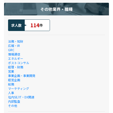
その他業界・職種
114
求人数
件
法務・知財
広報・IR
GRC
情報通信
エネルギー
ポストコンサル
経理・財務
営業
事業企画・事業開発
経営企画
総務
マーケティング
人事
社内SE/IT・DX関連
内部監査
その他