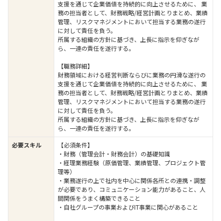
支援を通じて企業価値を持続的に向上させるために、 業
務の担当者として、財務戦略/経営計画とりまとめ、業績
管理、リスクマネジメントにおいて担当する業務の遂行
に対して責任を負う。
所属する組織の方針に基づき、上長に指示を仰ぎなが
ら、一連の責任を遂行する。
【職務詳細】
財務領域における経営判断ならびに業務の円滑な遂行の
支援を通じて企業価値を持続的に向上させるために、 業
務の担当者として、財務戦略/経営計画とりまとめ、業績
管理、リスクマネジメントにおいて担当する業務の遂行
に対して責任を負う。
所属する組織の方針に基づき、上長に指示を仰ぎなが
ら、一連の責任を遂行する。
必要スキル
【必須条件】
・財務（管理会計・財務会計）の基礎知識
・経理業務経験（原価管理、業績管理、プロジェクト管
理等）
・業務遂行の上で社内を中心に関係各所との連携・調整
が必要であり、コミュニケーション能力があること、人
間関係をうまく構築できること
・自社グループの事業およびIT事業に関心があること