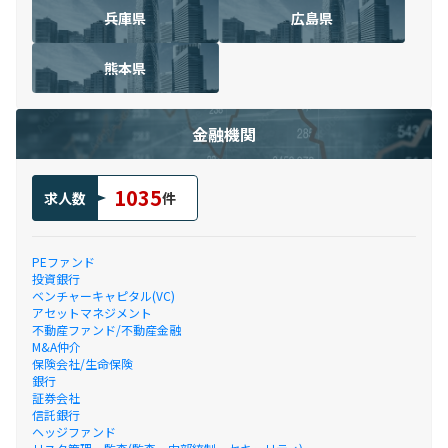
兵庫県
広島県
熊本県
金融機関
1035
求人数
件
PEファンド
投資銀行
ベンチャーキャピタル(VC)
アセットマネジメント
不動産ファンド/不動産金融
M&A仲介
保険会社/生命保険
銀行
証券会社
信託銀行
ヘッジファンド