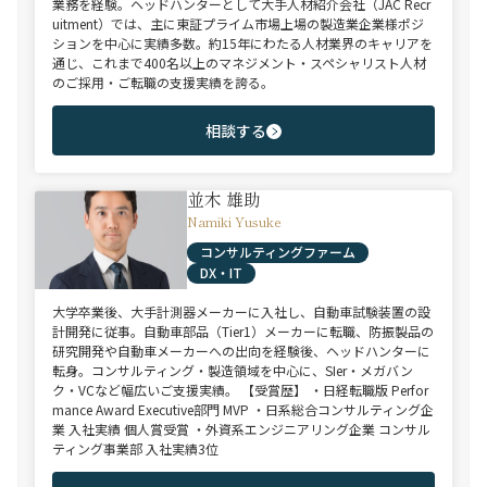
業務を経験。ヘッドハンターとして大手人材紹介会社（JAC Recr
uitment）では、主に東証プライム市場上場の製造業企業様ポジ
ションを中心に実績多数。約15年にわたる人材業界のキャリアを
通じ、これまで400名以上のマネジメント・スペシャリスト人材
のご採用・ご転職の支援実績を誇る。
相談する
並木 雄助
Namiki Yusuke
コンサルティングファーム
DX・IT
大学卒業後、大手計測器メーカーに入社し、自動車試験装置の設
計開発に従事。自動車部品（Tier1）メーカーに転職、防振製品の
研究開発や自動車メーカーへの出向を経験後、ヘッドハンターに
転身。コンサルティング・製造領域を中心に、SIer・メガバン
ク・VCなど幅広いご支援実績。 【受賞歴】 ・日経転職版 Perfor
mance Award Executive部門 MVP ・日系総合コンサルティング企
業 入社実績 個人賞受賞 ・外資系エンジニアリング企業 コンサル
ティング事業部 入社実績3位