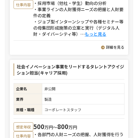
・採用市場（他社・学生）動向の分析
仕事内容
・事業ラインの人財獲得ニーズの把握と人財要
件の定義
・ジョブ型インターンシップや各種セミナー等
の母集団形成施策の立案と実行（デジタル人
財・ダイバーシティ等）
⋯
もっと見る
詳細を見る
社会イノベーション事業をリードするタレントアクイジ
ション担当(キャリア採用)
企業名
非公開
業界
製造
業種・職種
コーポレートスタッフ
500
800
万円〜
万円
想定年収
・各部門の人財ニーズの把握、人財獲得を行う
仕事内容