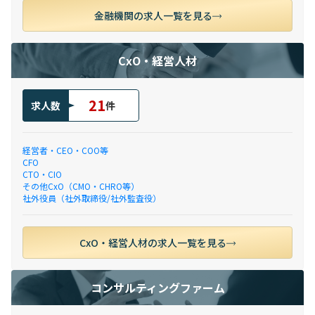
金融機関の求人一覧を見る
CxO・経営人材
21
求人数
件
経営者・CEO・COO等
CFO
CTO・CIO
その他CxO（CMO・CHRO等）
社外役員（社外取締役/社外監査役）
CxO・経営人材の求人一覧を見る
コンサルティングファーム