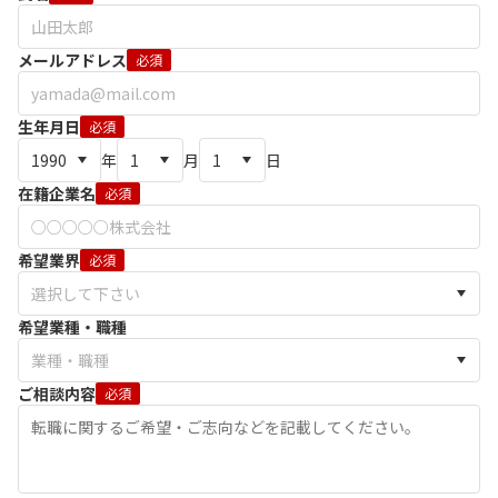
メールアドレス
必須
生年月日
必須
年
月
日
在籍企業名
必須
希望業界
必須
希望業種・職種
ご相談内容
必須