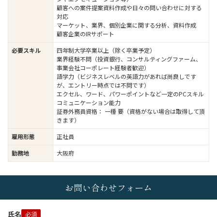
顧客への案件提案資料作成や日々の問い合わせに対する
対応
マーケット、業界、個別企業に関する分析、資料作成
顧客企業のIRサポート
必要スキル
四年制大学卒業以上（除く卒業予定）
業界経験不問（投資銀行、コンサルティングファーム、
事業会社コーポレート経験者歓迎）
語学力（ビジネスレベルの英語力があれば尚良しです
が、エントリー時点では不問です）
エクセル、ワード、パワーポイントなど一定のPCスキル
コミュニケーション能力
証券外務員資格： 一種 要（資格がない場合は取得して頂
きます）
雇用形態
正社員
勤務地
大阪府
お問い合わせフォーム
氏名
必須