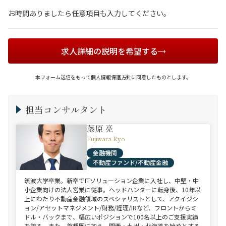
お時間ありましたら任意項目も入力してください。
求人詳細の説明を希望する
本フォーム送信をもって
個人情報保護方針
に同意したものとします。
担当コンサルタント
藤原 亮
Fujiwara Ryo
金融機関
不動産ファンド/不動産金融
筑波大学卒業。新卒でITソリューション企業に入社し、中堅・中
小企業向けの法人営業に従事。ヘッドハンターに転身後、10年以
上にわたり不動産金融領域のスペシャリストとして、アクイジシ
ョン/アセットマネジメント/財務/経理/IRなど、フロントからミ
ドル・バックまで、幅広いポジションで100名以上のご支援実績
を誇る。また、首都圏に加え、関西・九州・北海道を始めとする