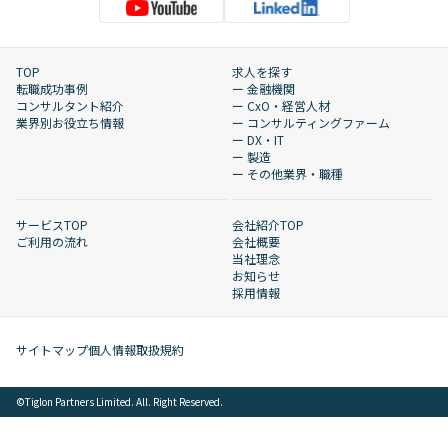
TOP
求人を探す
転職成功事例
ー 金融機関
コンサルタント紹介
ー CxO・経営人材
業界別お役立ち情報
ー コンサルティングファーム
ー DX・IT
ー 製造
ー その他業界・職種
サービスTOP
会社紹介TOP
ご利用の流れ
会社概要
当社理念
お知らせ
採用情報
サイトマップ
個人情報取扱規約
©︎Tiglon Partners Limited. All. Right Reserved.