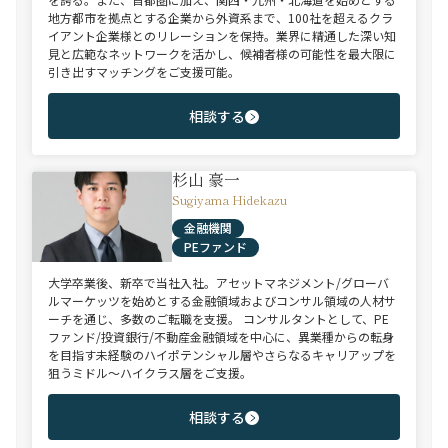
地方都市を拠点とする企業から外資系まで、100社を超えるクラ
イアント企業様とのリレーションを保持。業界に精通した深い知
見と広範なネットワークを活かし、候補者様の可能性を最大限に
引き出すマッチングをご支援可能。
相談する
杉山 豪一
Sugiyama Hidekazu
金融機関
PEファンド
大学卒業後、新卒で当社入社。アセットマネジメント/グローバ
ルマーケッツを始めとする金融領域およびコンサル領域の人材サ
ーチを通じ、多数のご転職を支援。 コンサルタントとして、PE
ファンド/投資銀行/不動産金融領域を中心に、異業種からの転身
を目指す未経験のハイポテンシャル層やさらなるキャリアップを
狙うミドル～ハイクラス層をご支援。
相談する