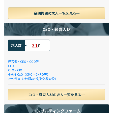
金融機関の求人一覧を見る
CxO・経営人材
21
求人数
件
経営者・CEO・COO等
CFO
CTO・CIO
その他CxO（CMO・CHRO等）
社外役員（社外取締役/社外監査役）
CxO・経営人材の求人一覧を見る
コンサルティングファーム