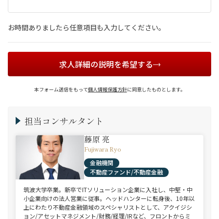
お時間ありましたら任意項目も入力してください。
求人詳細の説明を希望する
本フォーム送信をもって
個人情報保護方針
に同意したものとします。
担当コンサルタント
藤原 亮
Fujiwara Ryo
金融機関
不動産ファンド/不動産金融
筑波大学卒業。新卒でITソリューション企業に入社し、中堅・中
小企業向けの法人営業に従事。ヘッドハンターに転身後、10年以
上にわたり不動産金融領域のスペシャリストとして、アクイジシ
ョン/アセットマネジメント/財務/経理/IRなど、フロントからミ