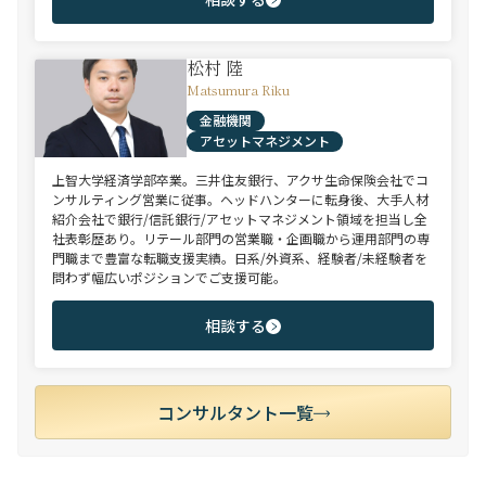
松村 陸
Matsumura Riku
金融機関
アセットマネジメント
上智大学経済学部卒業。三井住友銀行、アクサ生命保険会社でコ
ンサルティング営業に従事。ヘッドハンターに転身後、大手人材
紹介会社で銀行/信託銀行/アセットマネジメント領域を担当し全
社表彰歴あり。リテール部門の営業職・企画職から運用部門の専
門職まで豊富な転職支援実績。日系/外資系、経験者/未経験者を
問わず幅広いポジションでご支援可能。
相談する
コンサルタント一覧