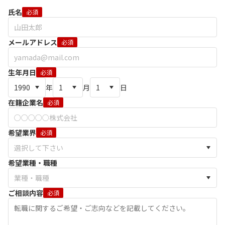
氏名
必須
メールアドレス
必須
生年月日
必須
年
月
日
在籍企業名
必須
希望業界
必須
希望業種・職種
ご相談内容
必須