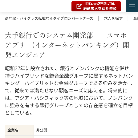
年収1,000万円超に特化
厳選求人を紹介依頼
高年収・ハイクラス転職ならタイグロンパートナーズ
|
求人を探す
|
金
大手銀行でのシステム開発部 スマホ
アプリ (インターネットバンキング）開
発エンジニア
昭和27年に設立された、銀行とノンバンクの機能を併せ
持つハイブリッドな総合金融グループに属するネットバン
キング。ハイブリッドな金融グループである強みを活かし
て、従来では満たせない顧客ニーズに応える。将来的に
は、アジア・パシフィック等の地域において、ノンバンク
に強みを有する銀行グループとしての存在感を確立を目標
としている。
企業名
非公開