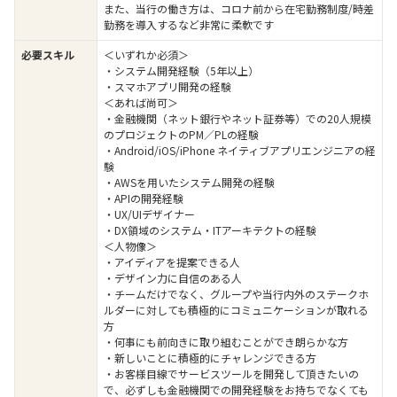
また、当行の働き方は、コロナ前から在宅勤務制度/時差
勤務を導入するなど非常に柔軟です
必要スキル
＜いずれか必須＞
・システム開発経験（5年以上）
・スマホアプリ開発の経験
＜あれば尚可＞
・金融機関（ネット銀行やネット証券等）での20人規模
のプロジェクトのPM／PLの経験
・Android/iOS/iPhone ネイティブアプリエンジニアの経
験
・AWSを用いたシステム開発の経験
・APIの開発経験
・UX/UIデザイナー
・DX領域のシステム・ITアーキテクトの経験
＜人物像＞
・アイディアを提案できる人
・デザイン力に自信のある人
・チームだけでなく、グループや当行内外のステークホ
ルダーに対しても積極的にコミュニケーションが取れる
方
・何事にも前向きに取り組むことができ朗らかな方
・新しいことに積極的にチャレンジできる方
・お客様目線でサービスツールを開発して頂きたいの
で、必ずしも金融機関での開発経験をお持ちでなくても