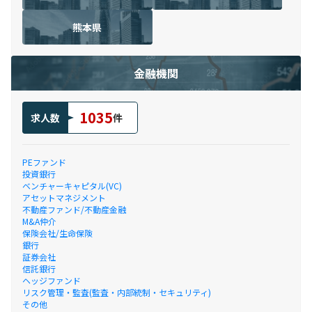
熊本県
金融機関
1035
求人数
件
PEファンド
投資銀行
ベンチャーキャピタル(VC)
アセットマネジメント
不動産ファンド/不動産金融
M&A仲介
保険会社/生命保険
銀行
証券会社
信託銀行
ヘッジファンド
リスク管理・監査(監査・内部統制・セキュリティ)
その他