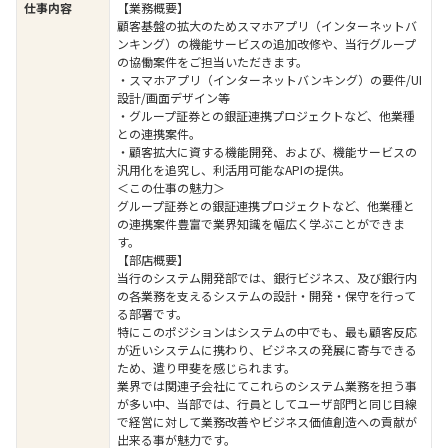
仕事内容
【業務概要】
顧客基盤の拡大のためスマホアプリ（インターネットバ
ンキング）の機能サービスの追加改修や、当行グループ
の協働案件をご担当いただきます。
・スマホアプリ（インターネットバンキング）の要件/UI
設計/画面デザイン等
・グループ証券との銀証連携プロジェクトなど、他業種
との連携案件。
・顧客拡大に資する機能開発、および、機能サービスの
汎用化を追究し、利活用可能なAPIの提供。
＜この仕事の魅力＞
グループ証券との銀証連携プロジェクトなど、他業種と
の連携案件豊富で業界知識を幅広く学ぶことができま
す。
【部店概要】
当行のシステム開発部では、銀行ビジネス、及び銀行内
の各業務を支えるシステムの設計・開発・保守を行って
る部署です。
特にこのポジションはシステムの中でも、最も顧客反応
が近いシステムに携わり、ビジネスの発展に寄与できる
ため、遣り甲斐を感じられます。
業界では関連子会社にてこれらのシステム業務を担う事
が多い中、当部では、行員としてユーザ部門と同じ目線
で経営に対して業務改善やビジネス価値創造への貢献が
出来る事が魅力です。