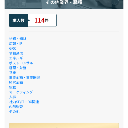
その他業界・職種
114
求人数
件
法務・知財
広報・IR
GRC
情報通信
エネルギー
ポストコンサル
経理・財務
営業
事業企画・事業開発
経営企画
総務
マーケティング
人事
社内SE/IT・DX関連
内部監査
その他