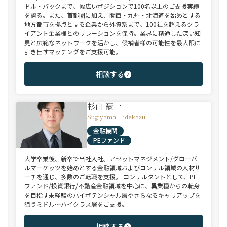
ドル・バックまで、幅広いポジションで100名以上のご支援実績
を誇る。また、首都圏に加え、関西・九州・北海道を始めとする
地方都市を拠点とする企業から外資系まで、100社を超えるクラ
イアント企業様とのリレーションを保持。業界に精通した深い知
見と広範なネットワークを活かし、候補者様の可能性を最大限に
引き出すマッチングをご支援可能。
相談する
杉山 豪一
Sugiyama Hidekazu
金融機関
PEファンド
大学卒業後、新卒で当社入社。アセットマネジメント/グローバ
ルマーケッツを始めとする金融領域およびコンサル領域の人材サ
ーチを通じ、多数のご転職を支援。 コンサルタントとして、PE
ファンド/投資銀行/不動産金融領域を中心に、異業種からの転身
を目指す未経験のハイポテンシャル層やさらなるキャリアップを
狙うミドル～ハイクラス層をご支援。
相談する