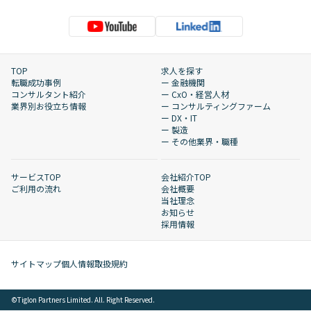
TOP
求人を探す
転職成功事例
ー 金融機関
コンサルタント紹介
ー CxO・経営人材
業界別お役立ち情報
ー コンサルティングファーム
ー DX・IT
ー 製造
ー その他業界・職種
サービスTOP
会社紹介TOP
ご利用の流れ
会社概要
当社理念
お知らせ
採用情報
サイトマップ
個人情報取扱規約
©︎Tiglon Partners Limited. All. Right Reserved.