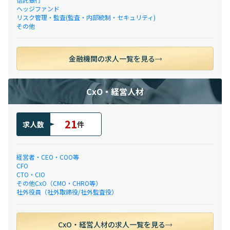
ヘッジファンド
リスク管理・監査(監査・内部統制・セキュリティ)
その他
金融機関の求人一覧を見る
CxO・経営人材
21
求人数
件
経営者・CEO・COO等
CFO
CTO・CIO
その他CxO（CMO・CHRO等）
社外役員（社外取締役/社外監査役）
CxO・経営人材の求人一覧を見る