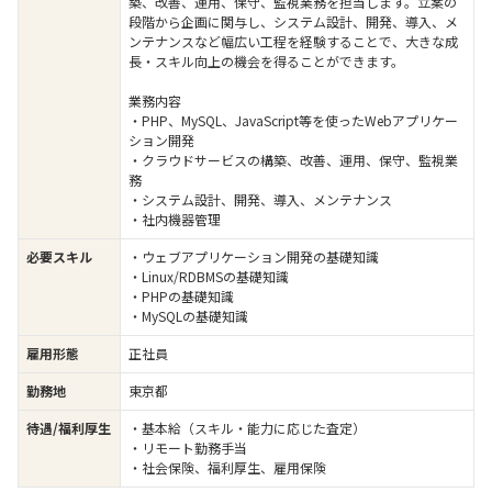
築、改善、運用、保守、監視業務を担当します。立案の
段階から企画に関与し、システム設計、開発、導入、メ
ンテナンスなど幅広い工程を経験することで、大きな成
長・スキル向上の機会を得ることができます。
業務内容
・PHP、MySQL、JavaScript等を使ったWebアプリケー
ション開発
・クラウドサービスの構築、改善、運用、保守、監視業
務
・システム設計、開発、導入、メンテナンス
・社内機器管理
必要スキル
・ウェブアプリケーション開発の基礎知識
・Linux/RDBMSの基礎知識
・PHPの基礎知識
・MySQLの基礎知識
雇用形態
正社員
勤務地
東京都
待遇/福利厚生
・基本給（スキル・能力に応じた査定）
・リモート勤務手当
・社会保険、福利厚生、雇用保険