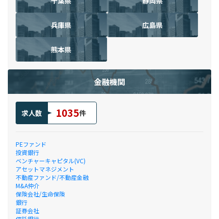
千葉県
静岡県
兵庫県
広島県
熊本県
金融機関
1035
求人数
件
PEファンド
投資銀行
ベンチャーキャピタル(VC)
アセットマネジメント
不動産ファンド/不動産金融
M&A仲介
保険会社/生命保険
銀行
証券会社
信託銀行