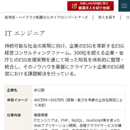
年収1,000万円超に特化
厳選求人を紹介依頼
高年収・ハイクラス転職ならタイグロンパートナーズ
|
求人を探す
|
コ
IT エンジニア
持続可能な社会の実現に向け、企業のESGを革新するESG
経営コンサルティングファーム。300社を超える企業・省
庁とのESG支援実務を通じて培った知見を体系的に整理・
統合し、そのノウハウを基盤にクライアント企業のESG経
営における課題解決を行っている。
企業名
非公開
年収イメージ
400万円〜600万円（経験・能力を考慮の上当社規定によ
り決定）
仕事内容
職種概要
ITエンジニアは、PHP、MySQL、JavaScript等を使った
Webアプリケーション開発、各種クラウドサービスの構