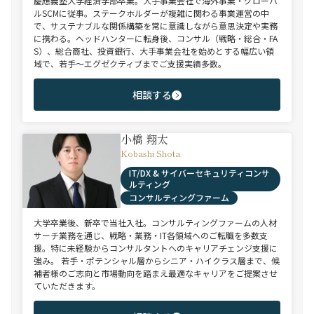
慶應義塾大学経済学部卒業。大手事業会社で海外事業・グローバ
ルSCMに従事。ステークホルダーが複雑に関わる事業運営の中
で、サステナブルな関係構築を常に意識しながら意思決定や実務
に携わる。ヘッドハンターに転身後、コンサル（戦略・総合・FA
S）、総合商社、投資銀行、大手事業会社を始めとする幅広い領
域で、若手～エグゼクティブまでご支援実績多数。
相談する
小橋 翔太
Kobashi Shota
IT/DX & サイバーセキュリティコンサ
ルティング
コンサルティングファーム
大学卒業後、新卒で当社入社。コンサルティングファームの人材
サーチ業務を通じ、戦略・業務・IT各領域へのご転職を多数支
援。特に未経験からコンサルタントへのキャリアチェンジ支援に
強み。 若手・ポテンシャル層からシニア・ハイクラス層まで、候
補者様のご志向と市場動向を踏まえ最適なキャリアをご提案させ
ていただきます。