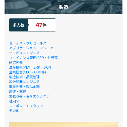
製造
47
求人数
件
セールス・プリセールス
アプリケーションエンジニア
サービスエンジニア
ファイナンス管理(CFO・財務等)
研究開発
生産技術(PLM・ERP・SAP)
企業経営(CEO・COO等)
製造技術・品質管理
設計開発エンジニア
事業開発・製品企画
調達・購買
業務改善・変革エンジニア
社内SE
コーポレートスタッフ
その他