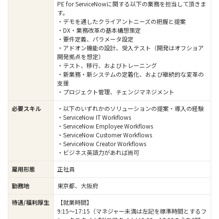
PE for ServiceNowに関する以下の業務を担当して頂きま
す。
・デモを通したクライアントニーズの把握と提案
・DX・業務改革の基本構想策定
・要件定義、パラメータ設定
・アドオン機能の設計、受入テスト（開発はオフショア
開発拠点を想定）
・テスト、移行、およびトレーニング
・新業務・新システムの定着化、および継続的な変革の
支援
・プロジェクト管理、チェンジマネジメント
必要スキル
・以下のいずれかのソリューションの提案・導入の経験
・ServiceNow IT Workflows
・ServiceNow Employee Workflows
・ServiceNow Customer Workflows
・ServiceNow Creator Workflows
・ビジネス英語力があれば尚可
雇用形態
正社員
勤務地
東京都、大阪府
待遇/福利厚生
【就業時間】
9:15～17:15（マネジャー未満は左記を標準時間とするフ