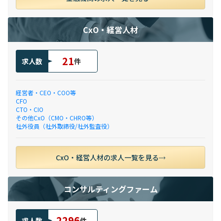
CxO・経営人材
21
求人数
件
経営者・CEO・COO等
CFO
CTO・CIO
その他CxO（CMO・CHRO等）
社外役員（社外取締役/社外監査役）
CxO・経営人材の求人一覧を見る
コンサルティングファーム
2296
求人数
件