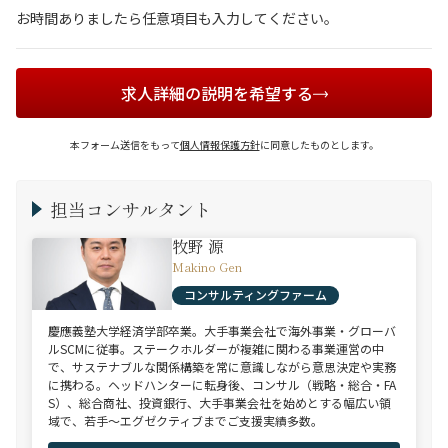
お時間ありましたら任意項目も入力してください。
求人詳細の説明を希望する
本フォーム送信をもって
個人情報保護方針
に同意したものとします。
担当コンサルタント
牧野 源
Makino Gen
コンサルティングファーム
慶應義塾大学経済学部卒業。大手事業会社で海外事業・グローバ
ルSCMに従事。ステークホルダーが複雑に関わる事業運営の中
で、サステナブルな関係構築を常に意識しながら意思決定や実務
に携わる。ヘッドハンターに転身後、コンサル（戦略・総合・FA
S）、総合商社、投資銀行、大手事業会社を始めとする幅広い領
域で、若手～エグゼクティブまでご支援実績多数。