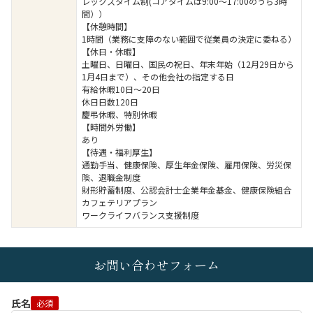
レックスタイム制(コアタイムは9:00～17:00のうち3時
間））
【休憩時間】
1時間（業務に支障のない範囲で従業員の決定に委ねる）
【休日・休暇】
土曜日、日曜日、国民の祝日、年末年始（12月29日から
1月4日まで）、その他会社の指定する日
有給休暇10日～20日
休日日数120日
慶弔休暇、特別休暇
【時間外労働】
あり
【待遇・福利厚生】
通勤手当、健康保険、厚生年金保険、雇用保険、労災保
険、退職金制度
財形貯蓄制度、公認会計士企業年金基金、健康保険組合
カフェテリアプラン
ワークライフバランス支援制度
お問い合わせフォーム
氏名
必須