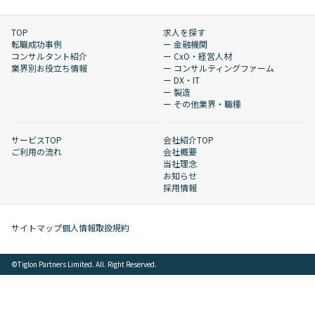
TOP
求人を探す
転職成功事例
ー 金融機関
コンサルタント紹介
ー CxO・経営人材
業界別お役立ち情報
ー コンサルティングファーム
ー DX・IT
ー 製造
ー その他業界・職種
サービスTOP
会社紹介TOP
ご利用の流れ
会社概要
当社理念
お知らせ
採用情報
サイトマップ
個人情報取扱規約
©︎Tiglon Partners Limited. All. Right Reserved.