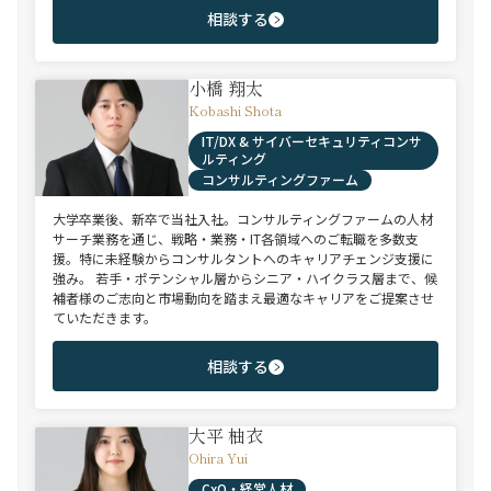
相談する
小橋 翔太
Kobashi Shota
IT/DX & サイバーセキュリティコンサ
ルティング
コンサルティングファーム
大学卒業後、新卒で当社入社。コンサルティングファームの人材
サーチ業務を通じ、戦略・業務・IT各領域へのご転職を多数支
援。特に未経験からコンサルタントへのキャリアチェンジ支援に
強み。 若手・ポテンシャル層からシニア・ハイクラス層まで、候
補者様のご志向と市場動向を踏まえ最適なキャリアをご提案させ
ていただきます。
相談する
大平 柚衣
Ohira Yui
CxO・経営人材