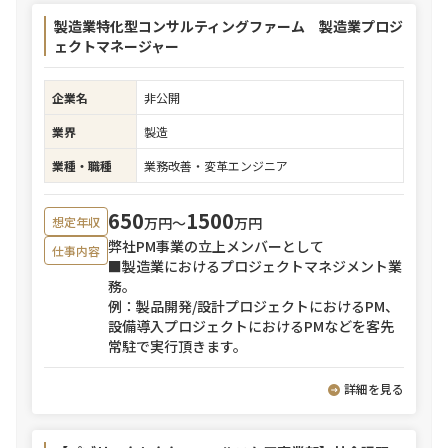
製造業特化型コンサルティングファーム 製造業プロジ
ェクトマネージャー
企業名
非公開
業界
製造
業種・職種
業務改善・変革エンジニア
650
1500
万円〜
万円
想定年収
弊社PM事業の立上メンバーとして
仕事内容
■製造業におけるプロジェクトマネジメント業
務。
例：製品開発/設計プロジェクトにおけるPM、
設備導入プロジェクトにおけるPMなどを客先
常駐で実行頂きます。
詳細を見る