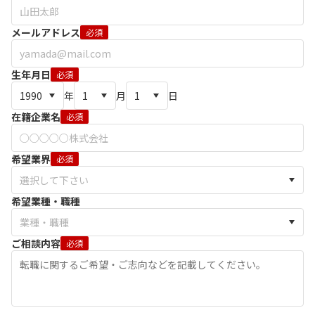
メールアドレス
必須
生年月日
必須
年
月
日
在籍企業名
必須
希望業界
必須
希望業種・職種
ご相談内容
必須