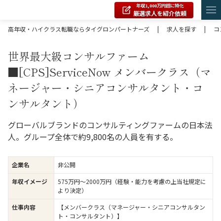
年収1,000万円超に特化
厳選求人を紹介依頼
高年収・ハイクラス転職ならタイグロンパートナーズ
|
求人を探す
|
コ
世界最大級コンサルファーム
■[CPS]ServiceNow メンバークラス（マ
ネージャー・シニアコンサルタント・コ
ンサルタント）
グローバルブランドのコンサルティングファームの日本法
人。グループ全体で約9,800名の人員を有する。
企業名
非公開
年収イメージ
575万円〜2000万円（経験・能力を考慮の上当社規定に
より決定）
仕事内容
【メンバークラス（マネージャー・シニアコンサルタン
ト・コンサルタント）】