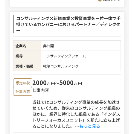
コンサルティング×新規事業×投資事業を三位一体で手
掛けているカンパニーにおけるパートナー／ディレクタ
ー
企業名
非公開
業界
コンサルティングファーム
業種・職種
戦略コンサルティング
2000
5000
万円〜
万円
想定年収
仕事内容
仕事内容
当社ではコンサルティング事業の成長を加速さ
せていくため、従来のコンサルティング組織の
ほかに、業界に特化した組織である「インダス
トリーフォーカスユニット」を新たに立ち上げ
ることになりました。
⋯
もっと見る