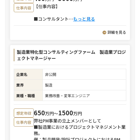
【仕事内容】
仕事内容
■コンサルタント
⋯
もっと見る
詳細を見る
製造業特化型コンサルティングファーム 製造業プロジ
ェクトマネージャー
企業名
非公開
業界
製造
業種・職種
業務改善・変革エンジニア
650
1500
万円〜
万円
想定年収
弊社PM事業の立上メンバーとして
仕事内容
■製造業におけるプロジェクトマネジメント業
務。
例：製品開発/設計プロジェクトにおけるPM、