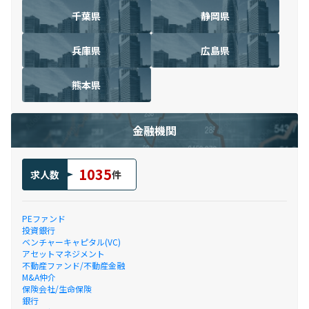
千葉県
静岡県
兵庫県
広島県
熊本県
金融機関
1035
求人数
件
PEファンド
投資銀行
ベンチャーキャピタル(VC)
アセットマネジメント
不動産ファンド/不動産金融
M&A仲介
保険会社/生命保険
銀行