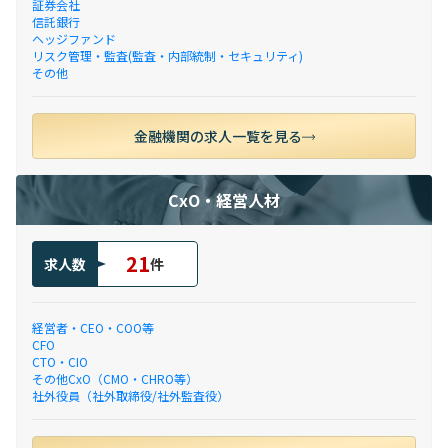
証券会社
信託銀行
ヘッジファンド
リスク管理・監査(監査・内部統制・セキュリティ)
その他
金融機関の求人一覧を見る
CxO・経営人材
21
求人数
件
経営者・CEO・COO等
CFO
CTO・CIO
その他CxO（CMO・CHRO等）
社外役員（社外取締役/社外監査役）