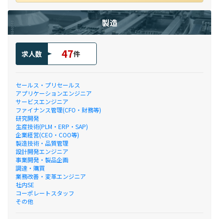
製造
47
求人数
件
セールス・プリセールス
アプリケーションエンジニア
サービスエンジニア
ファイナンス管理(CFO・財務等)
研究開発
生産技術(PLM・ERP・SAP)
企業経営(CEO・COO等)
製造技術・品質管理
設計開発エンジニア
事業開発・製品企画
調達・購買
業務改善・変革エンジニア
社内SE
コーポレートスタッフ
その他