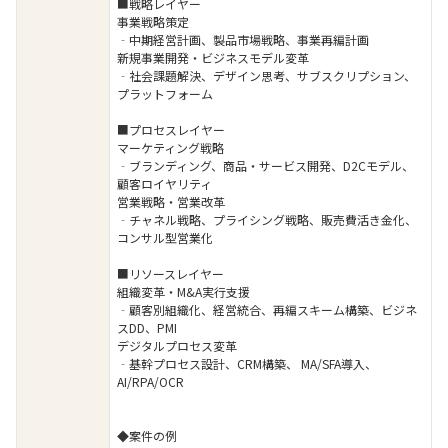
■戦略レイヤー
事業戦略策定
‐中期経営計画、製品市場戦略、事業再編計画
新規事業開発・ビジネスモデル変革
‐社会課題解決、デザイン思考、サブスクリプション、
プラットフォーム
■プロセスレイヤー
マーケティング戦略
‐ブランディング、商品・サービス開発、D2Cモデル、
顧客ロイヤリティ
営業戦略・営業改革
‐チャネル戦略、プライシング戦略、販売費活き金化、
コンサル型営業化
■リソースレイヤー
組織変革・M&A実行支援
‐顧客別組織化、経営統合、再編スキーム構築、ビジネ
スDD、PMI
デジタルプロセス変革
‐基幹プロセス設計、CRM構築、 MA/SFA導入、
AI/RPA/OCR
◆案件の例