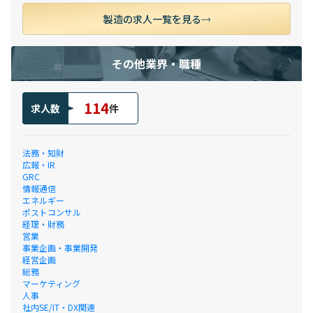
製造の求人一覧を見る
その他業界・職種
114
求人数
件
法務・知財
広報・IR
GRC
情報通信
エネルギー
ポストコンサル
経理・財務
営業
事業企画・事業開発
経営企画
総務
マーケティング
人事
社内SE/IT・DX関連