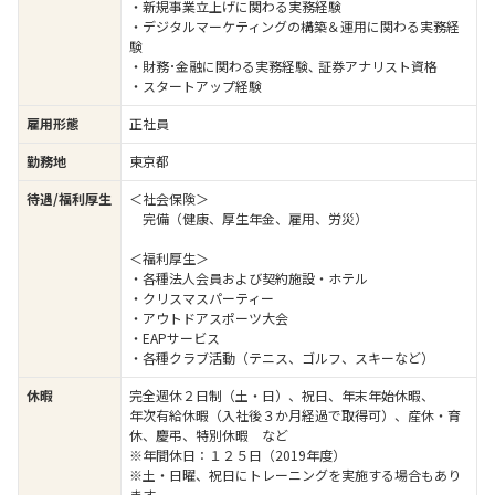
・新規事業立上げに関わる実務経験
・デジタルマーケティングの構築＆運用に関わる実務経
験
・財務･金融に関わる実務経験､ 証券アナリスト資格
・スタートアップ経験
雇用形態
正社員
勤務地
東京都
待遇/福利厚生
＜社会保険＞
完備（健康、厚生年金、雇用、労災）
＜福利厚生＞
・各種法人会員および契約施設・ホテル
・クリスマスパーティー
・アウトドアスポーツ大会
・EAPサービス
・各種クラブ活動（テニス、ゴルフ、スキーなど）
休暇
完全週休２日制（土・日）、祝日、年末年始休暇、
年次有給休暇（入社後３か月経過で取得可）、産休・育
休、慶弔、特別休暇 など
※年間休日：１２５日（2019年度）
※土・日曜、祝日にトレーニングを実施する場合もあり
ます。