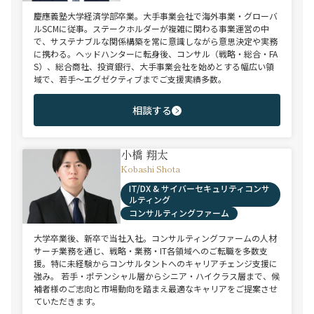
慶應義塾大学経済学部卒業。大手事業会社で海外事業・グローバ
ルSCMに従事。ステークホルダーが複雑に関わる事業運営の中
で、サステナブルな関係構築を常に意識しながら意思決定や実務
に携わる。ヘッドハンターに転身後、コンサル（戦略・総合・FA
S）、総合商社、投資銀行、大手事業会社を始めとする幅広い領
域で、若手～エグゼクティブまでご支援実績多数。
相談する
小橋 翔太
Kobashi Shota
IT/DX & サイバーセキュリティコンサ
ルティング
コンサルティングファーム
大学卒業後、新卒で当社入社。コンサルティングファームの人材
サーチ業務を通じ、戦略・業務・IT各領域へのご転職を多数支
援。特に未経験からコンサルタントへのキャリアチェンジ支援に
強み。 若手・ポテンシャル層からシニア・ハイクラス層まで、候
補者様のご志向と市場動向を踏まえ最適なキャリアをご提案させ
ていただきます。