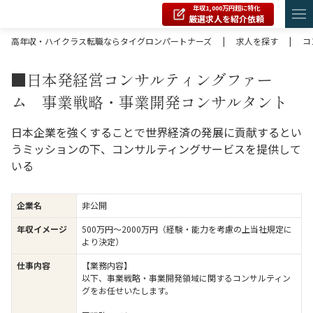
年収1,000万円超に特化
厳選求人を紹介依頼
高年収・ハイクラス転職ならタイグロンパートナーズ
|
求人を探す
|
コ
■日本発経営コンサルティングファー
ム 事業戦略・事業開発コンサルタント
日本企業を強くすることで世界経済の発展に貢献するとい
うミッションの下、コンサルティングサービスを提供して
いる
企業名
非公開
年収イメージ
500万円〜2000万円（経験・能力を考慮の上当社規定に
より決定）
仕事内容
【業務内容】
以下、事業戦略・事業開発領域に関するコンサルティン
グをお任せいたします。