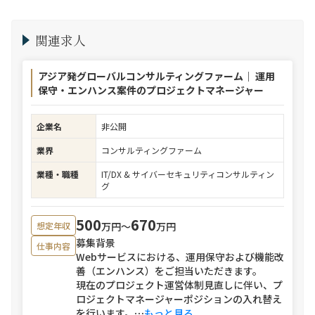
関連求人
アジア発グローバルコンサルティングファーム｜ 運用
保守・エンハンス案件のプロジェクトマネージャー
企業名
非公開
業界
コンサルティングファーム
業種・職種
IT/DX & サイバーセキュリティコンサルティン
グ
500
670
万円〜
万円
想定年収
募集背景
仕事内容
Webサービスにおける、運用保守および機能改
善（エンハンス）をご担当いただきます。
現在のプロジェクト運営体制見直しに伴い、プ
ロジェクトマネージャーポジションの入れ替え
を行います。
⋯
もっと見る