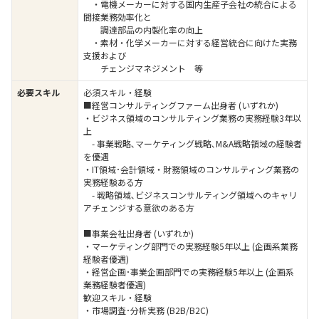
・電機メーカーに対する国内生産子会社の統合による
間接業務効率化と
調達部品の内製化率の向上
・素材・化学メーカーに対する経営統合に向けた実務
支援および
チェンジマネジメント 等
必要スキル
必須スキル・経験
■経営コンサルティングファーム出身者 (いずれか)
・ビジネス領域のコンサルティング業務の実務経験3年以
上
- 事業戦略､マーケティング戦略､M&A戦略領域の経験者
を優遇
・IT領域･会計領域・財務領域のコンサルティング業務の
実務経験ある方
- 戦略領域､ビジネスコンサルティング領域へのキャリ
アチェンジする意欲のある方
■事業会社出身者 (いずれか)
・マーケティング部門での実務経験5年以上 (企画系業務
経験者優遇)
・経営企画･事業企画部門での実務経験5年以上 (企画系
業務経験者優遇)
歓迎スキル・経験
・市場調査･分析実務 (B2B/B2C)