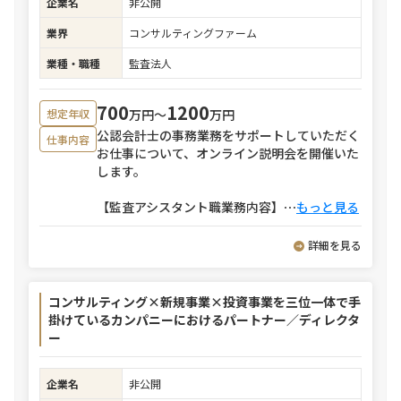
企業名
非公開
業界
コンサルティングファーム
業種・職種
監査法人
700
1200
万円〜
万円
想定年収
公認会計士の事務業務をサポートしていただく
仕事内容
お仕事について、オンライン説明会を開催いた
します。
【監査アシスタント職業務内容】
⋯
もっと見る
詳細を見る
コンサルティング×新規事業×投資事業を三位一体で手
掛けているカンパニーにおけるパートナー／ディレクタ
ー
企業名
非公開