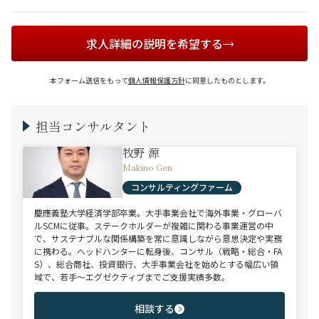
求人詳細の説明を希望する
本フォーム送信をもって
個人情報保護方針
に同意したものとします。
担当コンサルタント
牧野 源
Makino Gen
コンサルティングファーム
慶應義塾大学経済学部卒業。大手事業会社で海外事業・グローバ
ルSCMに従事。ステークホルダーが複雑に関わる事業運営の中
で、サステナブルな関係構築を常に意識しながら意思決定や実務
に携わる。ヘッドハンターに転身後、コンサル（戦略・総合・FA
S）、総合商社、投資銀行、大手事業会社を始めとする幅広い領
域で、若手～エグゼクティブまでご支援実績多数。
相談する