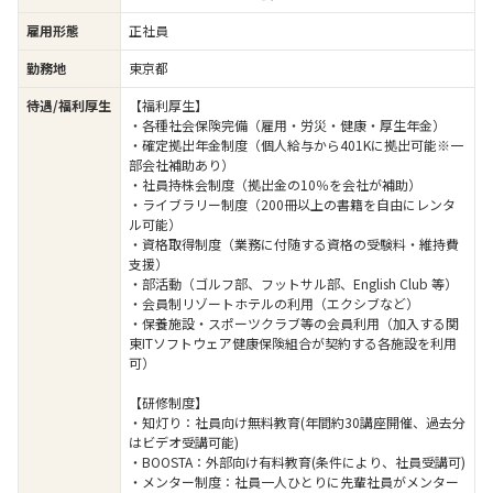
雇用形態
正社員
勤務地
東京都
待遇/福利厚生
【福利厚生】
・各種社会保険完備（雇用・労災・健康・厚生年金）
・確定拠出年金制度（個人給与から401Kに拠出可能※一
部会社補助あり）
・社員持株会制度（拠出金の10％を会社が補助）
・ライブラリー制度（200冊以上の書籍を自由にレンタ
ル可能）
・資格取得制度（業務に付随する資格の受験料・維持費
支援）
・部活動（ゴルフ部、フットサル部、English Club 等）
・会員制リゾートホテルの利用（エクシブなど）
・保養施設・スポーツクラブ等の会員利用（加入する関
東ITソフトウェア健康保険組合が契約する各施設を利用
可）
【研修制度】
・知灯り：社員向け無料教育(年間約30講座開催、過去分
はビデオ受講可能)
・BOOSTA：外部向け有料教育(条件により、社員受講可)
・メンター制度：社員一人ひとりに先輩社員がメンター