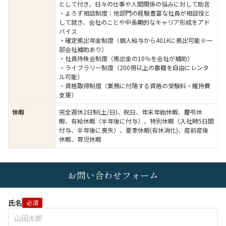
として付き、日々の仕事や人間関係の悩みに対して助言
・よろず相談制度：他部門の経験豊富な社員が相談役と
して就き、会社のことや中長期的なキャリア形成をアド
バイス
・確定拠出年金制度（個人給与から401Kに拠出可能※一
部会社補助あり）
・社員持株会制度（拠出金の10％を会社が補助）
・ライブラリー制度（200冊以上の書籍を自由にレンタ
ル可能）
・資格取得制度（業務に付随する資格の受験料・維持費
支援）
休暇
完全週休2日制(土/日)、祝日、年末年始休暇、慶弔休
暇、有給休暇（半年後に付与）、特別休暇（入社時5日間
付与、半年後に喪失）、夏季休暇(有休消化)、産前産後
休暇、育児休暇
お問い合わせフォーム
氏名
必須