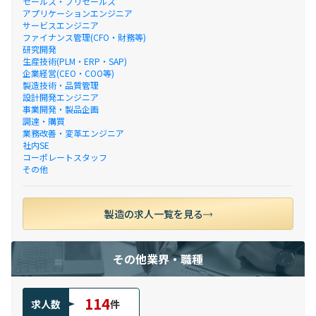
セールス・プリセールス
アプリケーションエンジニア
サービスエンジニア
ファイナンス管理(CFO・財務等)
研究開発
生産技術(PLM・ERP・SAP)
企業経営(CEO・COO等)
製造技術・品質管理
設計開発エンジニア
事業開発・製品企画
調達・購買
業務改善・変革エンジニア
社内SE
コーポレートスタッフ
その他
製造の求人一覧を見る
その他業界・職種
114
求人数
件