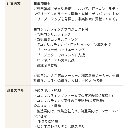
仕事内容
■職務概要
ご専門領域（業界や機能）において、弊社コンサルティ
ングサービスのサービス開発・営業・デリバリーにおい
てリーダーシップを発揮し、事業拡大に貢献いただく。
■コンサルティングプロジェクト例
・戦略コンサルティング
・新規事業コンサルティング
・ITコンサルティング・ITソリューション導入支援
・プロセス改善コンサルティング
・プロジェクトマネジメント支援
・ビジネスモデル変革支援
・組織変革支援
※顧客は、大手家電メーカー、精密機器メーカー、外資
系保険、大手生命保険、人材サービス 他多数
必要スキル
必須スキル・経験
・コンサルティングファームでの実務経験(5年以上)
・コンサルティング案件の営業経験(提案経験)
歓迎スキル・経験
・製造業向け、保険会社向け、流通業向けコンサルティ
ング経験
・PMOのご経験
・ビジネスレベルの英会話スキル