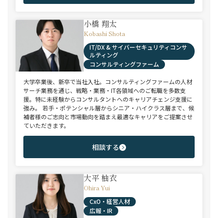
小橋 翔太
Kobashi Shota
IT/DX & サイバーセキュリティコンサ
ルティング
コンサルティングファーム
大学卒業後、新卒で当社入社。コンサルティングファームの人材
サーチ業務を通じ、戦略・業務・IT各領域へのご転職を多数支
援。特に未経験からコンサルタントへのキャリアチェンジ支援に
強み。 若手・ポテンシャル層からシニア・ハイクラス層まで、候
補者様のご志向と市場動向を踏まえ最適なキャリアをご提案させ
ていただきます。
相談する
大平 柚衣
Ohira Yui
CxO・経営人材
広報・IR