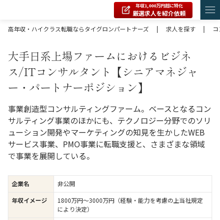
年収1,000万円超に特化
厳選求人を紹介依頼
高年収・ハイクラス転職ならタイグロンパートナーズ
|
求人を探す
|
コ
大手日系上場ファームにおけるビジネ
ス/ITコンサルタント【シニアマネジャ
ー・パートナーポジション】
事業創造型コンサルティングファーム。ベースとなるコン
サルティング事業のほかにも、テクノロジー分野でのソリ
ューション開発やマーケティングの知⾒を⽣かしたWEB
サービス事業、PMO事業に転職⽀援と、さまざまな領域
で事業を展開している。
企業名
非公開
年収イメージ
1800万円〜3000万円（経験・能力を考慮の上当社規定
により決定）