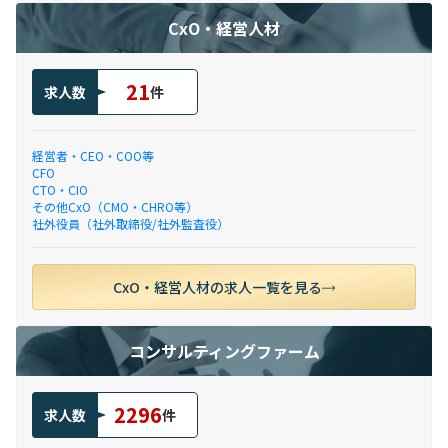
CxO・経営人材
21
求人数
件
経営者・CEO・COO等
CFO
CTO・CIO
その他CxO（CMO・CHRO等）
社外役員（社外取締役/社外監査役）
CxO・経営人材の求人一覧を見る
コンサルティングファーム
2296
求人数
件