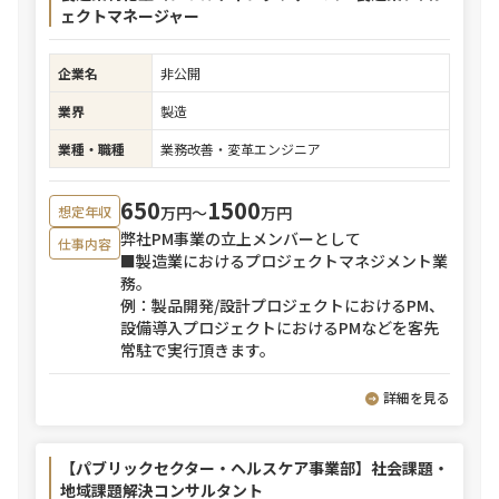
ェクトマネージャー
企業名
非公開
業界
製造
業種・職種
業務改善・変革エンジニア
650
1500
万円〜
万円
想定年収
弊社PM事業の立上メンバーとして
仕事内容
■製造業におけるプロジェクトマネジメント業
務。
例：製品開発/設計プロジェクトにおけるPM、
設備導入プロジェクトにおけるPMなどを客先
常駐で実行頂きます。
詳細を見る
【パブリックセクター・ヘルスケア事業部】社会課題・
地域課題解決コンサルタント