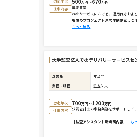
500
670
想定年収
万円〜
万円
募集背景
仕事内容
Webサービスにおける、運用保守およ
現在のプロジェクト運営体制見直しに
もっと見る
大手監査法人でのデリバリーサービスセ
企業名
非公開
業種・職種
監査法人
700
1200
想定年収
万円〜
万円
公認会計士の事務業務をサポートして
仕事内容
【監査アシスタント職業務内容】
⋯
も