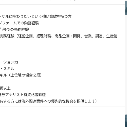
ンサルに携わりたいという強い意欲を持つ方
ングファームでの勤務経験
行等での勤務経験
実務経験（経営企画、経理財務、商品企画・開発、営業、調達、生産管
ーション力
・スキル
キル（上位職の場合必須）
級以上
A/証券アナリスト有資格者歓迎
有する方には海外関連案件への優先的な機会を提供します）