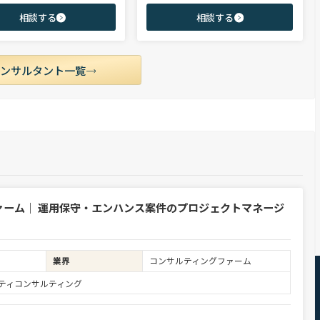
ア・ハイクラス層まで、候補者様の
レート部門およびコンサルティングファーム
相談する
相談する
市場動向を踏まえ最適なキャリアを
領域を中心に担当。未経験・ポテンシャル層
せていただきます。
からミドル・ハイクラス層まで、年代・職階
を問わず幅広くご支援可能。
コンサルタント一覧
ァーム｜ 運用保守・エンハンス案件のプロジェクトマネージ
業界
コンサルティングファーム
ュリティコンサルティング