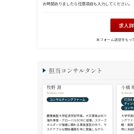
お時間ありましたら任意項目も入力してください。
求人
本フォーム送信をもっ
担当コンサルタント
牧野 源
小橋 
Makino Gen
Kobashi 
コンサルティングファーム
IT/D
ティン
コンサ
慶應義塾大学経済学部卒業。大手事業会社で
大学卒業
海外事業・グローバルSCMに従事。ステーク
ングファ
ホルダーが複雑に関わる事業運営の中で、サ
略・業務
ステナブルな関係構築を常に意識しながら意
特に未経
思決定や実務に携わる。ヘッドハンターに転
チェンジ