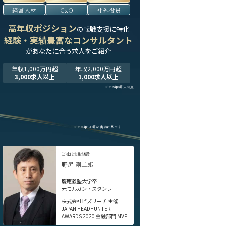
経営人材
CxO
社外役員
高年収ポジション
の転職支援に特化
経験・実績豊富なコンサルタント
が
あなたに合う求人をご紹介
年収1,000万円超
年収2,000万円超
3,000求人以上
1,000求人以上
※2025年9月末時点
※2024年1-12月の実績に基づく
当社代表取締役
野尻 剛二郎
慶應義塾大学卒
元モルガン・スタンレー
株式会社ビズリーチ 主催
JAPAN HEADHUNTER
AWARDS 2020 金融部門 MVP