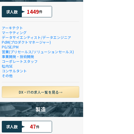
1449
求人数
件
アーキテクト
マーケティング
データサイエンティスト/データエンジニア
PdM(プロダクトマネージャー)
PG/SE/PM
営業(プリセールス/ソリューションセールス)
事業開発・技術開発
コーポレートスタッフ
社内SE
コンサルタント
その他
DX・ITの求人一覧を見る
製造
47
求人数
件