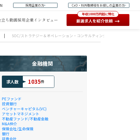
EN
採用企業の方
CxO・社外取締役をお探しの企業の方
年収1000万円超に特化
役立ち動画
採用企業インタビュー
→
厳選求人を紹介依頼
|
SOC/ストラテジー＆オペレーション・コンサルティング部門
金融機関
1035
求人数
件
PEファンド
投資銀行
ベンチャーキャピタル(VC)
アセットマネジメント
不動産ファンド/不動産金融
M&A仲介
保険会社/生命保険
銀行
証券会社