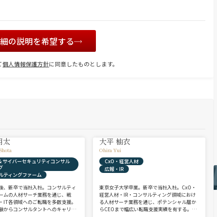
詳細の説明を希望する
て
個人情報保護方針
に同意したものとします。
翔太
大平 柚衣
Shota
Ohira Yui
X & サイバーセキュリティコンサル
CxO・経営人材
グ
広報・IR
ルティングファーム
後、新卒で当社入社。コンサルティ
東京女子大学卒業。新卒で当社入社。CxO・
ームの人材サーチ業務を通じ、戦
経営人材・IR・コンサルティング領域におけ
・IT各領域へのご転職を多数支援。
る人材サーチ業務を通じ、ポテンシャル層か
験からコンサルタントへのキャリア
らCEOまで幅広い転職支援実績を有する。コ
支援に強み。 若手・ポテンシャル層
ンサルタントとして、IRを始めとするコーポ