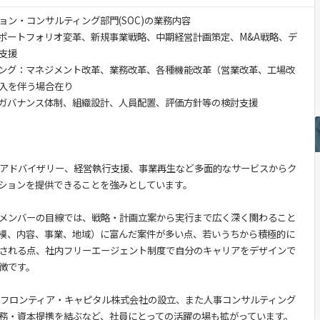
ン・コンサルティング部門(SOC)の業務内容
ポートフォリオ変革、新規事業戦略、中期経営計画策定、M&A戦略、デ
支援
ング：マネジメント改革、業務改革、各種機能改革（営業改革、工場改
入を伴う場合在り
ガバナンス体制、組織設計、人員配置、評価方針等の検討支援
Aアドバイザリー、経営執行支援、事業再生など多面的なサービスからク
ションを提供できることを強みとしています。
メンバーの目線では、戦略・計画立案から実行まで広く深く関わること
模、内容、事業、地域）に富んだ案件が多い点、若いうちから積極的に
される点、社内フリーエージェント制度で自分のキャリアをデザインで
徴です。
あるフロンティア・キャピタル株式会社の設立、また人事コンサルティング
務・資本提携を結ぶなど、社員にとっての活躍の場も拡がっています。