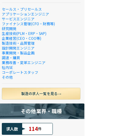
セールス・プリセールス
アプリケーションエンジニア
サービスエンジニア
ファイナンス管理(CFO・財務等)
研究開発
生産技術(PLM・ERP・SAP)
企業経営(CEO・COO等)
製造技術・品質管理
設計開発エンジニア
事業開発・製品企画
調達・購買
業務改善・変革エンジニア
社内SE
コーポレートスタッフ
その他
製造の求人一覧を見る
その他業界・職種
114
求人数
件