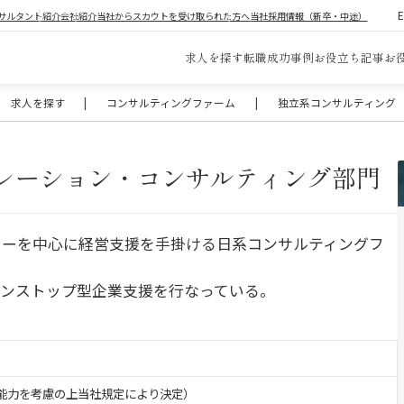
サルタント紹介
会社紹介
当社からスカウトを受け取られた方へ
当社採用情報（新卒・中途）
求人を探す
転職成功事例
お役立ち記事
お
求人を探す
|
コンサルティングファーム
|
独立系コンサルティング
ペレーション・コンサルティング部門
リーを中心に経営支援を手掛ける日系コンサルティングフ
ンストップ型企業支援を行なっている。
験・能力を考慮の上当社規定により決定）