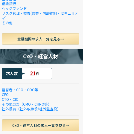
信託銀行
ヘッジファンド
リスク管理・監査(監査・内部統制・セキュリテ
ィ)
その他
金融機関の求人一覧を見る
CxO・経営人材
21
求人数
件
経営者・CEO・COO等
CFO
CTO・CIO
その他CxO（CMO・CHRO等）
社外役員（社外取締役/社外監査役）
CxO・経営人材の求人一覧を見る