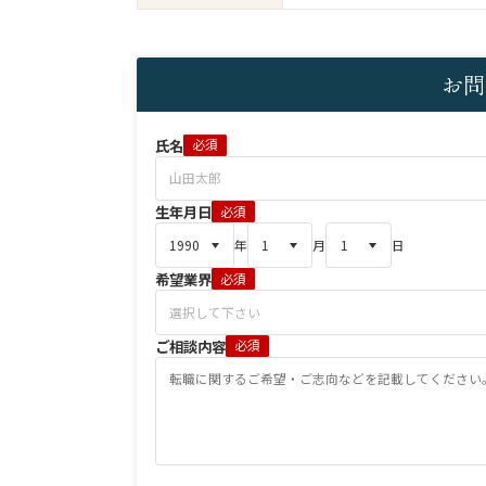
お問
氏名
必須
生年月日
必須
年
月
日
希望業界
必須
ご相談内容
必須