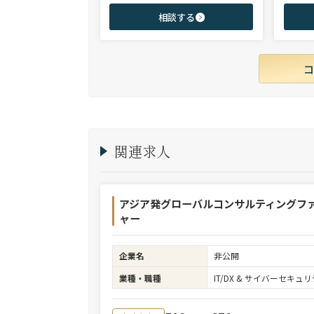
身後、コンサル（戦略・総合・FAS）、総合
からシニ
相談する
商社、投資銀行、大手事業会社を始めとする
ご志向と
幅広い領域で、若手～エグゼクティブまでご
ご提案さ
支援実績多数。
関連求人
アジア発グローバルコンサルティングフ
ャー
企業名
非公開
業種・職種
IT/DX & サイバーセキ