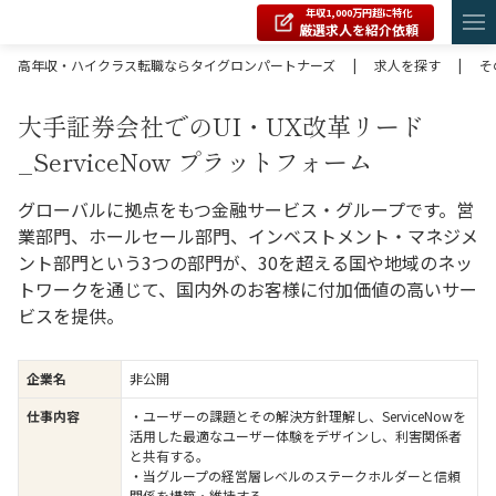
年収1,000万円超に特化
厳選求人を紹介依頼
高年収・ハイクラス転職ならタイグロンパートナーズ
|
求人を探す
|
そ
大手証券会社でのUI・UX改革リード
_ServiceNow プラットフォーム
グローバルに拠点をもつ金融サービス・グループです。営
業部門、ホールセール部門、インベストメント・マネジメ
ント部門という3つの部門が、30を超える国や地域のネッ
トワークを通じて、国内外のお客様に付加価値の高いサー
ビスを提供。
企業名
非公開
仕事内容
・ユーザーの課題とその解決方針理解し、ServiceNowを
活用した最適なユーザー体験をデザインし、利害関係者
と共有する。
・当グループの経営層レベルのステークホルダーと信頼
関係を構築・維持する