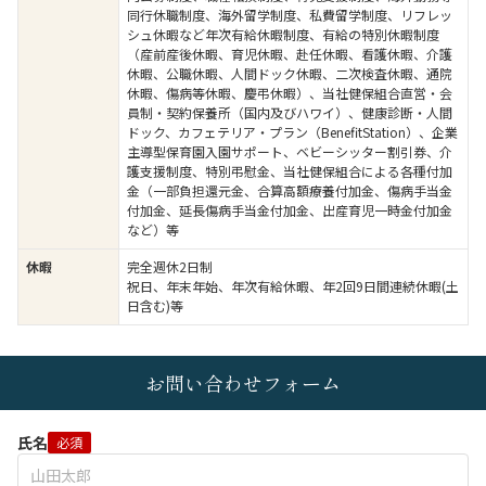
同行休職制度、海外留学制度、私費留学制度、リフレッ
シュ休暇など年次有給休暇制度、有給の特別休暇制度
（産前産後休暇、育児休暇、赴任休暇、看護休暇、介護
休暇、公職休暇、人間ドック休暇、二次検査休暇、通院
休暇、傷病等休暇、慶弔休暇）、当社健保組合直営・会
員制・契約保養所（国内及びハワイ）、健康診断・人間
ドック、カフェテリア・プラン（BenefitStation）、企業
主導型保育園入園サポート、ベビーシッター割引券、介
護支援制度、特別弔慰金、当社健保組合による各種付加
金（一部負担還元金、合算高額療養付加金、傷病手当金
付加金、延長傷病手当金付加金、出産育児一時金付加金
など）等
休暇
完全週休2日制
祝日、年末年始、年次有給休暇、年2回9日間連続休暇(土
日含む)等
お問い合わせフォーム
氏名
必須