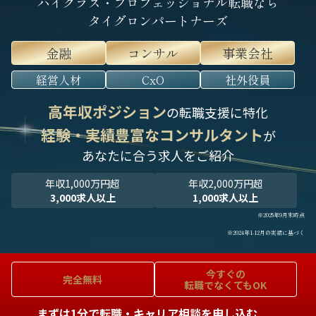
ハイクラス・プロフェッショナル転職なら
タイグロンパートナーズ
金融
コンサル
事業会社
経営人材
CxO
社外役員
高年収ポジション
の転職支援に特化
経験・実績豊富なコンサルタント
が
あなたに合う求人をご紹介
年収1,000万円超
年収2,000万円超
3,000求人以上
1,000求人以上
※2025年9月末時点
※2024年1-12月の実績に基づく
今すぐの
完全無料
転職でなくてもOK
まずは1分で転職・キャリア相談を申し込む