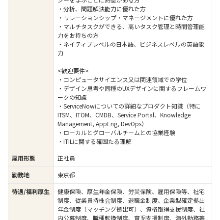
・分析、問題解決能力に優れた方
・リレーションシップ・マネージメントに優れた方
・マルチタスクができる、高いタスク管理と時間管理能
力をお持ちの方
・ネイティブレベルの日本語、ビジネスレベルの英語能
力
<歓迎要件>
・コンピュータサイエンス又は関連領域での学位
・デザイン思考や同種のUXデザインに関するフレームワ
ークの知識
・ServiceNowについての詳細なプロダクト知識（特に
ITSM、ITOM、CMDB、Service Portal、Knowledge
Management, AppEng, DevOps）
・ローカルとグローバルチームとの協業経験
・ITILに関する確固たる理解
雇用形態
正社員
勤務地
東京都
待遇/福利厚生
健康保険、厚生年金保険、労災保険、雇用保険等、社宅
制度、従業員持株会制度、退職金制度、企業型確定拠出
年金制度（マッチング拠出可）、資格取得支援制度、社
内公募制度、職種転換制度、育児支援制度、海外勤務等