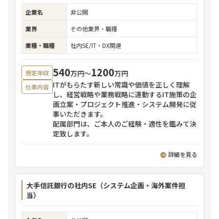
企業名
非公開
業界
その他業界・職種
業種・職種
社内SE/IT・DX関連
540
1200
万円〜
万円
想定年収
ITがもらたす新しい常識や価値を正しく理解
仕事内容
し、経営戦略や業務戦略に連動するIT施策の企
画立案・プロジェクト推進・システム開発に従
事いただきます。
配属部門は、ご本人のご経験・適性を鑑みて決
定致します。
詳細を見る
大手信託銀行の社内SE（システム企画・海外案件担
当）