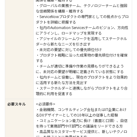
・グローバルの業務チーム、テクノロジーチームと強固
な信頼関係を構築・維持する
・ServiceNowプロダクトの専門家としての視点からプロ
ダクトを詳細に把握する
・社内のAutomation Servicesチームのビジョン、方向性
にアラインし、ロードマップを実現する
・アジャイルのフレームワークを活用してステークホル
ダーから新たなニーズを引き出す
・未対応の要望に対しての優先順位付け
・プロダクト戦略に沿った成果物の優先順位付けを確保
する
・チームが適切に準備や作業の見積もりができるよう
に、未対応の要望が明確に定義されている状態にする
・社内チームと協働し、現在のプロダクトをより効果的
に活用する新たな方法を見出す
・ステークホルダーと連携しながらプロダクトをより合
理的に利用を促進する
必要スキル
<必須要件>
・金融機関、コンサルティング会社またはIT企業におけ
るDXデザイナーとしての10年以上の従事した経験
・コミュニケーション能力に長け（書面と口頭）、自信
を持って業務部門やIT部門との議論をリードできる方
・高品質なカスタマーサービス提供と、新しいテクノロ
ジーを学ぶことに熱意がある方