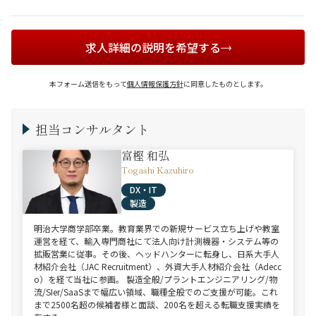
求人詳細の説明を希望する
本フォーム送信をもって
個人情報保護方針
に同意したものとします。
担当コンサルタント
富樫 和弘
Togashi Kazuhiro
DX・IT
製造
明治大学商学部卒業。教育業界での新規サービス立ち上げや教室
運営を経て、輸入専門商社にて法人向け計測機器・システム等の
拡販営業に従事。その後、ヘッドハンターに転身し、日系大手人
材紹介会社（JAC Recruitment）、外資大手人材紹介会社（Adecc
o）を経て当社に参画。 製造全般/プラントエンジニアリング/物
流/SIer/SaaSまで幅広い領域、職種全般でのご支援が可能。これ
まで2500名超の候補者様と面談、200名を超える転職支援実績を