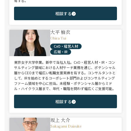
有する。
相談する
大平 柚衣
Ohira Yui
CxO・経営人材
広報・IR
東京女子大学卒業。新卒で当社入社。CxO・経営人材・IR・コン
サルティング領域における人材サーチ業務を通じ、ポテンシャル
層からCEOまで幅広い転職支援実績を有する。コンサルタントと
して、IRを始めとするコーポレート部門およびコンサルティング
ファーム領域を中心に担当。未経験・ポテンシャル層からミド
ル・ハイクラス層まで、年代・職階を問わず幅広くご支援可能。
相談する
坂上 大介
Sakagami Daisuke