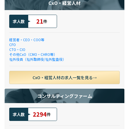
CxO・経営人材
21
求人数
件
経営者・CEO・COO等
CFO
CTO・CIO
その他CxO（CMO・CHRO等）
社外役員（社外取締役/社外監査役）
CxO・経営人材の求人一覧を見る
コンサルティングファーム
2294
求人数
件