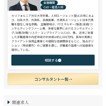
金融機関
CxO・経営人材
カリフォルニア州立大学卒業。人材エージェント歴は20年におよ
び、日系大手、外資系、自身創業、外資系エージェント日本代表
職を歴任し当社参画。 主軸領域は、IT/エネルギー/製造/金融/コ
ンサルティングファーム等、多様な業界におけるコンサルティン
グ/法務/財務/リスク・コンプライアンス/CxO、等。 近年ご支援
した求職者様の内定年収の中央値は約2,000万円。長年の実績と
クライアント採用企業様との強固な信頼関係をもとに、独占ポジ
ション（特命案件）のご提案を通じ、求職者の皆様へ付加価値を
提供している。
相談する
コンサルタント一覧
関連求人